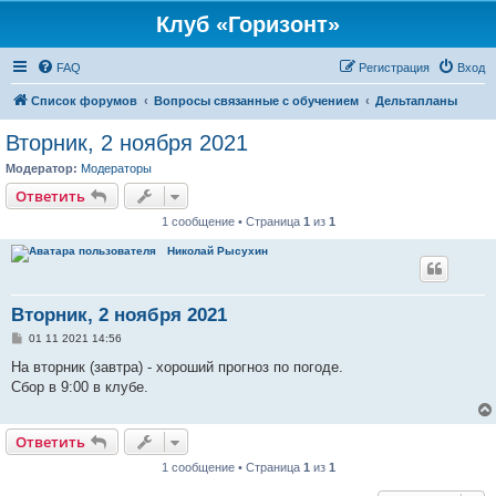
Клуб «Горизонт»
FAQ
Регистрация
Вход
Список форумов
Вопросы связанные с обучением
Дельтапланы
Вторник, 2 ноября 2021
Модератор:
Модераторы
Ответить
1 сообщение • Страница
1
из
1
Николай Рысухин
Вторник, 2 ноября 2021
С
01 11 2021 14:56
о
о
На вторник (завтра) - хороший прогноз по погоде.
б
Сбор в 9:00 в клубе.
щ
е
н
и
Ответить
е
1 сообщение • Страница
1
из
1