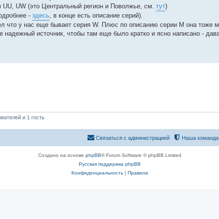
м UU, UW (это Центральный регион и Поволжье, см.
тут
)
одробнее -
здесь
, в конце есть описание серий).
дел что у нас еще бывает серия W. Плюс по описанию серии M она тоже 
е надежный источник, чтобы там еще было кратко и ясно написано - дав
вателей и 1 гость
Связаться с администрацией
Наша команда
Создано на основе
phpBB
® Forum Software © phpBB Limited
Русская поддержка phpBB
Конфиденциальность
|
Правила