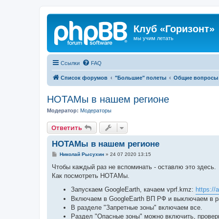
Клуб «Горизонт»
мы учим летать
Ссылки
FAQ
Список форумов
"Большие" полеты
Общие вопросы
НОТАМы в нашем регионе
Модератор:
Модераторы
Ответить
НОТАМы в нашем регионе
С
Николай Рысухин
»
24 07 2020 13:15
о
о
Чтобы каждый раз не вспоминать - оставлю это здесь.
б
Как посмотреть НОТАМы.
щ
е
Запускаем GoogleEarth, качаем vprf.kmz:
https://
н
и
Включаем в GoogleEarth ВП РФ и выключаем в 
е
В разделе "Запретные зоны" включаем все.
Раздел "Опасные зоны" можно включить, провери