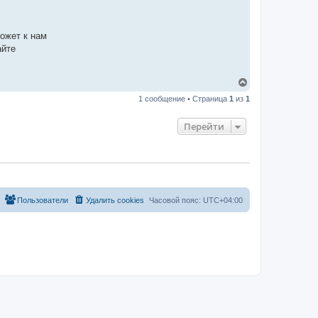
может к нам
айте
В
е
1 сообщение • Страница
1
из
1
р
н
у
Перейти
т
ь
с
я
к
н
а
Пользователи
Удалить cookies
Часовой пояс:
UTC+04:00
ч
а
л
у