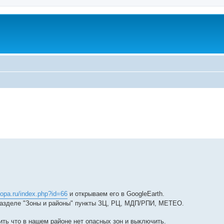
aopa.ru/index.php?id=66
и открываем его в GoogleEarth.
разделе "Зоны и районы" пункты ЗЦ, РЦ, МДП/РПИ, МЕТЕО.
ть что в нашем районе нет опасных зон и выключить.