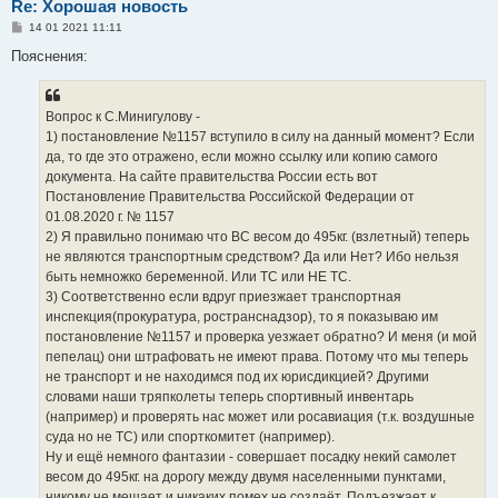
Re: Хорошая новость
С
14 01 2021 11:11
о
о
Пояснения:
б
щ
е
н
Вопрос к С.Минигулову -
и
е
1) постановление №1157 вступило в силу на данный момент? Если
да, то где это отражено, если можно ссылку или копию самого
документа. На сайте правительства России есть вот
Постановление Правительства Российской Федерации от
01.08.2020 г. № 1157
2) Я правильно понимаю что ВС весом до 495кг. (взлетный) теперь
не являются транспортным средством? Да или Нет? Ибо нельзя
быть немножко беременной. Или ТС или НЕ ТС.
3) Соответственно если вдруг приезжает транспортная
инспекция(прокуратура, ространснадзор), то я показываю им
постановление №1157 и проверка уезжает обратно? И меня (и мой
пепелац) они штрафовать не имеют права. Потому что мы теперь
не транспорт и не находимся под их юрисдикцией? Другими
словами наши тряпколеты теперь спортивный инвентарь
(например) и проверять нас может или росавиация (т.к. воздушные
суда но не ТС) или спорткомитет (например).
Ну и ещё немного фантазии - совершает посадку некий самолет
весом до 495кг. на дорогу между двумя населенными пунктами,
никому не мешает и никаких помех не создаёт. Подъезжает к