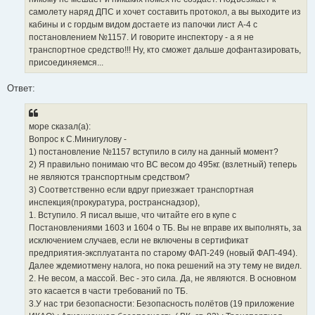
самолету наряд ДПС и хочет составить протокол, а вы выходите из
кабины и с гордым видом достаете из папочки лист А-4 с
постановлением №1157. И говорите инспектору - а я не
транспортное средство!!! Ну, кто сможет дальше дофантазировать,
присоединяемся...
Ответ:
море сказал(а):
Вопрос к С.Минигулову -
1) постановление №1157 вступило в силу на данный момент?
2) Я правильно понимаю что ВС весом до 495кг. (взлетный) теперь
не являются транспортным средством?
3) Соответственно если вдруг приезжает транспортная
инспекция(прокуратура, ространснадзор),
1. Вступило. Я писал выше, что читайте его в купе с
Постановлениями 1603 и 1604 о ТБ. Вы не вправе их выполнять, за
исключением случаев, если не включены в сертификат
предприятия-эксплуатанта по старому ФАП-249 (новый ФАП-494).
Далее ждемиотмену налога, но пока решений на эту тему не видел.
2. Не весом, а массой. Вес - это сила. Да, не являются. В основном
это касается в части требований по ТБ.
3.У нас три безопасности: Безопасность полëтов (19 приложение