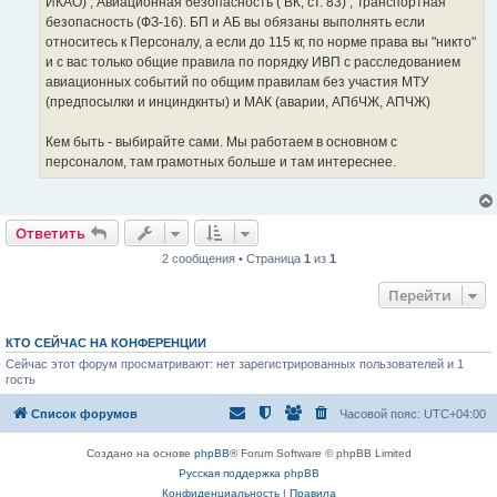
ИКАО) ; Авиационная безопасность ( ВК, ст. 83) ; Транспортная
безопасность (ФЗ-16). БП и АБ вы обязаны выполнять если
относитесь к Персоналу, а если до 115 кг, по норме права вы "никто"
и с вас только общие правила по порядку ИВП с расследованием
авиационных событий по общим правилам без участия МТУ
(предпосылки и инциндкнты) и МАК (аварии, АПбЧЖ, АПЧЖ)
Кем быть - выбирайте сами. Мы работаем в основном с
персоналом, там грамотных больше и там интереснее.
Ответить
2 сообщения • Страница
1
из
1
Перейти
КТО СЕЙЧАС НА КОНФЕРЕНЦИИ
Сейчас этот форум просматривают: нет зарегистрированных пользователей и 1
гость
Список форумов
Часовой пояс:
UTC+04:00
Создано на основе
phpBB
® Forum Software © phpBB Limited
Русская поддержка phpBB
Конфиденциальность
|
Правила