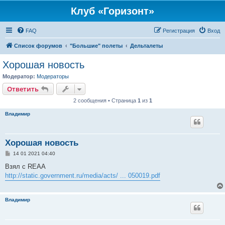
Клуб «Горизонт»
FAQ
Регистрация
Вход
Список форумов
"Большие" полеты
Дельталеты
Хорошая новость
Модератор:
Модераторы
Ответить
2 сообщения • Страница
1
из
1
Владимир
Хорошая новость
С
14 01 2021 04:40
о
о
Взял с REAA
б
http://static.government.ru/media/acts/ ... 050019.pdf
щ
е
н
и
Владимир
е