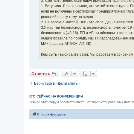
3) Соответственно если вдруг приезжает транспортна
1. Вступило. Я писал выше, что читайте его в купе с
если не включены в сертификат предприятия-эксплуа
решений на эту тему не видел.
2. Не весом, а массой. Вес - это сила. Да, не являютс
3.У нас три безопасности: Безопасность полëтов (19 
безопасность (ФЗ-16). БП и АБ вы обязаны выполнять е
общие правила по порядку ИВП с расследованием ав
МАК (аварии, АПбЧЖ, АПЧЖ)
Кем быть - выбирайте сами. Мы работаем в основном
Ответить
Вернуться в «Дельталеты»
КТО СЕЙЧАС НА КОНФЕРЕНЦИИ
Сейчас этот форум просматривают: нет зарегистрированных пользо
Список форумов