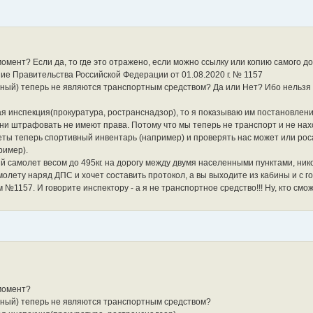
омент? Если да, то где это отражено, если можно ссылку или копию самого д
ие Правительства Российской Федерации от 01.08.2020 г. № 1157
етный) теперь не являются транспортным средством? Да или Нет? Ибо нельзя
ая инспекция(прокуратура, ространснадзор), то я показываю им постановлен
они штрафовать не имеют права. Потому что мы теперь не транспорт и не на
ты теперь спортивный инвентарь (например) и проверять нас может или ро
ример).
й самолет весом до 495кг. на дорогу между двумя населенными пунктами, ник
молету наряд ДПС и хочет составить протокол, а вы выходите из кабины и с 
 №1157. И говорите инспектору - а я не транспортное средство!!! Ну, кто см
момент?
етный) теперь не являются транспортным средством?