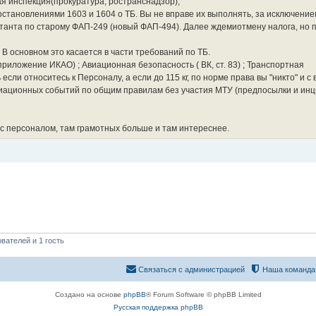
я инспекция(прокуратура, ространснадзор),
 Постановлениями 1603 и 1604 о ТБ. Вы не вправе их выполнять, за исключение
танта по старому ФАП-249 (новый ФАП-494). Далее ждемиотмену налога, но 
я. В основном это касается в части требований по ТБ.
приложение ИКАО) ; Авиационная безопасность ( ВК, ст. 83) ; Транспортная
сли относитесь к Персоналу, а если до 115 кг, по норме права вы "никто" и с 
иационных событий по общим правилам без участия МТУ (предпосылки и инц
 с персоналом, там грамотных больше и там интереснее.
вателей и 1 гость
Связаться с администрацией
Наша команда
Создано на основе
phpBB
® Forum Software © phpBB Limited
Русская поддержка phpBB