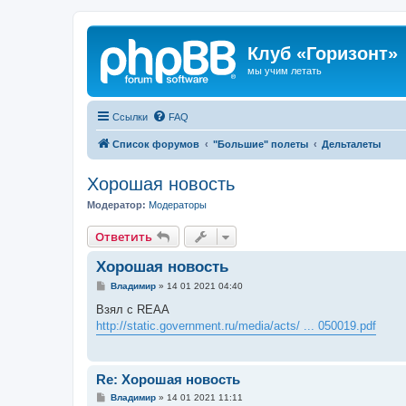
Клуб «Горизонт»
мы учим летать
Ссылки
FAQ
Список форумов
"Большие" полеты
Дельталеты
Хорошая новость
Модератор:
Модераторы
Ответить
Хорошая новость
С
Владимир
»
14 01 2021 04:40
о
о
Взял с REAA
б
http://static.government.ru/media/acts/ ... 050019.pdf
щ
е
н
и
е
Re: Хорошая новость
С
Владимир
»
14 01 2021 11:11