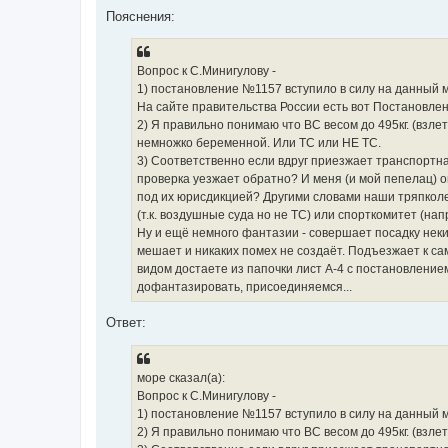
о
о
Пояснения:
б
щ
е
н
Вопрос к С.Минигулову -
и
е
1) постановление №1157 вступило в силу на данный м
На сайте правительства России есть вот Постановлен
2) Я правильно понимаю что ВС весом до 495кг. (взл
немножко беременной. Или ТС или НЕ ТС.
3) Соответственно если вдруг приезжает транспортн
проверка уезжает обратно? И меня (и мой пепелац) 
под их юрисдикцией? Другими словами наши тряпколе
(т.к. воздушные суда но не ТС) или спорткомитет (нап
Ну и ещё немного фантазии - совершает посадку неки
мешает и никаких помех не создаёт. Подъезжает к са
видом достаете из папочки лист А-4 с постановлением
дофантазировать, присоединяемся...
Ответ:
море сказал(а):
Вопрос к С.Минигулову -
1) постановление №1157 вступило в силу на данный 
2) Я правильно понимаю что ВС весом до 495кг. (взл