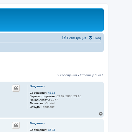
Регистрация
Вход
2 сообщения • Страница
1
из
1
Владимир
Сообщения:
4623
Зарегистрирован:
03 02 2006 23:16
Начал летать:
1977
Летаю на:
Goat-4
Откуда:
Горизонт
В
е
р
Владимир
н
у
Сообщения:
4623