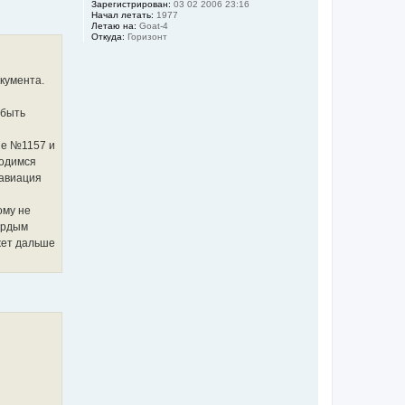
Зарегистрирован:
03 02 2006 23:16
т
Начал летать:
1977
ь
Летаю на:
Goat-4
с
Откуда:
Горизонт
я
к
н
окумента.
а
ч
а
 быть
л
у
ие №1157 и
ходимся
савиация
ому не
гордым
ожет дальше