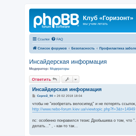
Клуб «Горизонт»
мы учим летать
Ссылки
FAQ
Список форумов
Безопасность
Профилактика заболе
Инсайдерская информация
Модератор:
Модераторы
Ответить
Инсайдерская информация
С
Сергей_90
»
26 02 2018 18:04
о
о
чтобы не "изобретать велосипед" и не потерять ссылок
б
http://www.nebo-forum.kiev.ua/viewtopic.php?f=3&t=14949
щ
е
н
пс: особенно понравился тезис Дробышева о том, что ".
и
е
делать..." , - как-то так...