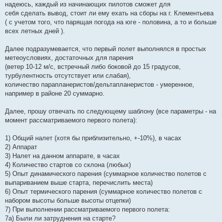
надеюсь, каждый из начинающих пилотов сможет для
себя сделать вывод, стоит ли ему ехать на сборы на г. Клементьева
( с учетом того, что парящая погода на юге - половина, а то и больше
всех летных дней ).
Далее подразумевается, что первый полет выполнялся в простых
метеоусловиях, достаточных для парения
(ветер 10-12 м/с, встречный либо боковой до 15 градусов,
турбулентность отсутствует или слабая),
количество парапланеристов/дельтапланеристов - умеренное,
например в районе 20 суммарно.
Далее, прошу отвечать по следующему шаблону (все параметры - на
момент рассматриваемого первого полета):
1) Общий налет (хотя бы приблизительно, +-10%), в часах
2) Аппарат
3) Налет на данном аппарате, в часах
4) Количество стартов со склона (любых)
5) Опыт динамического парения (суммарное количество полетов с
выпариванием выше старта, перечислить места)
6) Опыт термического парения (суммарное количество полетов с
набором высоты больше высоты отцепки)
7) При выполнении рассматриваемого первого полета:
7а) Были ли затруднения на старте?