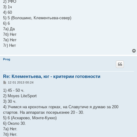
2) УФО
щ
е
3) 1ч
н
4) 60
и
е
5) 5 (Волошино, Клементьева-север)
6) 6
7а) Да
7б) Нет
7в) Нет
7г) Нет
Prog
Re: Клементьева, юг - критерии готовности
С
12 01 2013 00:24
о
о
1) 45 - 50 ч.
б
2) Moyes LiteSport
щ
е
3) 30 ч.
н
4) Учимся на крохотных горках, на Славутиче я думаю за 200
и
е
стартов. На аппаратах посерьезнее 20 - 30.
5) 6 (Аскарово, Монте-Кукко)
6) Около 30.
7а) Нет.
7б) Нет.