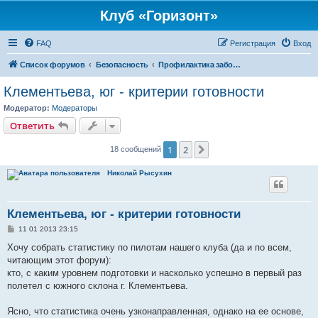
Клуб «Горизонт»
FAQ
Регистрация
Вход
Список форумов
Безопасность
Профилактика заболеваний костей и мягких тканей
Клементьева, юг - критерии готовности
Модератор:
Модераторы
Ответить
1
2
След.
18 сообщений
Николай Рысухин
Клементьева, юг - критерии готовности
С
11 01 2013 23:15
о
о
Хочу собрать статистику по пилотам нашего клуба (да и по всем,
б
читающим этот форум):
щ
е
кто, с каким уровнем подготовки и насколько успешно в первый раз
н
полетел с южного склона г. Клементьева.
и
е
Ясно, что статистика очень узконаправленная, однако на ее основе,