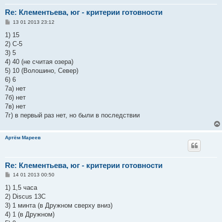
Re: Клементьева, юг - критерии готовности
С
13 01 2013 23:12
о
о
1) 15
б
2) С-5
щ
е
3) 5
н
4) 40 (не считая озера)
и
е
5) 10 (Волошино, Север)
6) 6
7а) нет
7б) нет
7в) нет
7г) в первый раз нет, но были в последствии
Артём Мареев
Re: Клементьева, юг - критерии готовности
С
14 01 2013 00:50
о
о
1) 1,5 часа
б
2) Discus 13C
щ
е
3) 1 минта (в Дружном сверху вниз)
н
4) 1 (в Дружном)
и
е