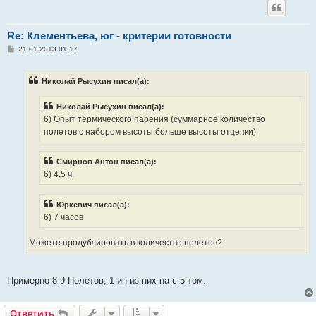
Re: Клементьева, юг - критерии готовности
С
21 01 2013 01:17
о
о
б
Николай Рысухин писал(а):
щ
е
н
Николай Рысухин писал(а):
и
е
6) Опыт термического парения (суммарное количество
полетов с набором высоты больше высоты отцепки)
Смирнов Антон писал(а):
6) 4,5 ч.
Юркевич писал(а):
6) 7 часов
Можете продублировать в количестве полетов?
Примерно 8-9 Полетов, 1-ин из них на с 5-том.
Ответить