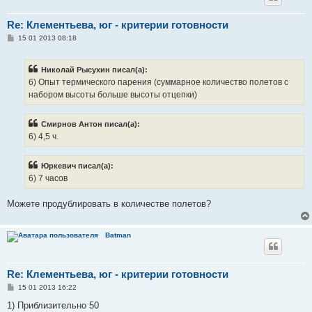
Re: Клементьева, юг - критерии готовности
С
15 01 2013 08:18
о
о
б
Николай Рысухин писал(а):
щ
е
6) Опыт термического парения (суммарное количество полетов с
н
набором высоты больше высоты отцепки)
и
е
Смирнов Антон писал(а):
6) 4,5 ч.
Юркевич писал(а):
6) 7 часов
Можете продублировать в количестве полетов?
Batman
Re: Клементьева, юг - критерии готовности
С
15 01 2013 16:22
о
о
1) Приблизительно 50
б