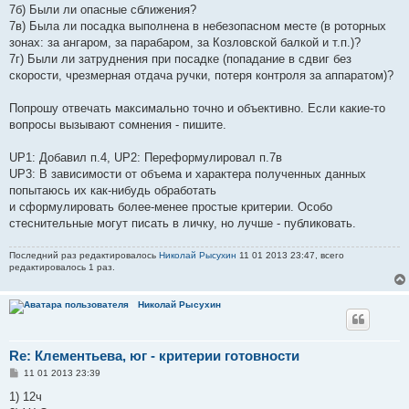
7б) Были ли опасные сближения?
7в) Была ли посадка выполнена в небезопасном месте (в роторных
зонах: за ангаром, за парабаром, за Козловской балкой и т.п.)?
7г) Были ли затруднения при посадке (попадание в сдвиг без
скорости, чрезмерная отдача ручки, потеря контроля за аппаратом)?
Попрошу отвечать максимально точно и объективно. Если какие-то
вопросы вызывают сомнения - пишите.
UP1: Добавил п.4, UP2: Переформулировал п.7в
UP3: В зависимости от объема и характера полученных данных
попытаюсь их как-нибудь обработать
и сформулировать более-менее простые критерии. Особо
стеснительные могут писать в личку, но лучше - публиковать.
Последний раз редактировалось
Николай Рысухин
11 01 2013 23:47, всего
редактировалось 1 раз.
Николай Рысухин
Re: Клементьева, юг - критерии готовности
С
11 01 2013 23:39
о
о
1) 12ч
б