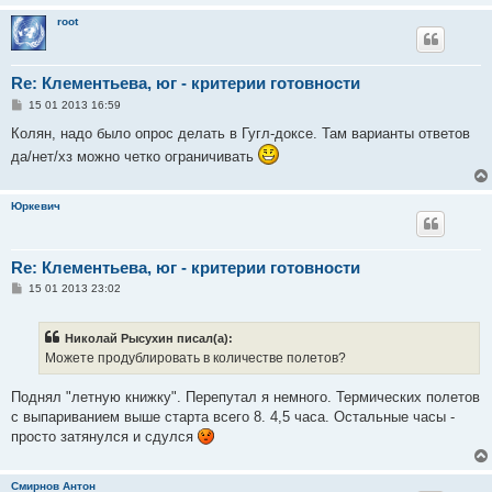
root
Re: Клементьева, юг - критерии готовности
С
15 01 2013 16:59
о
о
Колян, надо было опрос делать в Гугл-доксе. Там варианты ответов
б
да/нет/хз можно четко ограничивать
щ
е
н
и
Юркевич
е
Re: Клементьева, юг - критерии готовности
С
15 01 2013 23:02
о
о
б
Николай Рысухин писал(а):
щ
е
Можете продублировать в количестве полетов?
н
и
е
Поднял "летную книжку". Перепутал я немного. Термических полетов
с выпариванием выше старта всего 8. 4,5 часа. Остальные часы -
просто затянулся и сдулся
Смирнов Антон