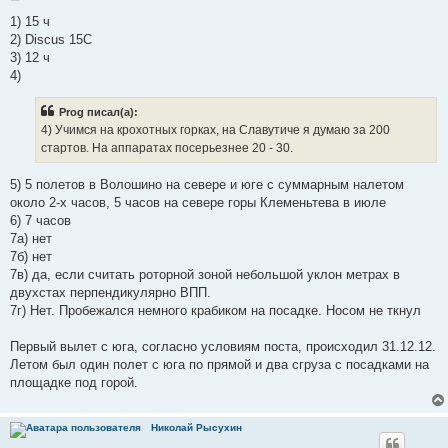
о
о
1) 15 ч
б
2) Discus 15С
щ
е
3) 12 ч
н
4)
и
е
Prog писал(а):
4) Учимся на крохотных горках, на Славутиче я думаю за 200
стартов. На аппаратах посерьезнее 20 - 30.
5) 5 полетов в Волошино на севере и юге с суммарным налетом
около 2-х часов, 5 часов на севере горы Клеменьтева в июле
6) 7 часов
7а) нет
7б) нет
7в) да, если считать роторной зоной небольшой уклон метрах в
двухстах перпендикулярно ВПП.
7г) Нет. Пробежался немного крабиком на посадке. Носом не ткнул
Первый вылет с юга, согласно условиям поста, происходил 31.12.12.
Летом был один полет с юга по прямой и два сгруза с посадками на
площадке под горой.
Николай Рысухин