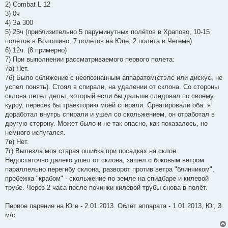
2) Combat L 12
щ
е
3) 0ч
н
4) За 300
и
е
5) 25ч (приблизительно 5 паруминутных полётов в Храпово, 10-15
полетов в Волошино, 7 полётов на Юце, 2 полёта в Чегеме)
6) 12ч. (8 примерно)
7) При выполнении рассматриваемого первого полета:
7а) Нет.
7б) Было сближение с неопознанным аппаратом(стэлс или дискус, не
успел понять). Стоял в спирали, на удалении от склона. Со стороны
склона летел дельт, который если бы дальше следовал по своему
курсу, пересек бы траекторию моей спирали. Среагировали оба: я
доработал внутрь спирали и ушел со скольжением, он отработал в
другую сторону. Может было и не так опасно, как показалось, но
немного испугался.
7в) Нет.
7г) Вылезла моя старая ошибка при посадках на склон.
Недостаточно далеко ушел от склона, зашел с боковым ветром
параллельно перегибу склона, разворот против ветра "блинчиком",
пробежка "крабом" - скольжение по земле на спидбаре и килевой
трубе. Через 2 часа после починки килевой трубы снова в полёт.
Первое парение на Юге - 2.01.2013. Облёт аппарата - 1.01.2013, Юг, 3
м/с