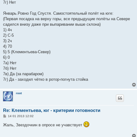
7г) Нет
Январь.Ровно Год Спустя. Самостоятельный полёт на юге:
(Первая посадка на верху горы, все предыдущие полёты на Севере
садился внизу даже при выпаривании выше склона)
1) 4ч
2) C-5
3) 2ч
4) 70
5) 5 (Клементьева-Север)
6) 0
7а) Нет
7б) Нет
7в) Да (за парабаром)
7г) Да - заходил чётко в ротор-погнута стойка
root
Re: Клементьева, юг - критерии готовности
С
14 01 2013 12:02
о
о
Жаль, Звездочкин в опросе не учавствует
б
щ
е