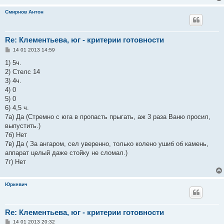
н
и
Смирнов Антон
е
Re: Клементьева, юг - критерии готовности
С
14 01 2013 14:59
о
о
1) 5ч.
б
2) Стелс 14
щ
е
3) 4ч.
н
4) 0
и
е
5) 0
6) 4,5 ч.
7а) Да (Стремно с юга в пропасть прыгать, аж 3 раза Ваню просил,
выпустить.)
7б) Нет
7в) Да ( За ангаром, сел уверенно, только колено ушиб об камень,
аппарат целый даже стойку не сломал.)
7г) Нет
Юркевич
Re: Клементьева, юг - критерии готовности
С
14 01 2013 20:32