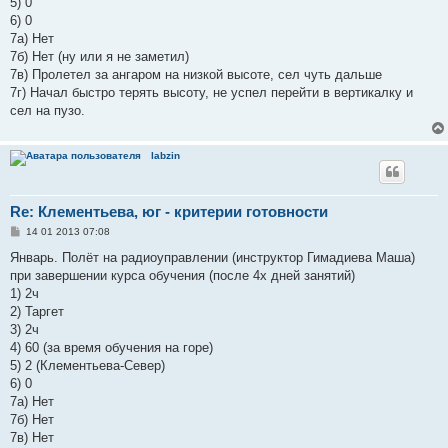
5) 0
6) 0
7а) Нет
7б) Нет (ну или я не заметил)
7в) Пролетел за ангаром на низкой высоте, сел чуть дальше
7г) Начал быстро терять высоту, не успел перейти в вертикалку и
сел на пузо.
labzin
Re: Клементьева, юг - критерии готовности
С
14 01 2013 07:08
о
о
Январь. Полёт на радиоуправлении (инструктор Гимадиева Маша)
б
при завершении курса обучения (после 4х дней занятий)
щ
е
1) 2ч
н
2) Таргет
и
е
3) 2ч
4) 60 (за время обучения на горе)
5) 2 (Клементьева-Север)
6) 0
7а) Нет
7б) Нет
7в) Нет