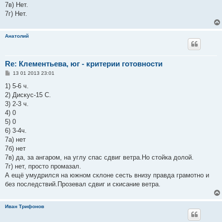
7в) Нет.
7г) Нет.
Анатолий
Re: Клементьева, юг - критерии готовности
С
13 01 2013 23:01
о
о
1) 5-6 ч.
б
2) Дискус-15 С.
щ
е
3) 2-3 ч.
н
4) 0
и
е
5) 0
6) 3-4ч.
7а) нет
7б) нет
7в) да, за ангаром, на углу спас сдвиг ветра.Но стойка долой.
7г) нет, просто промазал.
А ещё умудрился на южном склоне сесть внизу правда грамотно и
без последствий.Прозевал сдвиг и скисание ветра.
Иван Трифонов