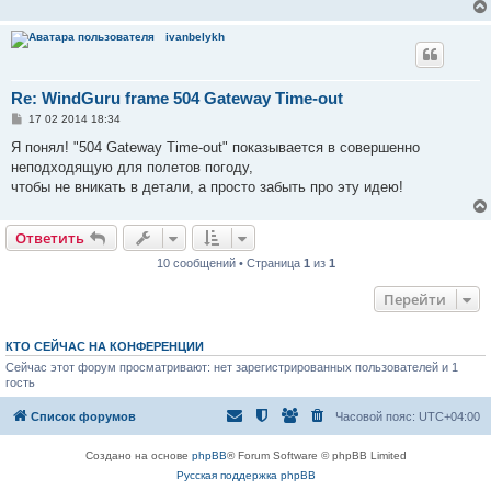
е
н
и
ivanbelykh
е
Re: WindGuru frame 504 Gateway Time-out
С
17 02 2014 18:34
о
о
Я понял! "504 Gateway Time-out" показывается в совершенно
б
неподходящую для полетов погоду,
щ
е
чтобы не вникать в детали, а просто забыть про эту идею!
н
и
е
Ответить
10 сообщений • Страница
1
из
1
Перейти
КТО СЕЙЧАС НА КОНФЕРЕНЦИИ
Сейчас этот форум просматривают: нет зарегистрированных пользователей и 1
гость
Список форумов
Часовой пояс:
UTC+04:00
Создано на основе
phpBB
® Forum Software © phpBB Limited
Русская поддержка phpBB