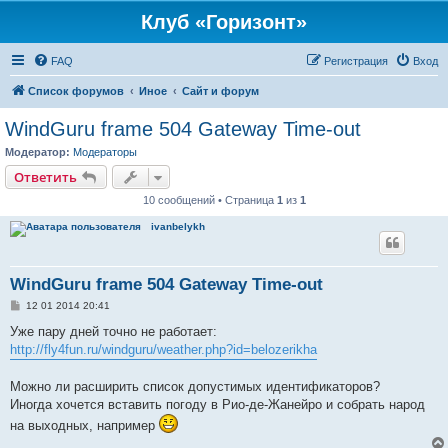
Клуб «Горизонт»
FAQ
Регистрация
Вход
Список форумов
Иное
Сайт и форум
WindGuru frame 504 Gateway Time-out
Модератор:
Модераторы
Ответить
10 сообщений • Страница
1
из
1
ivanbelykh
WindGuru frame 504 Gateway Time-out
С
12 01 2014 20:41
о
о
Уже пару дней точно не работает:
б
http://fly4fun.ru/windguru/weather.php?id=belozerikha
щ
е
н
Можно ли расширить список допустимых идентификаторов?
и
е
Иногда хочется вставить погоду в Рио-де-Жанейро и собрать народ
на выходных, например