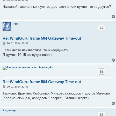
о
о
Названий населенных пунктов достаточно или нужно что-то другое?
б
щ
е
н
и
root
е
Re: WindGuru frame 504 Gateway Time-out
С
20 01 2014 20:33
о
о
Если место неизвестное, то и координаты.
б
Я думаю 10-15 шт будет вполне.
щ
е
н
и
ivanbelykh
е
Re: WindGuru frame 504 Gateway Time-out
С
20 01 2014 22:46
о
о
Тырново, Дракино, Рыболово, Мячково (аэродром), другое Мячково
б
(Коломенский р-н, аэродром Северка), Вязники (горка)
щ
е
н
и
Владимир
е