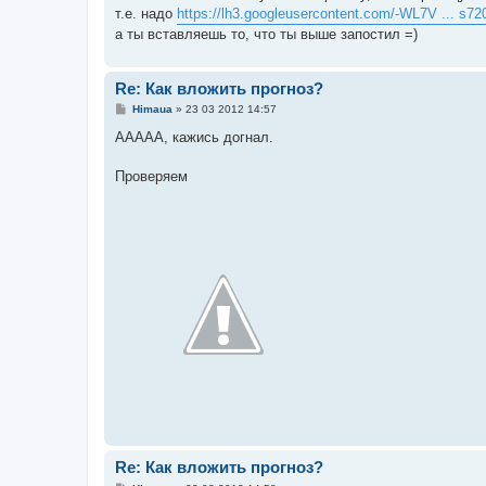
т.е. надо
https://lh3.googleusercontent.com/-WL7V ... s72
а ты вставляешь то, что ты выше запостил =)
Re: Как вложить прогноз?
С
Himaua
»
23 03 2012 14:57
о
о
ААААА, кажись догнал.
б
щ
е
Проверяем
н
и
е
Re: Как вложить прогноз?