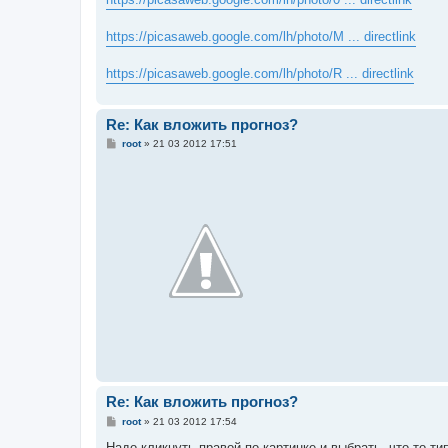
н
и
е
https://picasaweb.google.com/lh/photo/M ... directlink
https://picasaweb.google.com/lh/photo/R ... directlink
Re: Как вложить прогноз?
С
root
»
21 03 2012 17:51
о
о
б
щ
е
н
и
е
Re: Как вложить прогноз?
С
root
»
21 03 2012 17:54
о
о
Надо кликнуть правой по картинке и выбрать, что то т