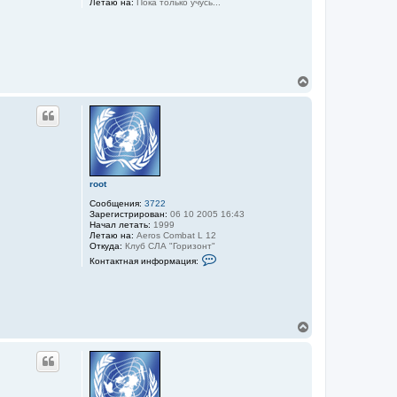
Летаю на:
Пока только учусь...
к
o
o
н
t
а
ч
а
л
В
у
е
р
н
у
т
ь
с
я
root
к
Сообщения:
3722
н
Зарегистрирован:
06 10 2005 16:43
а
Начал летать:
1999
ч
Летаю на:
Aeros Combat L 12
а
Откуда:
Клуб СЛА "Горизонт"
л
К
Контактная информация:
у
о
н
т
а
к
т
В
н
е
а
р
я
и
н
н
у
ф
т
о