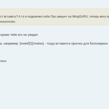
 пост вставить? А то я подключил себе Про аккаунт на WingGURU, теперь могу 
изнателен.
 кроме тебя его не увидит.
например: [mete0]1[/meteo] - тогда вставится прогноз для Белозерихи.
rnovo