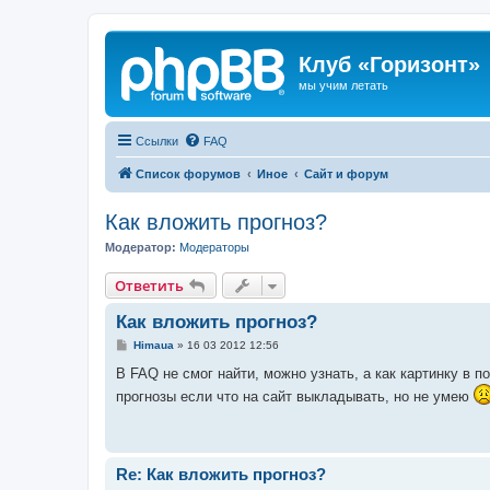
Клуб «Горизонт»
мы учим летать
Ссылки
FAQ
Список форумов
Иное
Сайт и форум
Как вложить прогноз?
Модератор:
Модераторы
Ответить
Как вложить прогноз?
С
Himaua
»
16 03 2012 12:56
о
о
В FAQ не смог найти, можно узнать, а как картинку в 
б
прогнозы если что на сайт выкладывать, но не умею
щ
е
н
и
е
Re: Как вложить прогноз?