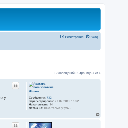
Регистрация
Вход
12 сообщений • Страница
1
из
1
Himaua
могу
Сообщения:
732
Зарегистрирован:
27 02 2012 15:52
Начал летать:
34
Летаю на:
Пока только учусь...
В
е
р
н