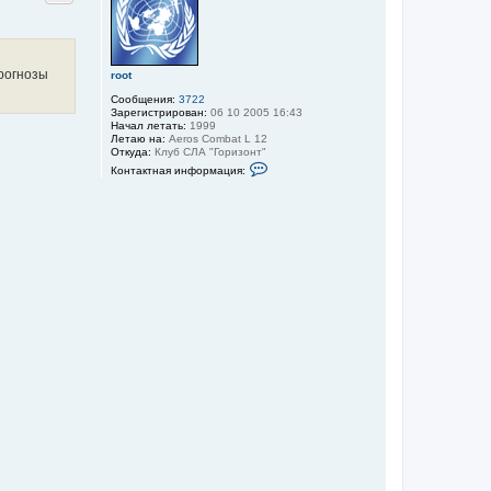
у
т
ь
с
я
прогнозы
root
к
Сообщения:
3722
н
Зарегистрирован:
06 10 2005 16:43
а
Начал летать:
1999
ч
Летаю на:
Aeros Combat L 12
а
Откуда:
Клуб СЛА "Горизонт"
л
К
Контактная информация:
у
о
н
т
а
к
т
н
а
я
и
н
ф
о
р
м
а
ц
и
я
п
о
л
ь
з