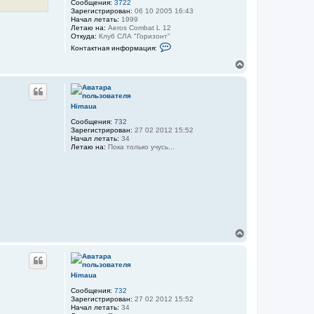
Сообщения:
3722
н
Зарегистрирован:
06 10 2005 16:43
а
Начал летать:
1999
ч
Летаю на:
Aeros Combat L 12
а
Откуда:
Клуб СЛА "Горизонт"
л
К
Контактная информация:
у
о
н
В
т
е
а
р
к
н
т
у
н
Himaua
а
т
я
Сообщения:
732
ь
и
Зарегистрирован:
27 02 2012 15:52
с
н
Начал летать:
34
я
ф
Летаю на:
Пока только учусь...
к
о
н
р
м
а
а
ч
ц
а
и
л
я
у
п
о
л
В
ь
е
з
р
о
н
в
а
у
Himaua
т
т
е
Сообщения:
732
ь
л
Зарегистрирован:
27 02 2012 15:52
с
я
Начал летать:
34
я
r