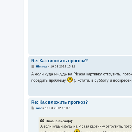
Re: Как вложить прогноз?
С
Himaua
»
16 03 2012 15:32
о
о
А если куда нибудь на Picasa картинку отгрузить, пот
б
победить проблему
), кстати, в субботу и воскресе
щ
е
н
и
е
Re: Как вложить прогноз?
С
root
»
16 03 2012 16:07
о
о
б
Himaua писал(а):
щ
е
А если куда нибудь на Picasa картинку отгрузить, по
н