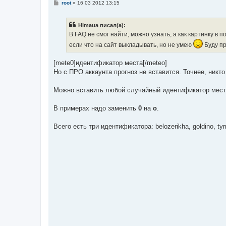
С
root
»
16 03 2012 13:15
о
о
б
Himaua писал(а):
щ
е
В FAQ не смог найти, можно узнать, а как картинку в
н
если что на сайт выкладывать, но не умею
Буду пр
и
е
[mete0]идентификатор места[/meteo]
Но с ПРО аккаунта прогноз не вставится. Точнее, никто
Можно вставить любой случайный идентификатор места, 
В примерах надо заменить
0
на
o
.
Всего есть три идентификатора: belozerikha, goldino, ty