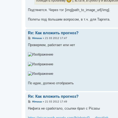
победить проблему
), кстати, в субботу и воскрес
и
е
Подтянется. Через тэг [img]path_to_image_url[/img].
Полеты под большим вопросом, в т.ч. для Таргета.
Re: Как вложить прогноз?
С
Himaua
»
21 03 2012 17:47
о
о
Проверяем, работает или нет
б
щ
е
н
и
е
По идее, должно отобразить
Re: Как вложить прогноз?
С
Himaua
»
21 03 2012 17:49
о
о
Нифига не сработало, ссылки брал с Picasы
б
щ
е
https://picasaweb.google.com/lh/photo/0 ... directlink