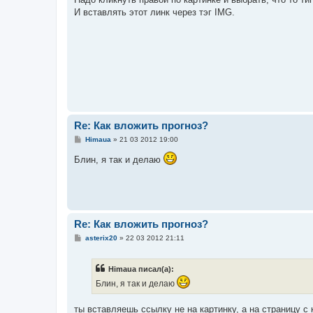
б
И вставлять этот линк через тэг IMG.
щ
е
н
и
е
Re: Как вложить прогноз?
С
Himaua
»
21 03 2012 19:00
о
о
Блин, я так и делаю
б
щ
е
н
и
е
Re: Как вложить прогноз?
С
asterix20
»
22 03 2012 21:11
о
о
б
Himaua писал(а):
щ
е
Блин, я так и делаю
н
и
е
ты вставляешь ссылку не на картинку, а на страницу с 