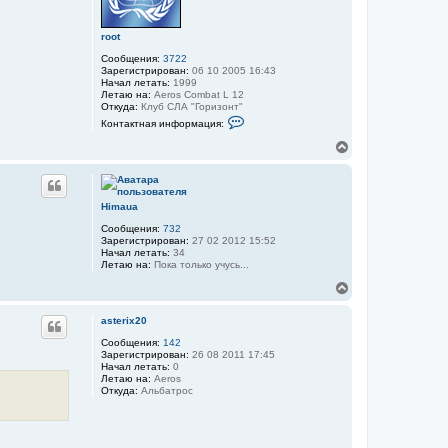
ь
р
с
м
я
а
root
ц
к
и
Сообщения:
3722
н
я
Зарегистрирован:
06 10 2005 16:43
а
п
Начал летать:
1999
ч
о
Летаю на:
Aeros Combat L 12
а
л
Откуда:
Клуб СЛА "Горизонт"
л
ь
К
Контактная информация:
з
у
о
о
н
В
в
т
е
а
а
р
т
к
н
е
т
л
у
н
Himaua
я
а
т
r
я
Сообщения:
732
ь
o
и
Зарегистрирован:
27 02 2012 15:52
с
o
н
Начал летать:
34
я
t
ф
Летаю на:
Пока только учусь...
к
о
н
р
В
м
а
е
а
ч
р
asterix20
ц
а
н
и
л
у
Сообщения:
142
я
Зарегистрирован:
26 08 2011 17:45
у
т
п
Начал летать:
0
о
ь
Летаю на:
Aeros
л
с
Откуда:
Альбатрос
ь
я
з
к
о
н
в
а
а