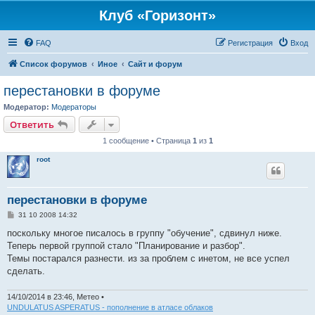
Клуб «Горизонт»
FAQ
Регистрация
Вход
Список форумов
Иное
Сайт и форум
перестановки в форуме
Модератор:
Модераторы
Ответить
1 сообщение • Страница
1
из
1
root
перестановки в форуме
С
31 10 2008 14:32
о
о
поскольку многое писалось в группу "обучение", сдвинул ниже.
б
Теперь первой группой стало "Планирование и разбор".
щ
е
Темы постарался разнести. из за проблем с инетом, не все успел
н
сделать.
и
е
14/10/2014 в 23:46, Метео •
UNDULATUS ASPERATUS - пополнение в атласе облаков