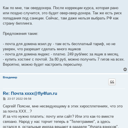
Как по мне, так овердохера. После коррекции курса, которая рано
или поздно случится, это будет овер-овер-дохера. Так же есть риск
попадания под санкции. Сейчас, там даже нельзя выбрать РФ как
страну биллинга.
Предложения такие:
- почта для домена мэил.ру - там есть бесплатный тариф, но не
уверен, что разрешит сделать много ящиков
- почта для домена яндекс - платно. 249 руб/мес за ящик в месяц.
- купить хостинг с почтой. За 80 руб, можно получить 7 гигов на всех.
Вероятно, можно будет настроить пересылку.
Владимир
Re: Почта xxxx@fly4fun.ru
С
23 07 2022 09:58
о
о
Сергей! Поясни, мне несведующему в этих хиросплетениях, что это
б
за почта ХХХ...?
щ
е
И за что нужно платить: почту или сайт? Или это как-то вместе
н
связано. Народ у нас торчит теперь в "Телегграмме", а здесь
и
е
остался я, остальные иногда вещают в разделе "Уплата взносов".