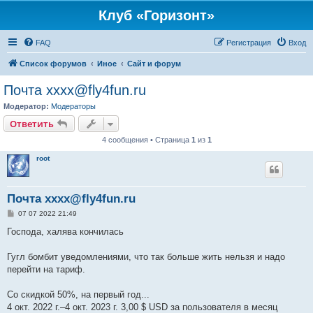
Клуб «Горизонт»
FAQ
Регистрация
Вход
Список форумов
Иное
Сайт и форум
Почта xxxx@fly4fun.ru
Модератор:
Модераторы
Ответить
4 сообщения • Страница
1
из
1
root
Почта xxxx@fly4fun.ru
С
07 07 2022 21:49
о
о
Господа, халява кончилась
б
щ
е
Гугл бомбит уведомлениями, что так больше жить нельзя и надо
н
перейти на тариф.
и
е
Со скидкой 50%, на первый год...
4 окт. 2022 г.–4 окт. 2023 г. 3,00 $ USD за пользователя в месяц