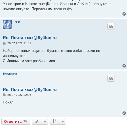
У нас трое в Казахстане (Колян, Иваныч и Лабзин), вернутся в
начале августа. Передам им твою инфу.
root
Re: Почта xxxx@fly4fun.ru
С
28 07 2022 11:41
о
о
Набор почтовых ящиков. Думаю, можно забить, если не
б
используется.
щ
е
С Иванычем уже разбираемся.
н
и
е
Владимир
Re: Почта xxxx@fly4fun.ru
С
28 07 2022 22:26
о
о
Понял.
б
щ
е
н
и
Ответить
е