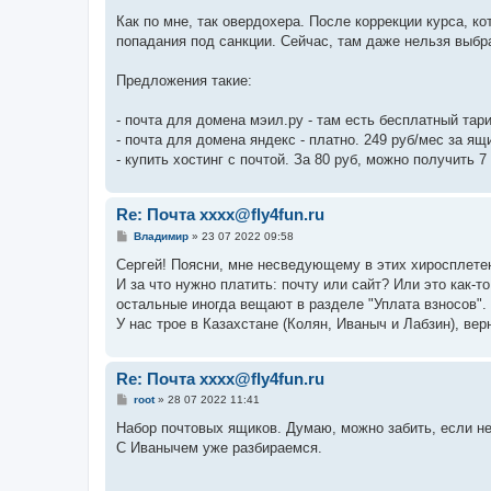
Как по мне, так овердохера. После коррекции курса, ко
попадания под санкции. Сейчас, там даже нельзя выбр
Предложения такие:
- почта для домена мэил.ру - там есть бесплатный тар
- почта для домена яндекс - платно. 249 руб/мес за ящ
- купить хостинг с почтой. За 80 руб, можно получить 
Re: Почта xxxx@fly4fun.ru
С
Владимир
»
23 07 2022 09:58
о
о
Сергей! Поясни, мне несведующему в этих хиросплетени
б
И за что нужно платить: почту или сайт? Или это как-то
щ
е
остальные иногда вещают в разделе "Уплата взносов".
н
У нас трое в Казахстане (Колян, Иваныч и Лабзин), ве
и
е
Re: Почта xxxx@fly4fun.ru
С
root
»
28 07 2022 11:41
о
о
Набор почтовых ящиков. Думаю, можно забить, если не
б
С Иванычем уже разбираемся.
щ
е
н
и