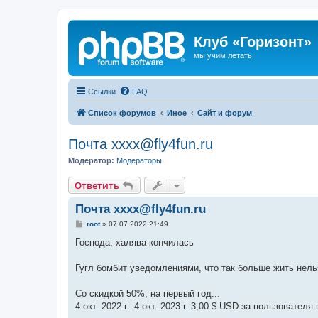
Клуб «Горизонт»
мы учим летать
Ссылки
FAQ
Список форумов
Иное
Сайт и форум
Почта xxxx@fly4fun.ru
Модератор:
Модераторы
Ответить
Почта xxxx@fly4fun.ru
С
root
»
07 07 2022 21:49
о
о
Господа, халява кончилась
б
щ
е
Гугл бомбит уведомлениями, что так больше жить нель
н
и
е
Со скидкой 50%, на первый год...
4 окт. 2022 г.–4 окт. 2023 г. 3,00 $ USD за пользователя