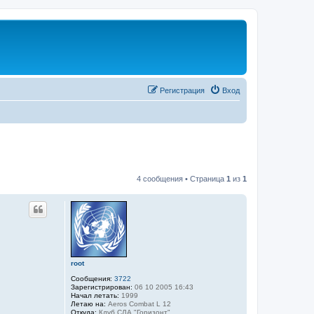
Регистрация
Вход
4 сообщения • Страница
1
из
1
root
Сообщения:
3722
Зарегистрирован:
06 10 2005 16:43
Начал летать:
1999
Летаю на:
Aeros Combat L 12
Откуда:
Клуб СЛА "Горизонт"