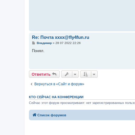
е
Re: Почта xxxx@fly4fun.ru
С
Владимир
»
28 07 2022 22:26
о
о
Понял.
б
щ
е
н
и
е
Ответить
Вернуться в «Сайт и форум»
КТО СЕЙЧАС НА КОНФЕРЕНЦИИ
Сейчас этот форум просматривают: нет зарегистрированных пользо
Список форумов