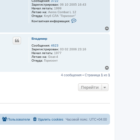
Сообщения:
3722
н
Зарегистрирован:
06 10 2005 16:43
а
Начал летать:
1999
ч
Летаю на:
Aeros Combat L 12
а
Откуда:
Клуб СЛА "Горизонт"
л
К
Контактная информация:
у
о
н
В
т
е
а
р
к
Владимир
н
т
у
Сообщения:
4623
н
Зарегистрирован:
03 02 2006 23:16
а
т
Начал летать:
1977
я
ь
Летаю на:
Goat-4
и
с
Откуда:
Горизонт
н
я
ф
к
В
о
н
е
р
4 сообщения • Страница
1
из
1
м
а
р
а
ч
н
ц
а
у
Перейти
и
л
т
я
у
ь
п
с
о
л
я
ь
к
з
н
о
а
в
Пользователи
Удалить cookies
Часовой пояс:
UTC+04:00
ч
а
а
т
е
л
л
у
я
r