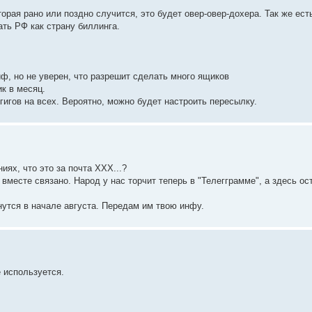
торая рано или поздно случится, это будет овер-овер-дохера. Так же ест
ать РФ как страну биллинга.
иф, но не уверен, что разрешит сделать много ящиков
ик в месяц.
7 гигов на всех. Вероятно, можно будет настроить пересылку.
ях, что это за почта ХХХ...?
 вместе связано. Народ у нас торчит теперь в "Телегграмме", а здесь ос
рнутся в начале августа. Передам им твою инфу.
 используется.