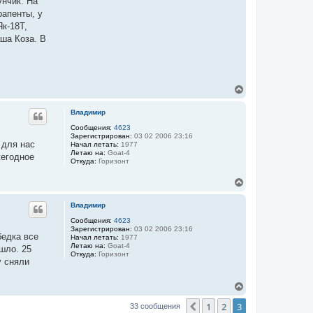
унчик. На
рапенты, у
к-18Т,
аша Коза. В
В
е
р
Владимир
н
у
Сообщения:
4623
Зарегистрирован:
03 02 2006 23:16
т
 для нас
Начал летать:
1977
ь
Летаю на:
Goat-4
жегодное
с
Откуда:
Горизонт
я
к
В
н
е
а
р
Владимир
ч
н
а
у
Сообщения:
4623
л
Зарегистрирован:
03 02 2006 23:16
т
у
бедка все
Начал летать:
1977
ь
Летаю на:
Goat-4
шло. 25
с
Откуда:
Горизонт
я
у сняли
к
н
В
а
е
ч
1
2
3
р
Пред.
33 сообщения
а