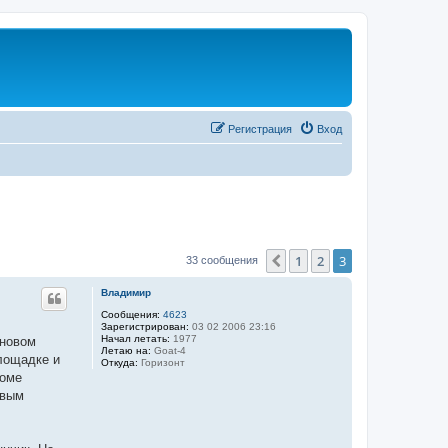
Регистрация
Вход
1
2
3
Пред.
33 сообщения
Владимир
Сообщения:
4623
Зарегистрирован:
03 02 2006 23:16
Начал летать:
1977
 новом
Летаю на:
Goat-4
лощадке и
Откуда:
Горизонт
роме
рвым