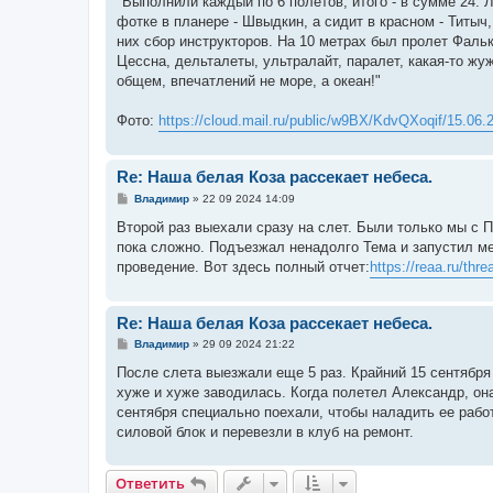
"Выполнили каждый по 6 полетов, итого - в сумме 24.
фотке в планере - Швыдкин, а сидит в красном - Титыч
них сбор инструкторов. На 10 метрах был пролет Фаль
Цессна, дельталеты, ультралайт, паралет, какая-то жу
общем, впечатлений не море, а океан!"
Фото:
https://cloud.mail.ru/public/w9BX/KdvQXoqif/15.06.
Re: Наша белая Коза рассекает небеса.
С
Владимир
»
22 09 2024 14:09
о
о
Второй раз выехали сразу на слет. Были только мы с П
б
пока сложно. Подъезжал ненадолго Тема и запустил ме
щ
е
проведение. Вот здесь полный отчет:
https://reaa.ru/thre
н
и
е
Re: Наша белая Коза рассекает небеса.
С
Владимир
»
29 09 2024 21:22
о
о
После слета выезжали еще 5 раз. Крайний 15 сентября 
б
хуже и хуже заводилась. Когда полетел Александр, он
щ
е
сентября специально поехали, чтобы наладить ее работ
н
силовой блок и перевезли в клуб на ремонт.
и
е
Ответить