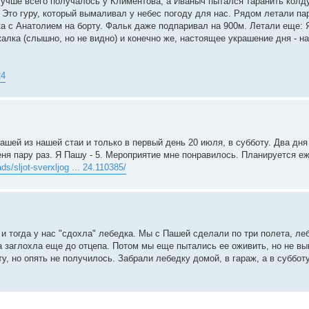
 Лучше всего получалось у Климентова, а Иваныч пытался таранить колд
, Это гуру, который вымаливал у небес погоду для нас. Рядом летали па
ка с Анатолием на борту. Фальк даже подпаривал на 900м. Летали еще: Я
жалка (слышно, но не видно) и конечно же, настоящее украшение дня - н
24
ашей из нашей стаи и только в первый день 20 июля, в субботу. Два дня
ня пару раз. Я Пашу - 5. Мероприятие мне понравилось. Планируется е
ads/sljot-sverxljog ... 24.110385/
и тогда у нас "сдохла" лебедка. Мы с Пашей сделали по три полета, ле
а заглохла еще до отцепа. Потом мы еще пытались ее оживить, но не вы
у, но опять не получилось. Забрали лебедку домой, в гараж, а в суббот