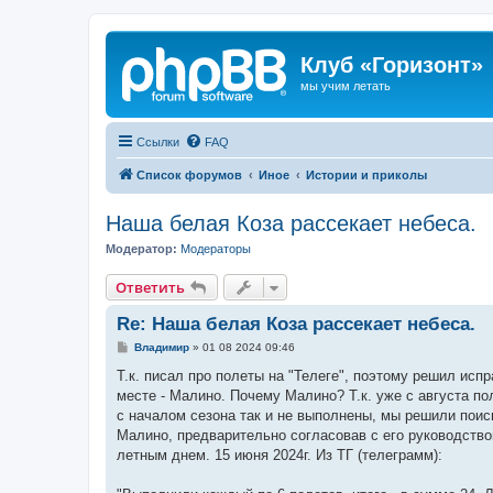
Клуб «Горизонт»
мы учим летать
Ссылки
FAQ
Список форумов
Иное
Истории и приколы
Наша белая Коза рассекает небеса.
Модератор:
Модераторы
Ответить
Re: Наша белая Коза рассекает небеса.
С
Владимир
»
01 08 2024 09:46
о
о
Т.к. писал про полеты на "Телеге", поэтому решил исп
б
месте - Малино. Почему Малино? Т.к. уже с августа 
щ
е
с началом сезона так и не выполнены, мы решили поис
н
Малино, предварительно согласовав с его руководство
и
е
летным днем. 15 июня 2024г. Из ТГ (телеграмм):