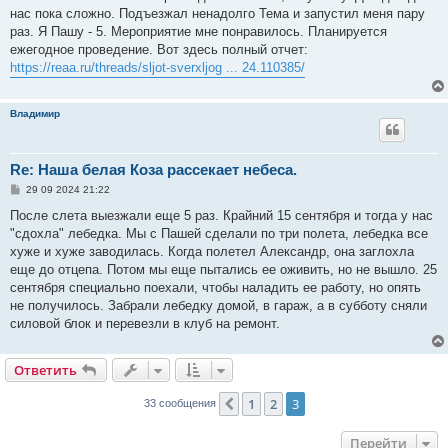
е
нас пока сложно. Подъезжал ненадолго Тема и запустил меня пару
н
раз. Я Пашу - 5. Мероприятие мне понравилось. Планируется
и
е
ежегодное проведение. Вот здесь полный отчет:
https://reaa.ru/threads/sljot-sverxljog ... 24.110385/
Владимир
Re: Наша белая Коза рассекает небеса.
С
29 09 2024 21:22
о
о
После слета выезжали еще 5 раз. Крайний 15 сентября и тогда у нас
б
"сдохла" лебедка. Мы с Пашей сделали по три полета, лебедка все
щ
е
хуже и хуже заводилась. Когда полетел Александр, она заглохла
н
еще до отцепа. Потом мы еще пытались ее оживить, но не вышло. 25
и
е
сентября специально поехали, чтобы наладить ее работу, но опять
не получилось. Забрали лебедку домой, в гараж, а в субботу сняли
силовой блок и перевезли в клуб на ремонт.
Ответить
1
2
3
Пред.
33 сообщения
Перейти