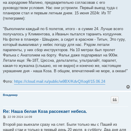
на аэродроме Малино, предварительно согласовав с его
руководством условия. Нас они устроили. Первый выезд туда с
планером стал и первым летным днем. 15 июня 2024г. Из ТГ
(телеграмм):
"Выполнили каждый по 6 полетов, итого - в сумме 24. Лучше всего
получалось у Климентова, а Иваныч пытался таранить колдунчик.
На фотке в планере - Швыдкин, а сидит в красном - Титыч, Это гуру,
который вымаливал у небес погоду для нас. Рядом летали
парапенты, у них сбор инструкторов. На 10 метрах был пролет
Фалька с Анатолием на борту. Фальк даже подпаривал на 900м.
Летали еще: Як-18Т, Цессна, дельталеты, ультралайт, паралет,
какая-то жужалка (слышно, но не видно) и конечно же, настоящее
украшение дня - наша Коза. В общем, впечатлений не море, а океан!"
Фото:
https://cloud.mail.ru/public/w9BX/KdvQXoqif/15.06.24
Владимир
Re: Наша белая Коза рассекает небеса.
С
22 09 2024 14:09
о
о
Второй раз выехали сразу на слет. Были только мы с Пашей из
б
нашей стаи и только в первый день 20 июля, в субботу. Два дня для
щ