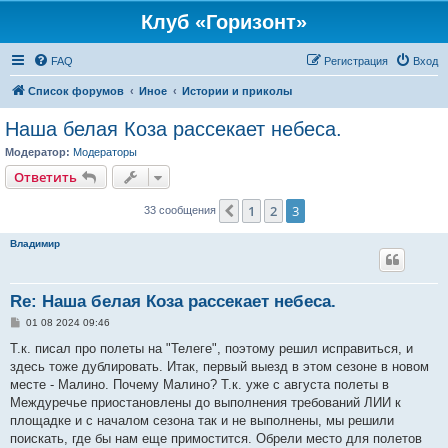
Клуб «Горизонт»
FAQ
Регистрация
Вход
Список форумов
Иное
Истории и приколы
Наша белая Коза рассекает небеса.
Модератор:
Модераторы
Ответить
1
2
3
Пред.
33 сообщения
Владимир
Re: Наша белая Коза рассекает небеса.
С
01 08 2024 09:46
о
о
Т.к. писал про полеты на "Телеге", поэтому решил исправиться, и
б
здесь тоже дублировать. Итак, первый выезд в этом сезоне в новом
щ
е
месте - Малино. Почему Малино? Т.к. уже с августа полеты в
н
Междуречье приостановлены до выполнения требований ЛИИ к
и
е
площадке и с началом сезона так и не выполнены, мы решили
поискать, где бы нам еще примостится. Обрели место для полетов