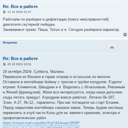
Re: Все в работе
С
12 10 2024 22:37
о
о
Работаем по разборке и дефектации (поиск неисправностей)
б
двигателя скутерной лебедки.
щ
е
Занимаемся троем: Паша, Титыч и я. Сегодня разбирали вариатор.
н
и
е
Владимир
Re: Все в работе
С
20 10 2024 10:01
о
о
19 октября 2024г. Суббота. Малино.
б
Перевезли из Малино в гараж планер и остальное по мелочи.
щ
е
Оставили в контейнере бобину с тросом и трубки колдунов. Ездили
н
втроем: Климентов, Швыдкин и я. Виделись с Игнатьевым, Ревзиным
и
е
и Женей (французом). Женя все интересуется, когда наши дельтики
сюда летать приедут. Аэродром вовсю работал. Летали Як-18Т,
Злин, А-27, Як-12., парапенты. При нас потащили на старт Бланик.
Перед закрытием контейнера смазали замок. Теперь будем неспеша
перевозить в клуб части Козы для их зимнего хранения, осмотра и
профилактических работ.
https://cloud.mail.ru/public/PgYd/Ukwyk1BWP