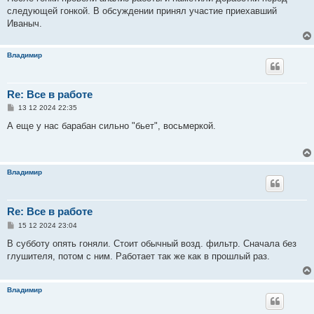
следующей гонкой. В обсуждении принял участие приехавший
Иваныч.
Владимир
Re: Все в работе
С
13 12 2024 22:35
о
о
А еще у нас барабан сильно "бьет", восьмеркой.
б
щ
е
н
и
Владимир
е
Re: Все в работе
С
15 12 2024 23:04
о
о
В субботу опять гоняли. Стоит обычный возд. фильтр. Сначала без
б
глушителя, потом с ним. Работает так же как в прошлый раз.
щ
е
н
и
Владимир
е