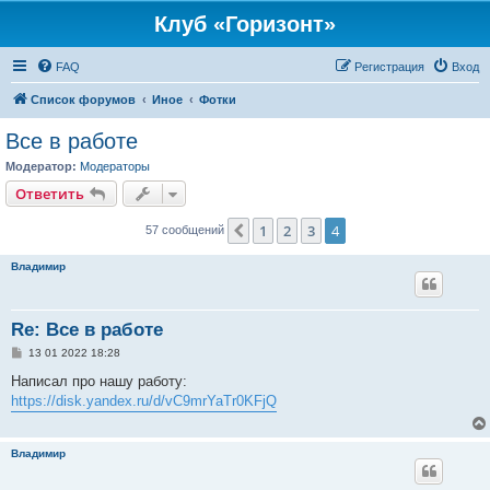
Клуб «Горизонт»
FAQ
Регистрация
Вход
Список форумов
Иное
Фотки
Все в работе
Модератор:
Модераторы
Ответить
1
2
3
4
Пред.
57 сообщений
Владимир
Re: Все в работе
С
13 01 2022 18:28
о
о
Написал про нашу работу:
б
https://disk.yandex.ru/d/vC9mrYaTr0KFjQ
щ
е
н
и
Владимир
е