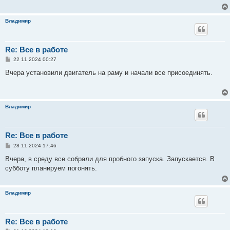
е
н
и
Владимир
е
Re: Все в работе
С
22 11 2024 00:27
о
о
Вчера установили двигатель на раму и начали все присоединять.
б
щ
е
н
и
Владимир
е
Re: Все в работе
С
28 11 2024 17:46
о
о
Вчера, в среду все собрали для пробного запуска. Запускается. В
б
субботу планируем погонять.
щ
е
н
и
Владимир
е
Re: Все в работе