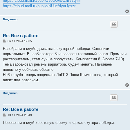
https://cloud.mail.ru/public/9bUQ/9AzmVzq4N
https://cloud.mail.ru/public/NUue/dyotJgxzr
Владимир
Re: Все в работе
С
06 11 2024 12:05
о
о
Разобрали в клубе двигатель скутерной лебедки. Сальники
б
нормальные. В карбюраторе был засорен топливный канал. Промыли
щ
е
растворителем, стал лучше пропускать. Компрессия 8. (норма 7-10).
н
Тема забраковал ремень вариатора, будем менять. Начинаем
и
е
понемногу собирать обратно.
Небо клуба теперь защищает ЛаГГ-3 Паши Климентова, который
висит под потолком.
Владимир
Re: Все в работе
С
13 11 2024 23:49
о
о
Перевезли в клуб хвостовую ферму и каркас скутера лебедки.
б
щ