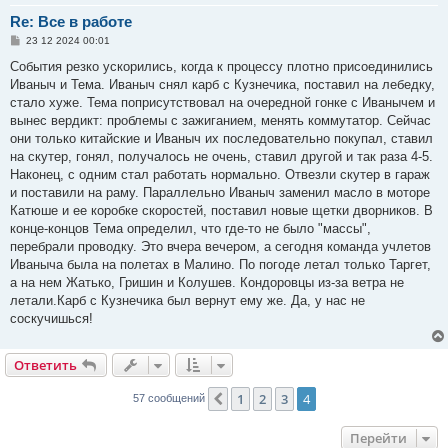
Re: Все в работе
С
23 12 2024 00:01
о
о
События резко ускорились, когда к процессу плотно присоединились
б
Иваныч и Тема. Иваныч снял карб с Кузнечика, поставил на лебедку,
щ
е
стало хуже. Тема поприсутствовал на очередной гонке с Иванычем и
н
вынес вердикт: проблемы с зажиганием, менять коммутатор. Сейчас
и
е
они только китайские и Иваныч их последовательно покупал, ставил
на скутер, гонял, получалось не очень, ставил другой и так раза 4-5.
Наконец, с одним стал работать нормально. Отвезли скутер в гараж
и поставили на раму. Параллельно Иваныч заменил масло в моторе
Катюше и ее коробке скоростей, поставил новые щетки дворников. В
конце-концов Тема определил, что где-то не было "массы",
перебрали проводку. Это вчера вечером, а сегодня команда учлетов
Иваныча была на полетах в Малино. По погоде летал только Таргет,
а на нем Жатько, Гришин и Колушев. Кондоровцы из-за ветра не
летали.Карб с Кузнечика был вернут ему же. Да, у нас не
соскучишься!
Ответить
1
2
3
4
Пред.
57 сообщений
Перейти