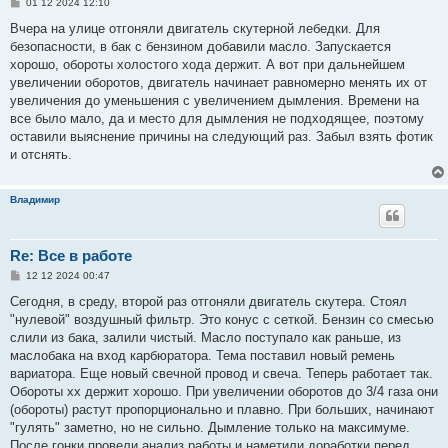
С
01 12 2024 12:10
о
о
Вчера на улице отгоняли двигатель скутерной лебедки. Для
б
безопасности, в бак с бензином добавили масло. Запускается
щ
е
хорошо, обороты холостого хода держит. А вот при дальнейшем
н
увеличении оборотов, двигатель начинает равномерно менять их от
и
е
увеличения до уменьшения с увеличением дымления. Времени на
все было мало, да и место для дымления не подходящее, поэтому
оставили выяснение причины на следующий раз. Забыл взять фотик
и отснять.
Владимир
Re: Все в работе
С
12 12 2024 00:47
о
о
Сегодня, в среду, второй раз отгоняли двигатель скутера. Стоял
б
"нулевой" воздушный фильтр. Это конус с сеткой. Бензин со смесью
щ
е
слили из бака, залили чистый. Масло поступало как раньше, из
н
маслобака на вход карбюратора. Тема поставил новый ремень
и
е
вариатора. Еще новый свечной провод и свеча. Теперь работает так.
Обороты хх держит хорошо. При увеличении оборотов до 3/4 газа они
(обороты) растут пропорционально и плавно. При больших, начинают
"гулять" заметно, но не сильно. Дымление только на максимуме.
После гонки провели анализ работы и наметили доработки перед