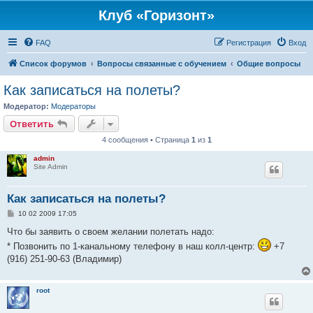
Клуб «Горизонт»
FAQ
Регистрация
Вход
Список форумов
Вопросы связанные с обучением
Общие вопросы
Как записаться на полеты?
Модератор:
Модераторы
Ответить
4 сообщения • Страница
1
из
1
admin
Site Admin
Как записаться на полеты?
С
10 02 2009 17:05
о
о
Что бы заявить о своем желании полетать надо:
б
* Позвонить по 1-канальному телефону в наш колл-центр:
+7
щ
е
(916) 251-90-63 (Владимир)
н
и
е
root