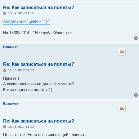
Re: Как записаться на полеты?
С
15 09 2014 14:55
о
о
Актуальный "ценник" тут
б
щ
е
На 15/09/2014 - 1500 рублей/занятие.
н
и
е
Romanich
Re: Как записаться на полеты?
С
14 06 2017 09:57
о
о
Привет )
б
А какие расценки на данный момент?
щ
е
Какие планы на полёты? )
н
и
е
Владимир
Re: Как записаться на полеты?
С
14 06 2017 14:22
о
о
Цены те же. Если вы начинающий - звоните.
б