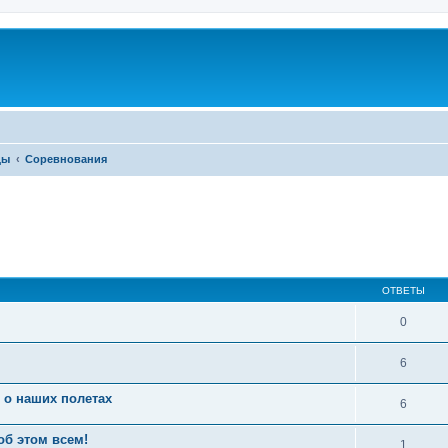
ды
Соревнования
ОТВЕТЫ
0
6
 о наших полетах
6
об этом всем!
1