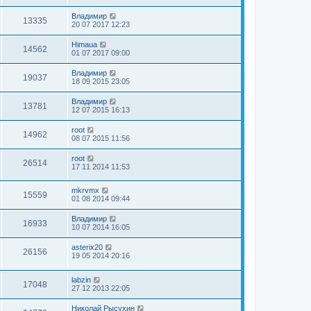
Владимир
13335
20 07 2017 12:23
Himaua
14562
01 07 2017 09:00
Владимир
19037
18 09 2015 23:05
Владимир
13781
12 07 2015 16:13
root
14962
08 07 2015 11:56
root
26514
17 11 2014 11:53
mkrvmx
15559
01 08 2014 09:44
Владимир
16933
10 07 2014 16:05
asterix20
26156
19 05 2014 20:16
labzin
17048
27 12 2013 22:05
Николай Рысухин