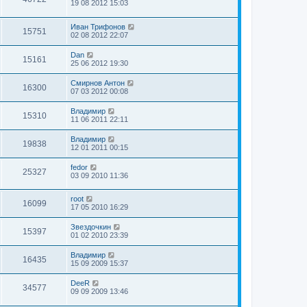
19 08 2012 15:03
Иван Трифонов
15751
02 08 2012 22:07
Dan
15161
25 06 2012 19:30
Смирнов Антон
16300
07 03 2012 00:08
Владимир
15310
11 06 2011 22:11
Владимир
19838
12 01 2011 00:15
fedor
25327
03 09 2010 11:36
root
16099
17 05 2010 16:29
Звездочкин
15397
01 02 2010 23:39
Владимир
16435
15 09 2009 15:37
DeeR
34577
09 09 2009 13:46