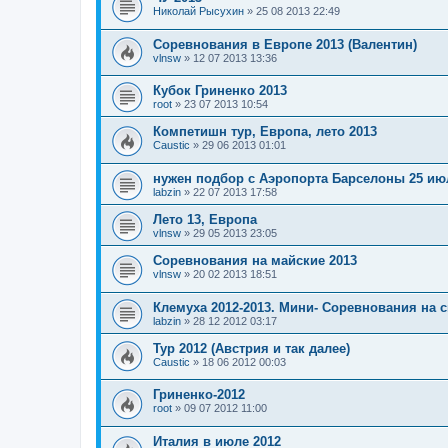
Николай Рысухин
»
25 08 2013 22:49
Соревнования в Европе 2013 (Валентин)
vlnsw
»
12 07 2013 13:36
Кубок Гриненко 2013
root
»
23 07 2013 10:54
Компетишн тур, Европа, лето 2013
Caustic
»
29 06 2013 01:01
нужен подбор с Аэропорта Барселоны 25 ию
labzin
»
22 07 2013 17:58
Лето 13, Европа
vlnsw
»
29 05 2013 23:05
Соревнования на майские 2013
vlnsw
»
20 02 2013 18:51
Клемуха 2012-2013. Мини- Соревнования на с
labzin
»
28 12 2012 03:17
Тур 2012 (Австрия и так далее)
Caustic
»
18 06 2012 00:03
Гриненко-2012
root
»
09 07 2012 11:00
Италия в июле 2012