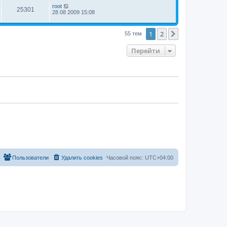
root
25301
28 08 2009 15:08
1
2
След.
55 тем
Перейти
Пользователи
Удалить cookies
Часовой пояс:
UTC+04:00