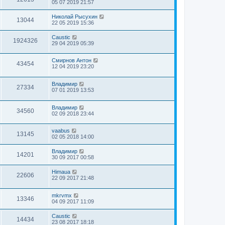
05 07 2019 21:57
Николай Рысухин
13044
22 05 2019 15:36
Caustic
1924326
29 04 2019 05:39
Смирнов Антон
43454
12 04 2019 23:20
Владимир
27334
07 01 2019 13:53
Владимир
34560
02 09 2018 23:44
vaabus
13145
02 05 2018 14:00
Владимир
14201
30 09 2017 00:58
Himaua
22606
22 09 2017 21:48
mkrvmx
13346
04 09 2017 11:09
Caustic
14434
23 08 2017 18:18