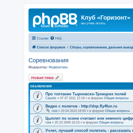
Клуб «Горизонт»
мы учим летать
Ссылки
FAQ
Список форумов
Сборы, соревнования, дальние выез
Соревнования
Модератор:
Модераторы
Новая тема
ОБЪЯВЛЕНИЯ
Про топтание Тырновско-Троицких полей
Caustic
»
07 07 2011 12:18
» в форуме
Общие вопросы
Видео с полетов - http://dsp.fly4fun.ru
root
»
23 04 2010 18:50
» в форуме
Общие вопросы
Цыплят по осени считают или немного цифр
root
»
25 10 2009 16:23
» в форуме
Общие вопросы
Учлет, лучший способ полетать - рассказать 