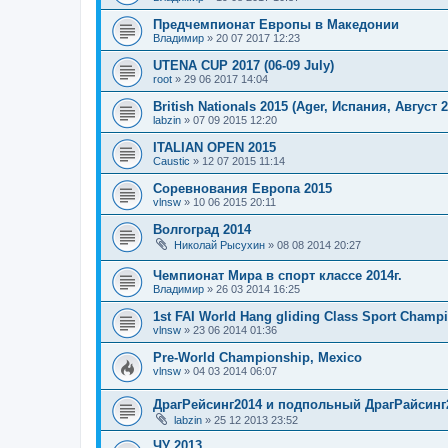
Предчемпионат Европы в Македонии
Владимир
»
20 07 2017 12:23
UTENA CUP 2017 (06-09 July)
root
»
29 06 2017 14:04
British Nationals 2015 (Ager, Испания, Август 2
labzin
»
07 09 2015 12:20
ITALIAN OPEN 2015
Caustic
»
12 07 2015 11:14
Соревнования Европа 2015
vlnsw
»
10 06 2015 20:11
Волгоград 2014
Николай Рысухин
»
08 08 2014 20:27
Чемпионат Мира в спорт классе 2014г.
Владимир
»
26 03 2014 16:25
1st FAI World Hang gliding Class Sport Champ
vlnsw
»
23 06 2014 01:36
Pre-World Championship, Mexico
vlnsw
»
04 03 2014 06:07
ДрагРейсинг2014 и подпольный ДрагРайсинг2
labzin
»
25 12 2013 23:52
ЧУ 2013