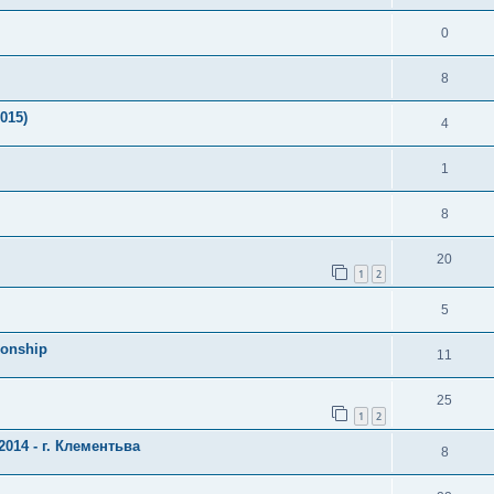
0
8
015)
4
1
8
20
1
2
5
ionship
11
25
1
2
014 - г. Клементьва
8