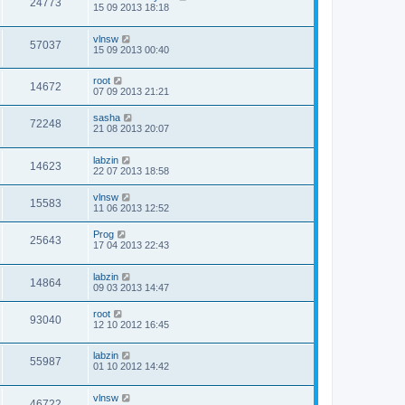
24773
15 09 2013 18:18
vlnsw
57037
15 09 2013 00:40
root
14672
07 09 2013 21:21
sasha
72248
21 08 2013 20:07
labzin
14623
22 07 2013 18:58
vlnsw
15583
11 06 2013 12:52
Prog
25643
17 04 2013 22:43
labzin
14864
09 03 2013 14:47
root
93040
12 10 2012 16:45
labzin
55987
01 10 2012 14:42
vlnsw
46722