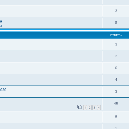
3
а
5
сы
ОТВЕТЫ
3
2
0
4
2020
3
48
1
2
3
4
5
1