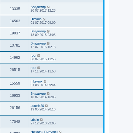
Владимир
13335
20 07 2017 12:23
Himaua
14563
01 07 2017 09:00
Владимир
19037
18 09 2015 23:05
Владимир
13781
12 07 2015 16:13
root
14962
08 07 2015 11:56
root
26515
17 11 2014 11:53
mkrvmx
15559
01 08 2014 09:44
Владимир
16933
10 07 2014 16:05
asterix20
26156
19 05 2014 20:16
labzin
17048
27 12 2013 22:05
Николай Рысухин