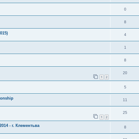
0
8
015)
4
1
8
20
1
2
5
ionship
11
25
1
2
014 - г. Клементьва
8