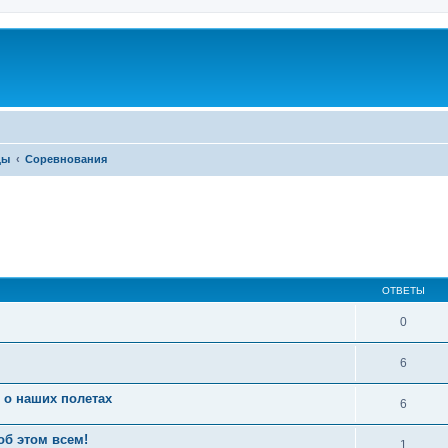
ды
Соревнования
ОТВЕТЫ
0
6
 о наших полетах
6
об этом всем!
1