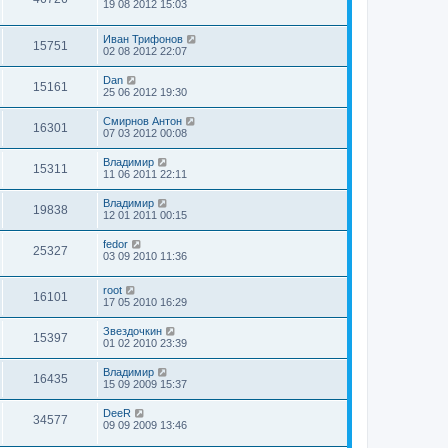
19 08 2012 15:03
Иван Трифонов
15751
02 08 2012 22:07
Dan
15161
25 06 2012 19:30
Смирнов Антон
16301
07 03 2012 00:08
Владимир
15311
11 06 2011 22:11
Владимир
19838
12 01 2011 00:15
fedor
25327
03 09 2010 11:36
root
16101
17 05 2010 16:29
Звездочкин
15397
01 02 2010 23:39
Владимир
16435
15 09 2009 15:37
DeeR
34577
09 09 2009 13:46