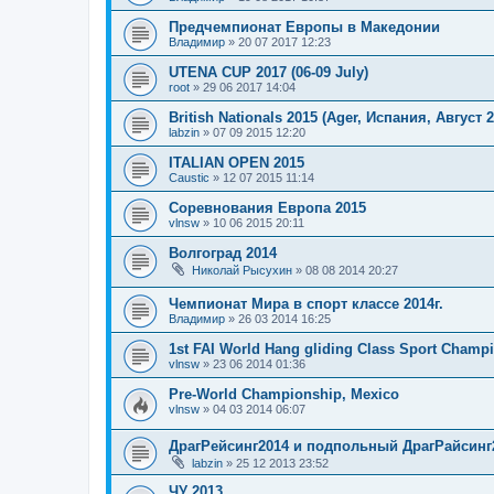
Предчемпионат Европы в Македонии
Владимир
»
20 07 2017 12:23
UTENA CUP 2017 (06-09 July)
root
»
29 06 2017 14:04
British Nationals 2015 (Ager, Испания, Август 2
labzin
»
07 09 2015 12:20
ITALIAN OPEN 2015
Caustic
»
12 07 2015 11:14
Соревнования Европа 2015
vlnsw
»
10 06 2015 20:11
Волгоград 2014
Николай Рысухин
»
08 08 2014 20:27
Чемпионат Мира в спорт классе 2014г.
Владимир
»
26 03 2014 16:25
1st FAI World Hang gliding Class Sport Champ
vlnsw
»
23 06 2014 01:36
Pre-World Championship, Mexico
vlnsw
»
04 03 2014 06:07
ДрагРейсинг2014 и подпольный ДрагРайсинг2
labzin
»
25 12 2013 23:52
ЧУ 2013