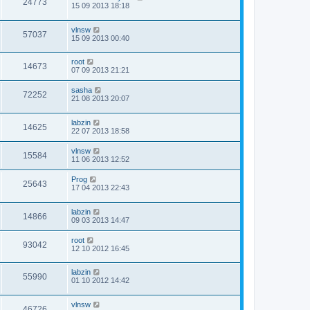
24773
15 09 2013 18:18
vlnsw
57037
15 09 2013 00:40
root
14673
07 09 2013 21:21
sasha
72252
21 08 2013 20:07
labzin
14625
22 07 2013 18:58
vlnsw
15584
11 06 2013 12:52
Prog
25643
17 04 2013 22:43
labzin
14866
09 03 2013 14:47
root
93042
12 10 2012 16:45
labzin
55990
01 10 2012 14:42
vlnsw
46726