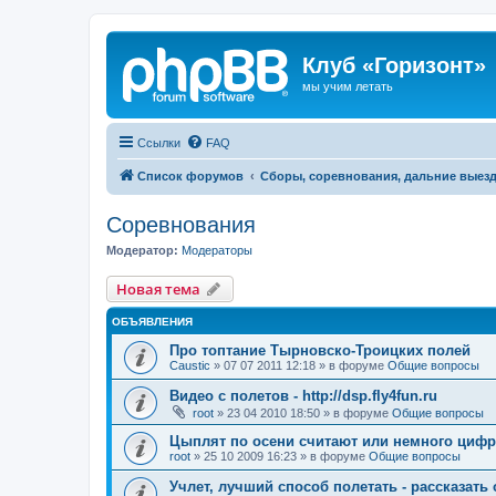
Клуб «Горизонт»
мы учим летать
Ссылки
FAQ
Список форумов
Сборы, соревнования, дальние выез
Соревнования
Модератор:
Модераторы
Новая тема
ОБЪЯВЛЕНИЯ
Про топтание Тырновско-Троицких полей
Caustic
»
07 07 2011 12:18
» в форуме
Общие вопросы
Видео с полетов - http://dsp.fly4fun.ru
root
»
23 04 2010 18:50
» в форуме
Общие вопросы
Цыплят по осени считают или немного цифр
root
»
25 10 2009 16:23
» в форуме
Общие вопросы
Учлет, лучший способ полетать - рассказать 