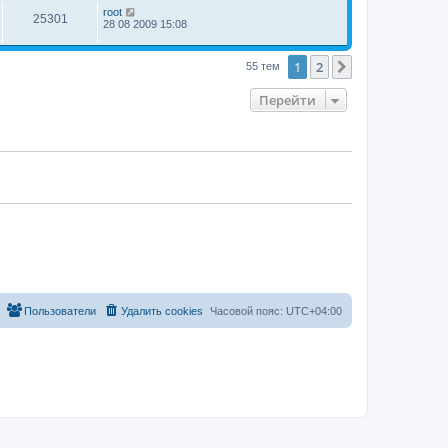
root
25301
28 08 2009 15:08
1
2
След.
55 тем
Перейти
Пользователи
Удалить cookies
Часовой пояс:
UTC+04:00