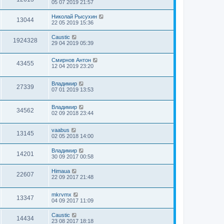
05 07 2019 21:57
Николай Рысухин
13044
22 05 2019 15:36
Caustic
1924328
29 04 2019 05:39
Смирнов Антон
43455
12 04 2019 23:20
Владимир
27339
07 01 2019 13:53
Владимир
34562
02 09 2018 23:44
vaabus
13145
02 05 2018 14:00
Владимир
14201
30 09 2017 00:58
Himaua
22607
22 09 2017 21:48
mkrvmx
13347
04 09 2017 11:09
Caustic
14434
23 08 2017 18:18