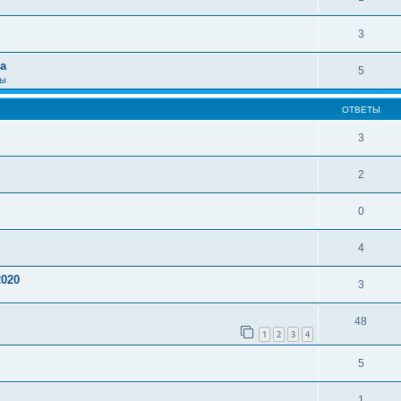
3
а
5
сы
ОТВЕТЫ
3
2
0
4
2020
3
48
1
2
3
4
5
1