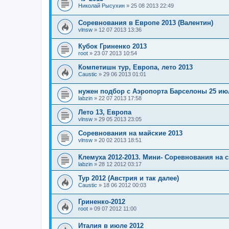
Николай Рысухин
»
25 08 2013 22:49
Соревнования в Европе 2013 (Валентин)
vlnsw
»
12 07 2013 13:36
Кубок Гриненко 2013
root
»
23 07 2013 10:54
Компетишн тур, Европа, лето 2013
Caustic
»
29 06 2013 01:01
нужен подбор с Аэропорта Барселоны 25 ию
labzin
»
22 07 2013 17:58
Лето 13, Европа
vlnsw
»
29 05 2013 23:05
Соревнования на майские 2013
vlnsw
»
20 02 2013 18:51
Клемуха 2012-2013. Мини- Соревнования на с
labzin
»
28 12 2012 03:17
Тур 2012 (Австрия и так далее)
Caustic
»
18 06 2012 00:03
Гриненко-2012
root
»
09 07 2012 11:00
Италия в июле 2012