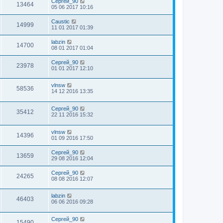
Сергей_90
13464
05 06 2017 10:16
Caustic
14999
11 01 2017 01:39
labzin
14700
08 01 2017 01:04
Сергей_90
23978
01 01 2017 12:10
vlnsw
58536
14 12 2016 13:35
Сергей_90
35412
22 11 2016 15:32
vlnsw
14396
01 09 2016 17:50
Сергей_90
13659
29 08 2016 12:04
Сергей_90
24265
08 08 2016 12:07
labzin
46403
06 06 2016 09:28
Сергей_90
15490