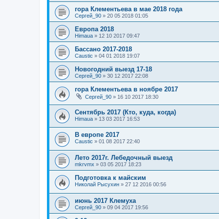
гора Клементьева в мае 2018 года
Сергей_90
»
20 05 2018 01:05
Европа 2018
Himaua
»
12 10 2017 09:47
Бассано 2017-2018
Caustic
»
04 01 2018 19:07
Новогодний выезд 17-18
Сергей_90
»
30 12 2017 22:08
гора Клементьева в ноябре 2017
Сергей_90
»
16 10 2017 18:30
Сентябрь 2017 (Кто, куда, когда)
Himaua
»
13 03 2017 16:53
В европе 2017
Caustic
»
01 08 2017 22:40
Лето 2017г. Лебедочный выезд
mkrvmx
»
03 05 2017 18:23
Подготовка к майским
Николай Рысухин
»
27 12 2016 00:56
июнь 2017 Клемуха
Сергей_90
»
09 04 2017 19:56