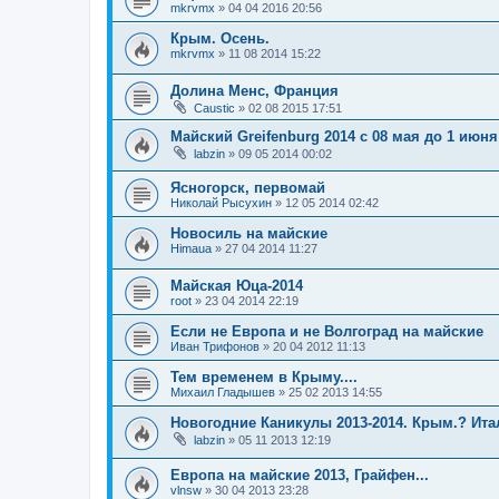
mkrvmx
»
04 04 2016 20:56
Крым. Осень.
mkrvmx
»
11 08 2014 15:22
Долина Менс, Франция
Caustic
»
02 08 2015 17:51
Майский Greifenburg 2014 с 08 мая до 1 июня
labzin
»
09 05 2014 00:02
Ясногорск, первомай
Николай Рысухин
»
12 05 2014 02:42
Новосиль на майские
Himaua
»
27 04 2014 11:27
Майская Юца-2014
root
»
23 04 2014 22:19
Если не Европа и не Волгоград на майские
Иван Трифонов
»
20 04 2012 11:13
Тем временем в Крыму....
Михаил Гладышев
»
25 02 2013 14:55
Новогодние Каникулы 2013-2014. Крым.? Ита
labzin
»
05 11 2013 12:19
Европа на майские 2013, Грайфен...
vlnsw
»
30 04 2013 23:28