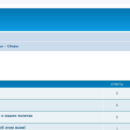
ды
Сборы
ОТВЕТЫ
0
6
 о наших полетах
6
об этом всем!
1