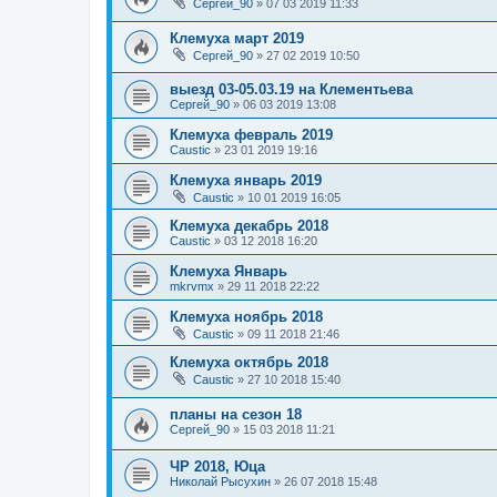
Сергей_90
»
07 03 2019 11:33
Клемуха март 2019
Сергей_90
»
27 02 2019 10:50
выезд 03-05.03.19 на Клементьева
Сергей_90
»
06 03 2019 13:08
Клемуха февраль 2019
Caustic
»
23 01 2019 19:16
Клемуха январь 2019
Caustic
»
10 01 2019 16:05
Клемуха декабрь 2018
Caustic
»
03 12 2018 16:20
Клемуха Январь
mkrvmx
»
29 11 2018 22:22
Клемуха ноябрь 2018
Caustic
»
09 11 2018 21:46
Клемуха октябрь 2018
Caustic
»
27 10 2018 15:40
планы на сезон 18
Сергей_90
»
15 03 2018 11:21
ЧР 2018, Юца
Николай Рысухин
»
26 07 2018 15:48