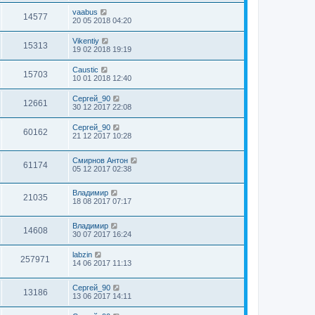
vaabus
14577
20 05 2018 04:20
Vikentiy
15313
19 02 2018 19:19
Caustic
15703
10 01 2018 12:40
Сергей_90
12661
30 12 2017 22:08
Сергей_90
60162
21 12 2017 10:28
Смирнов Антон
61174
05 12 2017 02:38
Владимир
21035
18 08 2017 07:17
Владимир
14608
30 07 2017 16:24
labzin
257971
14 06 2017 11:13
Сергей_90
13186
13 06 2017 14:11