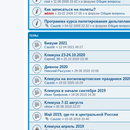
root
»
11 06 2009 15:42
» в форуме
Общие вопросы
Как записаться на полеты?
admin
»
10 02 2009 17:05
» в форуме
Общие вопросы
Программа курса пилотирования дельтаплан
Caustic
»
04 02 2009 22:32
» в форуме
Общие вопро
ТЕМЫ
Бивуак 2021
Caustic
»
12 04 2021 00:27
Клемуха 23-24.10.2020
Сергей_90
»
25 10 2020 23:38
Дивное 2020
Николай Рысухин
»
28 08 2020 10:08
Клемуха на восмомартовские праздники 202
Caustic
»
19 02 2020 16:29
Клемуха в начале сентября 2019
Иван Трифонов
»
18 09 2019 14:36
Клемуха 7-11 августа
vlnsw
»
05 08 2019 22:07
Май 2019, где-то в центральной России
Caustic
»
03 05 2019 20:46
Клемуха апрель 2019