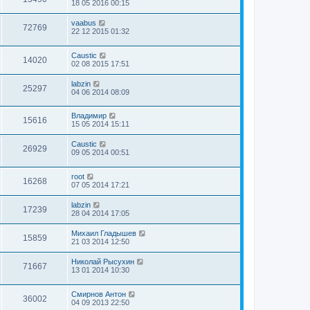
18 05 2016 00:15
vaabus
72769
22 12 2015 01:32
Caustic
14020
02 08 2015 17:51
labzin
25297
04 06 2014 08:09
Владимир
15616
15 05 2014 15:11
Caustic
26929
09 05 2014 00:51
root
16268
07 05 2014 17:21
labzin
17239
28 04 2014 17:05
Михаил Гладышев
15859
21 03 2014 12:50
Николай Рысухин
71667
13 01 2014 10:30
Смирнов Антон
36002
04 09 2013 22:50