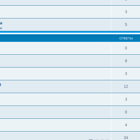
3
а
5
сы
ОТВЕТЫ
0
8
3
0
12
3
0
4
34