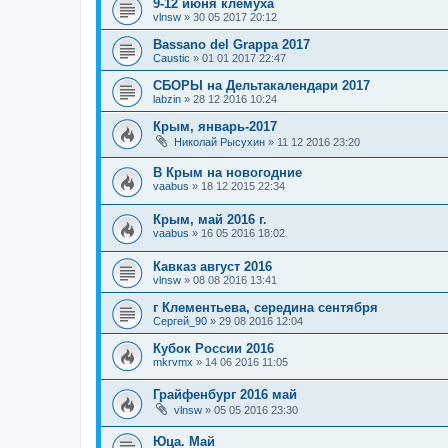
9-12 июня клемуха
vlnsw
»
30 05 2017 20:12
Bassano del Grappa 2017
Caustic
»
01 01 2017 22:47
СБОРЫ на Дельтакалендари 2017
labzin
»
28 12 2016 10:24
Крым, январь-2017
Николай Рысухин
»
11 12 2016 23:20
В Крым на новогодние
vaabus
»
18 12 2015 22:34
Крым, май 2016 г.
vaabus
»
16 05 2016 18:02
Кавказ август 2016
vlnsw
»
08 08 2016 13:41
г Клементьева, середина сентября
Сергей_90
»
29 08 2016 12:04
Кубок России 2016
mkrvmx
»
14 06 2016 11:05
Грайфенбург 2016 май
vlnsw
»
05 05 2016 23:30
Юца. Май