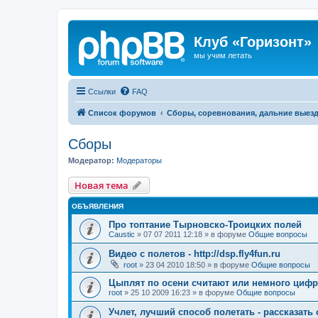
Клуб «Горизонт»
мы учим летать
Ссылки
FAQ
Список форумов
Сборы, соревнования, дальние выез
Сборы
Модератор:
Модераторы
Новая тема
ОБЪЯВЛЕНИЯ
Про топтание Тырновско-Троицких полей
Caustic
»
07 07 2011 12:18
» в форуме
Общие вопросы
Видео с полетов - http://dsp.fly4fun.ru
root
»
23 04 2010 18:50
» в форуме
Общие вопросы
Цыплят по осени считают или немного цифр
root
»
25 10 2009 16:23
» в форуме
Общие вопросы
Учлет, лучший способ полетать - рассказать 