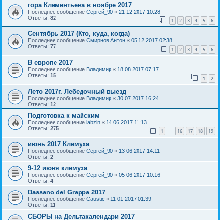
гора Клементьева в ноябре 2017
Последнее сообщение
Сергей_90
«
21 12 2017 10:28
Ответы:
82
1
2
3
4
5
6
Сентябрь 2017 (Кто, куда, когда)
Последнее сообщение
Смирнов Антон
«
05 12 2017 02:38
Ответы:
77
1
2
3
4
5
6
В европе 2017
Последнее сообщение
Владимир
«
18 08 2017 07:17
Ответы:
15
1
2
Лето 2017г. Лебедочный выезд
Последнее сообщение
Владимир
«
30 07 2017 16:24
Ответы:
12
Подготовка к майским
Последнее сообщение
labzin
«
14 06 2017 11:13
Ответы:
275
1
16
17
18
19
…
июнь 2017 Клемуха
Последнее сообщение
Сергей_90
«
13 06 2017 14:11
Ответы:
2
9-12 июня клемуха
Последнее сообщение
Сергей_90
«
05 06 2017 10:16
Ответы:
4
Bassano del Grappa 2017
Последнее сообщение
Caustic
«
11 01 2017 01:39
Ответы:
11
СБОРЫ на Дельтакалендари 2017