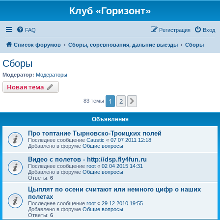
Клуб «Горизонт»
FAQ
Регистрация
Вход
Список форумов
Сборы, соревнования, дальние выезды
Сборы
Сборы
Модератор:
Модераторы
Новая тема
1
2
След.
83 темы
Объявления
Про топтание Тырновско-Троицких полей
Последнее сообщение
Caustic
«
07 07 2011 12:18
Добавлено в форуме
Общие вопросы
Видео с полетов - http://dsp.fly4fun.ru
Последнее сообщение
root
«
02 04 2015 14:31
Добавлено в форуме
Общие вопросы
Ответы:
6
Цыплят по осени считают или немного цифр о наших
полетах
Последнее сообщение
root
«
29 12 2010 19:55
Добавлено в форуме
Общие вопросы
Ответы:
6