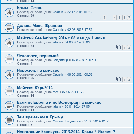
Ответы:
13
Крым. Осень.
Последнее сообщение
vaabus
«
22 12 2015 01:32
Ответы:
99
1
4
5
6
7
…
Долина Менс, Франция
Последнее сообщение
Caustic
«
02 08 2015 17:51
Майский Greifenburg 2014 с 08 мая до 1 июня
Последнее сообщение
labzin
«
04 06 2014 08:09
Ответы:
24
1
2
Ясногорск, первомай
Последнее сообщение
Владимир
«
15 05 2014 15:11
Ответы:
4
Новосиль на майские
Последнее сообщение
Caustic
«
09 05 2014 00:51
Ответы:
26
1
2
Майская Юца-2014
Последнее сообщение
root
«
07 05 2014 17:21
Ответы:
14
Если не Европа и не Волгоград на майские
Последнее сообщение
labzin
«
28 04 2014 17:05
Ответы:
13
Тем временем в Крыму....
Последнее сообщение
Михаил Гладышев
«
21 03 2014 12:50
Ответы:
3
Новогодние Каникулы 2013-2014. Крым.? Италия.?