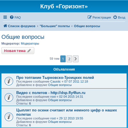
Клуб «Горизонт»
FAQ
Регистрация
Вход
Список форумов
"Большие" полеты
Общие вопросы
Общие вопросы
Модератор:
Модераторы
Новая тема
1
2
След.
59 тем
Объявления
Про топтание Тырновско-Троицких полей
Последнее сообщение
Caustic
«
07 07 2011 12:18
Добавлено в форуме
Общие вопросы
Видео с полетов - http://dsp.fly4fun.ru
Последнее сообщение
root
«
02 04 2015 14:31
Добавлено в форуме
Общие вопросы
Ответы:
6
Цыплят по осени считают или немного цифр о наших
полетах
Последнее сообщение
root
«
29 12 2010 19:55
Добавлено в форуме
Общие вопросы
Ответы:
6