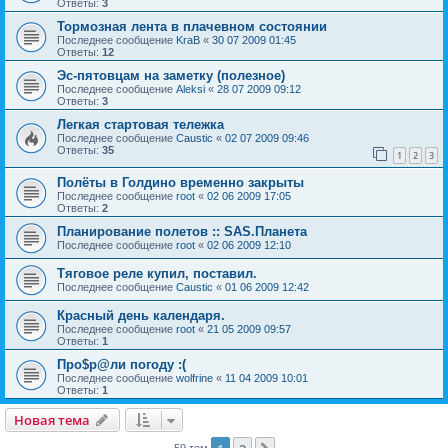
Ответы:
3
Тормозная лента в плачевном состоянии
Последнее сообщение
KraB
«
30 07 2009 01:45
Ответы:
12
Эс-пятовцам на заметку (полезное)
Последнее сообщение
Aleksi
«
28 07 2009 09:12
Ответы:
3
Легкая стартовая тележка
Последнее сообщение
Caustic
«
02 07 2009 09:46
Ответы:
35
1
2
3
Полёты в Голдино временно закрыты
Последнее сообщение
root
«
02 06 2009 17:05
Ответы:
2
Планирование полетов :: SAS.Планета
Последнее сообщение
root
«
02 06 2009 12:10
Тяговое реле купил, поставил.
Последнее сообщение
Caustic
«
01 06 2009 12:42
Красный день календаря.
Последнее сообщение
root
«
21 05 2009 09:57
Ответы:
1
Про$р@ли погоду :(
Последнее сообщение
wolfrine
«
11 04 2009 10:01
Ответы:
1
Новая тема