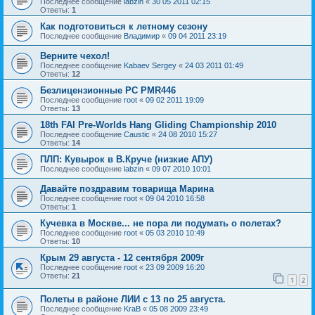
Последнее сообщение
labzin
«
30 05 2011 02:15
Ответы:
1
Как подготовиться к летному сезону
Последнее сообщение
Владимир
«
09 04 2011 23:19
Верните чехол!
Последнее сообщение
Kabaev Sergey
«
24 03 2011 01:49
Ответы:
12
Безлицензионные РС PMR446
Последнее сообщение
root
«
09 02 2011 19:09
Ответы:
13
18th FAI Pre-Worlds Hang Gliding Championship 2010
Последнее сообщение
Caustic
«
24 08 2010 15:27
Ответы:
14
ПЛП: Кувырок в В.Круче (низкие АПУ)
Последнее сообщение
labzin
«
09 07 2010 10:01
Давайте поздравим товарища Марина
Последнее сообщение
root
«
09 04 2010 16:58
Ответы:
1
Кучевка в Москве... не пора ли подумать о полетах?
Последнее сообщение
root
«
05 03 2010 10:49
Ответы:
10
Крым 29 августа - 12 сентября 2009г
Последнее сообщение
root
«
23 09 2009 16:20
Ответы:
21
1
2
Полеты в районе ЛИИ с 13 по 25 августа.
Последнее сообщение
KraB
«
05 08 2009 23:49