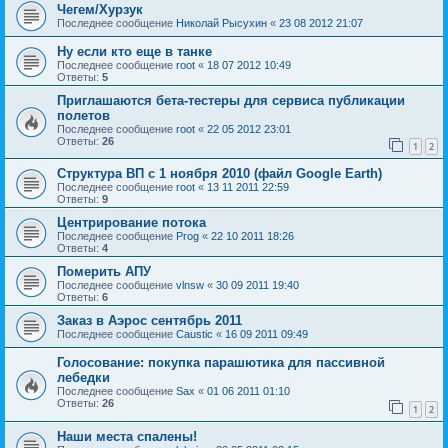
Чегем/Хурзук
Последнее сообщение
Николай Рысухин
«
23 08 2012 21:07
Ну если кто еще в танке
Последнее сообщение
root
«
18 07 2012 10:49
Ответы:
5
Приглашаются бета-тестеры для сервиса публикации
полетов
Последнее сообщение
root
«
22 05 2012 23:01
Ответы:
26
1
2
Структура ВП с 1 ноября 2010 (файл Google Earth)
Последнее сообщение
root
«
13 11 2011 22:59
Ответы:
9
Центрирование потока
Последнее сообщение
Prog
«
22 10 2011 18:26
Ответы:
4
Померить АПУ
Последнее сообщение
vlnsw
«
30 09 2011 19:40
Ответы:
6
Заказ в Аэрос сентябрь 2011
Последнее сообщение
Caustic
«
16 09 2011 09:49
Голосование: покупка парашютика для пассивной
лебедки
Последнее сообщение
Sax
«
01 06 2011 01:10
Ответы:
26
1
2
Наши места спалены!