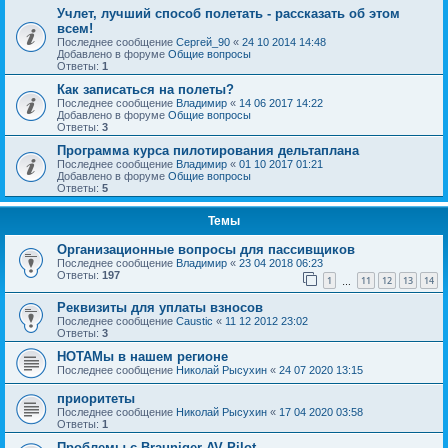
Учлет, лучший способ полетать - рассказать об этом
всем!
Последнее сообщение
Сергей_90
«
24 10 2014 14:48
Добавлено в форуме
Общие вопросы
Ответы:
1
Как записаться на полеты?
Последнее сообщение
Владимир
«
14 06 2017 14:22
Добавлено в форуме
Общие вопросы
Ответы:
3
Программа курса пилотирования дельтаплана
Последнее сообщение
Владимир
«
01 10 2017 01:21
Добавлено в форуме
Общие вопросы
Ответы:
5
Темы
Организационные вопросы для пассивщиков
Последнее сообщение
Владимир
«
23 04 2018 06:23
Ответы:
197
1
11
12
13
14
…
Реквизиты для уплаты взносов
Последнее сообщение
Caustic
«
11 12 2012 23:02
Ответы:
3
НОТАМы в нашем регионе
Последнее сообщение
Николай Рысухин
«
24 07 2020 13:15
приоритеты
Последнее сообщение
Николай Рысухин
«
17 04 2020 03:58
Ответы:
1
Проблемы с Brauniger AV Pilot