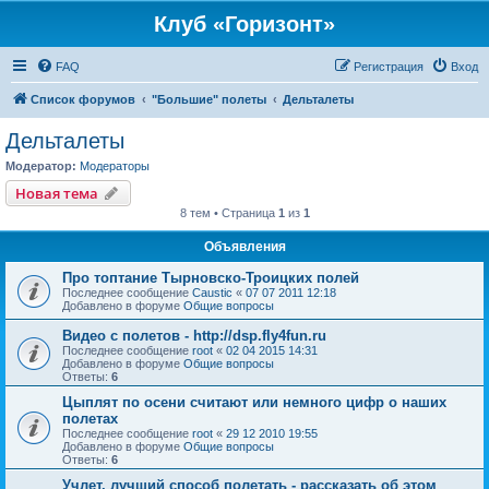
Клуб «Горизонт»
FAQ
Регистрация
Вход
Список форумов
"Большие" полеты
Дельталеты
Дельталеты
Модератор:
Модераторы
Новая тема
8 тем • Страница
1
из
1
Объявления
Про топтание Тырновско-Троицких полей
Последнее сообщение
Caustic
«
07 07 2011 12:18
Добавлено в форуме
Общие вопросы
Видео с полетов - http://dsp.fly4fun.ru
Последнее сообщение
root
«
02 04 2015 14:31
Добавлено в форуме
Общие вопросы
Ответы:
6
Цыплят по осени считают или немного цифр о наших
полетах
Последнее сообщение
root
«
29 12 2010 19:55
Добавлено в форуме
Общие вопросы
Ответы:
6
Учлет, лучший способ полетать - рассказать об этом