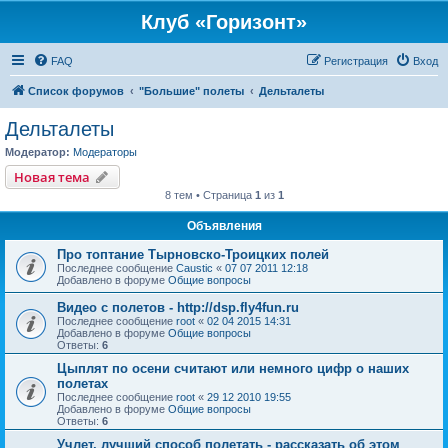
Клуб «Горизонт»
FAQ
Регистрация
Вход
Список форумов
"Большие" полеты
Дельталеты
Дельталеты
Модератор:
Модераторы
Новая тема
8 тем • Страница
1
из
1
Объявления
Про топтание Тырновско-Троицких полей
Последнее сообщение
Caustic
«
07 07 2011 12:18
Добавлено в форуме
Общие вопросы
Видео с полетов - http://dsp.fly4fun.ru
Последнее сообщение
root
«
02 04 2015 14:31
Добавлено в форуме
Общие вопросы
Ответы:
6
Цыплят по осени считают или немного цифр о наших
полетах
Последнее сообщение
root
«
29 12 2010 19:55
Добавлено в форуме
Общие вопросы
Ответы:
6
Учлет, лучший способ полетать - рассказать об этом