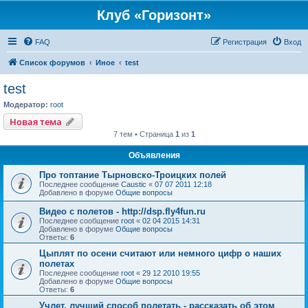
Клуб «Горизонт»
FAQ
Регистрация
Вход
Список форумов
Иное
test
test
Модератор:
root
Новая тема
7 тем • Страница
1
из
1
Объявления
Про топтание Тырновско-Троицких полей
Последнее сообщение
Caustic
«
07 07 2011 12:18
Добавлено в форуме
Общие вопросы
Видео с полетов - http://dsp.fly4fun.ru
Последнее сообщение
root
«
02 04 2015 14:31
Добавлено в форуме
Общие вопросы
Ответы:
6
Цыплят по осени считают или немного цифр о наших
полетах
Последнее сообщение
root
«
29 12 2010 19:55
Добавлено в форуме
Общие вопросы
Ответы:
6
Учлет, лучший способ полетать - рассказать об этом