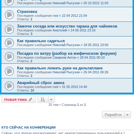
Последнее сообщение
Николай Рысухин
«
20 10 2012 11:03
Страховка
Последнее сообщение
root
«
22 04 2012 21:54
Ответы:
2
Замочи соседа или искусство тарана для чайников
Последнее сообщение
Анатолий
«
14 06 2011 23:16
Ответы:
3
Как правильно садиться
Последнее сообщение
Николай Рысухин
«
18 05 2011 23:50
Посадка по ветру (разбор на мифическом форуме)
Последнее сообщение
Смирнов Антон
«
28 04 2011 00:10
Ответы:
2
Как правильно ломать руки на дельтаплане
Последнее сообщение
Николай Рысухин
«
26 04 2011 00:26
Ответы:
2
Аварийный сброс замка
Последнее сообщение
root
«
31 05 2010 14:40
Ответы:
10
Новая тема
20 тем • Страница
1
из
1
Перейти
КТО СЕЙЧАС НА КОНФЕРЕНЦИИ
Сейчас этот форум просматривают: нет зарегистрированных пользователей и 1