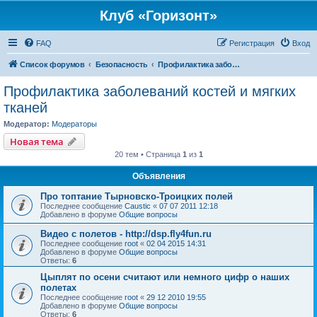
Клуб «Горизонт»
FAQ
Регистрация
Вход
Список форумов
Безопасность
Профилактика заболеваний костей и мягких тканей
Профилактика заболеваний костей и мягких
тканей
Модератор:
Модераторы
Новая тема
20 тем • Страница
1
из
1
Объявления
Про топтание Тырновско-Троицких полей
Последнее сообщение
Caustic
«
07 07 2011 12:18
Добавлено в форуме
Общие вопросы
Видео с полетов - http://dsp.fly4fun.ru
Последнее сообщение
root
«
02 04 2015 14:31
Добавлено в форуме
Общие вопросы
Ответы:
6
Цыплят по осени считают или немного цифр о наших
полетах
Последнее сообщение
root
«
29 12 2010 19:55
Добавлено в форуме
Общие вопросы
Ответы:
6