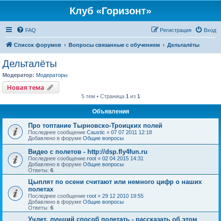
Клуб «Горизонт»
FAQ
Регистрация
Вход
Список форумов
Вопросы связанные с обучением
Дельталёты
Дельталёты
Модератор:
Модераторы
Новая тема
5 тем • Страница
1
из
1
Объявления
Про топтание Тырновско-Троицких полей
Последнее сообщение
Caustic
«
07 07 2011 12:18
Добавлено в форуме
Общие вопросы
Видео с полетов - http://dsp.fly4fun.ru
Последнее сообщение
root
«
02 04 2015 14:31
Добавлено в форуме
Общие вопросы
Ответы:
6
Цыплят по осени считают или немного цифр о наших
полетах
Последнее сообщение
root
«
29 12 2010 19:55
Добавлено в форуме
Общие вопросы
Ответы:
6
Учлет, лучший способ полетать - рассказать об этом