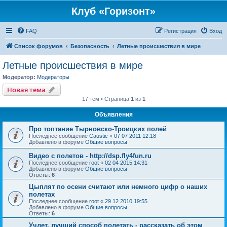
Клуб «Горизонт»
FAQ
Регистрация
Вход
Список форумов
Безопасность
Летные происшествия в мире
Летные происшествия в мире
Модератор:
Модераторы
Новая тема
17 тем • Страница
1
из
1
Объявления
Про топтание Тырновско-Троицких полей
Последнее сообщение
Caustic
«
07 07 2011 12:18
Добавлено в форуме
Общие вопросы
Видео с полетов - http://dsp.fly4fun.ru
Последнее сообщение
root
«
02 04 2015 14:31
Добавлено в форуме
Общие вопросы
Ответы:
6
Цыплят по осени считают или немного цифр о наших
полетах
Последнее сообщение
root
«
29 12 2010 19:55
Добавлено в форуме
Общие вопросы
Ответы:
6
Учлет, лучший способ полетать - рассказать об этом