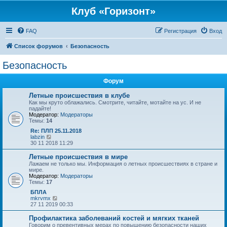
Клуб «Горизонт»
FAQ
Регистрация
Вход
Список форумов
Безопасность
Безопасность
Форум
Летные происшествия в клубе
Как мы круто облажались. Смотрите, читайте, мотайте на ус. И не
падайте!
Модератор:
Модераторы
Темы:
14
Re: ПЛП 25.11.2018
П
labzin
е
30 11 2018 11:29
р
е
Летные происшествия в мире
й
Лажаем не только мы. Информация о летных происшествиях в стране и
т
мире.
и
Модератор:
Модераторы
к
Темы:
17
п
о
БПЛА
с
П
mkrvmx
л
е
27 11 2019 00:33
е
р
д
е
Профилактика заболеваний костей и мягких тканей
н
й
Говорим о превентивных мерах по повышению безопасности наших