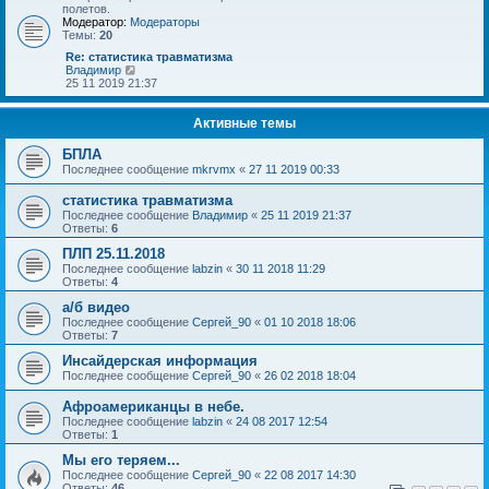
е
т
полетов.
м
и
Модератор:
Модераторы
у
к
Темы:
20
с
п
о
о
Re: статистика травматизма
о
с
П
Владимир
б
л
е
25 11 2019 21:37
щ
е
р
е
д
е
н
н
й
Активные темы
и
е
т
ю
м
и
БПЛА
у
к
Последнее сообщение
mkrvmx
«
27 11 2019 00:33
с
п
о
о
статистика травматизма
о
с
б
л
Последнее сообщение
Владимир
«
25 11 2019 21:37
щ
е
Ответы:
6
е
д
н
ПЛП 25.11.2018
н
и
е
Последнее сообщение
labzin
«
30 11 2018 11:29
ю
м
Ответы:
4
у
с
а/б видео
о
Последнее сообщение
Сергей_90
«
01 10 2018 18:06
о
Ответы:
7
б
щ
Инсайдерская информация
е
Последнее сообщение
Сергей_90
«
26 02 2018 18:04
н
и
Афроамериканцы в небе.
ю
Последнее сообщение
labzin
«
24 08 2017 12:54
Ответы:
1
Мы его теряем...
Последнее сообщение
Сергей_90
«
22 08 2017 14:30
Ответы:
46