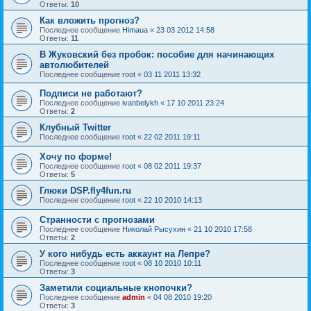
Ответы:
10
Как вложить прогноз?
Последнее сообщение
Himaua
«
23 03 2012 14:58
Ответы:
11
В Жуковский без пробок: пособие для начинающих
автолюбителей
Последнее сообщение
root
«
03 11 2011 13:32
Подписи не работают?
Последнее сообщение
ivanbelykh
«
17 10 2011 23:24
Ответы:
2
Клубный Twitter
Последнее сообщение
root
«
22 02 2011 19:11
Хочу по форме!
Последнее сообщение
root
«
08 02 2011 19:37
Ответы:
5
Глюки DSP.fly4fun.ru
Последнее сообщение
root
«
22 10 2010 14:13
Странности с прогнозами
Последнее сообщение
Николай Рысухин
«
21 10 2010 17:58
Ответы:
2
У кого нибудь есть аккаунт на Лепре?
Последнее сообщение
root
«
08 10 2010 10:11
Ответы:
3
Заметили социальные кнопочки?
Последнее сообщение
admin
«
04 08 2010 19:20
Ответы:
3