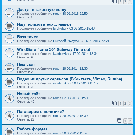
1
2
3
Доступ в закрытую ветку
Последнее сообщение
root
«
30 01 2016 22:59
Ответы:
1
Ищу пользователя... нашел
Последнее сообщение
birukobu
«
03 02 2015 15:48
База точек
Последнее сообщение
Николай Рысухин
«
14 09 2014 22:21
WindGuru frame 504 Gateway Time-out
Последнее сообщение
ivanbelykh
«
17 02 2014 18:34
Ответы:
9
Наш сайт
Последнее сообщение
root
«
19 01 2014 12:36
Ответы:
2
Видео из других сервисов (ВКонтакте, Vimeo, Rutube)
Последнее сообщение
ivanbelykh
«
30 12 2013 13:15
Ответы:
2
Новый сайт
Последнее сообщение
root
«
02 03 2013 01:50
Ответы:
40
1
2
3
Поговорим о политике?
Последнее сообщение
root
«
28 06 2012 15:39
Ответы:
25
1
2
Работа форума
Последнее сообщение
root
«
30 05 2012 11:57