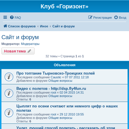
Клуб «Горизонт»
FAQ
Регистрация
Вход
Список форумов
Иное
Сайт и форум
Сайт и форум
Модератор:
Модераторы
Новая тема
32 темы • Страница
1
из
1
Объявления
Про топтание Тырновско-Троицких полей
Последнее сообщение
Caustic
«
07 07 2011 12:18
Добавлено в форуме
Общие вопросы
Видео с полетов - http://dsp.fly4fun.ru
Последнее сообщение
root
«
02 04 2015 14:31
Добавлено в форуме
Общие вопросы
Ответы:
6
Цыплят по осени считают или немного цифр о наших
полетах
Последнее сообщение
root
«
29 12 2010 19:55
Добавлено в форуме
Общие вопросы
Ответы:
6
Учлет, лучший способ полетать - рассказать об этом