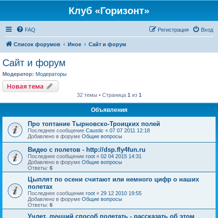
Клуб «Горизонт»
FAQ
Регистрация
Вход
Список форумов
Иное
Сайт и форум
Сайт и форум
Модератор:
Модераторы
Новая тема
32 темы • Страница
1
из
1
Объявления
Про топтание Тырновско-Троицких полей
Последнее сообщение
Caustic
«
07 07 2011 12:18
Добавлено в форуме
Общие вопросы
Видео с полетов - http://dsp.fly4fun.ru
Последнее сообщение
root
«
02 04 2015 14:31
Добавлено в форуме
Общие вопросы
Ответы:
6
Цыплят по осени считают или немного цифр о наших
полетах
Последнее сообщение
root
«
29 12 2010 19:55
Добавлено в форуме
Общие вопросы
Ответы:
6
Учлет, лучший способ полетать - рассказать об этом