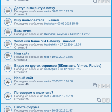
1
2
3
Доступ в закрытую ветку
Последнее сообщение
root
«
30 01 2016 22:59
Ответы:
1
Ищу пользователя... нашел
Последнее сообщение
birukobu
«
03 02 2015 15:48
База точек
Последнее сообщение
Николай Рысухин
«
14 09 2014 22:21
WindGuru frame 504 Gateway Time-out
Последнее сообщение
ivanbelykh
«
17 02 2014 18:34
Ответы:
9
Наш сайт
Последнее сообщение
root
«
19 01 2014 12:36
Ответы:
2
Видео из других сервисов (ВКонтакте, Vimeo, Rutube)
Последнее сообщение
ivanbelykh
«
30 12 2013 13:15
Ответы:
2
Новый сайт
Последнее сообщение
root
«
02 03 2013 01:50
Ответы:
40
1
2
3
Поговорим о политике?
Последнее сообщение
root
«
28 06 2012 15:39
Ответы:
25
1
2
Работа форума
Последнее сообщение
root
«
30 05 2012 11:57