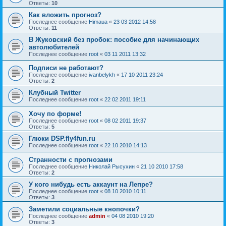
Ответы:
10
Как вложить прогноз?
Последнее сообщение
Himaua
«
23 03 2012 14:58
Ответы:
11
В Жуковский без пробок: пособие для начинающих
автолюбителей
Последнее сообщение
root
«
03 11 2011 13:32
Подписи не работают?
Последнее сообщение
ivanbelykh
«
17 10 2011 23:24
Ответы:
2
Клубный Twitter
Последнее сообщение
root
«
22 02 2011 19:11
Хочу по форме!
Последнее сообщение
root
«
08 02 2011 19:37
Ответы:
5
Глюки DSP.fly4fun.ru
Последнее сообщение
root
«
22 10 2010 14:13
Странности с прогнозами
Последнее сообщение
Николай Рысухин
«
21 10 2010 17:58
Ответы:
2
У кого нибудь есть аккаунт на Лепре?
Последнее сообщение
root
«
08 10 2010 10:11
Ответы:
3
Заметили социальные кнопочки?
Последнее сообщение
admin
«
04 08 2010 19:20
Ответы:
3