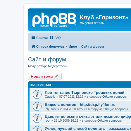
Клуб «Горизонт»
мы учим летать
Ссылки
FAQ
Список форумов
Иное
Сайт и форум
Сайт и форум
Модератор:
Модераторы
Новая тема
ОБЪЯВЛЕНИЯ
Про топтание Тырновско-Троицких полей
Caustic
»
07 07 2011 12:18
» в форуме
Общие вопросы
Видео с полетов - http://dsp.fly4fun.ru
root
»
23 04 2010 18:50
» в форуме
Общие вопросы
Цыплят по осени считают или немного цифр
root
»
25 10 2009 16:23
» в форуме
Общие вопросы
Учлет, лучший способ полетать - рассказать 