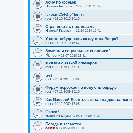
Хочу по форме!
Николай Рысухин
»
27 01 2011 11:22
Глюки DSP.fly4fun.ru
root
»
22 10 2010 14:13
Странности с прогнозами
Николай Рысухин
»
21 10 2010 12:41
У кого нибудь есть аккаунт на Лепре?
root
»
07 10 2010 15:57
Заметили социальные кнопочки?
root
»
23 07 2010 15:41
в связи с атакой спамеров
root
»
03 11 2009 22:51
test
root
»
11 01 2010 11:44
Форум переехал на новую площадку
root
»
07 12 2009 23:15
Как Валерий Леонтьев летал на дельтаплане
root
»
14 12 2009 17:06
Глюки?
Николай Рысухин
»
08 11 2009 00:32
Погода и тэг метео
admin
»
14 05 2009 13:10