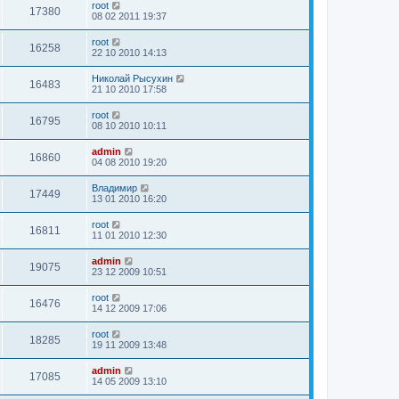
root
17380
08 02 2011 19:37
root
16258
22 10 2010 14:13
Николай Рысухин
16483
21 10 2010 17:58
root
16795
08 10 2010 10:11
admin
16860
04 08 2010 19:20
Владимир
17449
13 01 2010 16:20
root
16811
11 01 2010 12:30
admin
19075
23 12 2009 10:51
root
16476
14 12 2009 17:06
root
18285
19 11 2009 13:48
admin
17085
14 05 2009 13:10