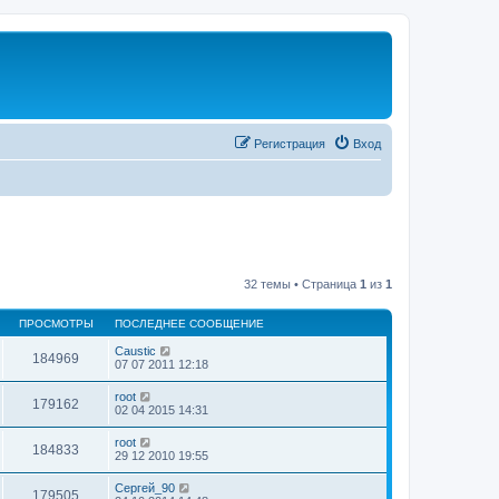
Регистрация
Вход
32 темы • Страница
1
из
1
ПРОСМОТРЫ
ПОСЛЕДНЕЕ СООБЩЕНИЕ
Caustic
184969
07 07 2011 12:18
root
179162
02 04 2015 14:31
root
184833
29 12 2010 19:55
Сергей_90
179505