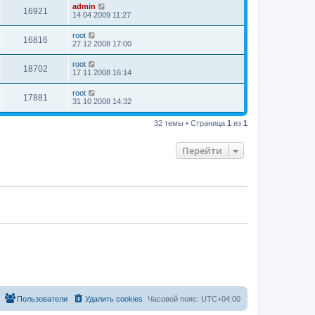
admin
16921
14 04 2009 11:27
root
16816
27 12 2008 17:00
root
18702
17 11 2008 16:14
root
17881
31 10 2008 14:32
32 темы • Страница
1
из
1
Перейти
Пользователи
Удалить cookies
Часовой пояс:
UTC+04:00