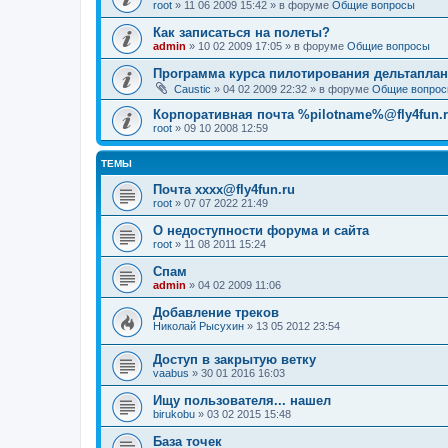
root
»
11 06 2009 15:42
» в форуме
Общие вопросы
Как записаться на полеты?
admin
»
10 02 2009 17:05
» в форуме
Общие вопросы
Программа курса пилотирования дельтаплан
Caustic
»
04 02 2009 22:32
» в форуме
Общие вопро
Корпоративная почта %pilotname%@fly4fun.
root
»
09 10 2008 12:59
ТЕМЫ
Почта xxxx@fly4fun.ru
root
»
07 07 2022 21:49
О недоступности форума и сайта
root
»
11 08 2011 15:24
Спам
admin
»
04 02 2009 11:06
Добавление треков
Николай Рысухин
»
13 05 2012 23:54
Доступ в закрытую ветку
vaabus
»
30 01 2016 16:03
Ищу пользователя... нашел
birukobu
»
03 02 2015 15:48
База точек