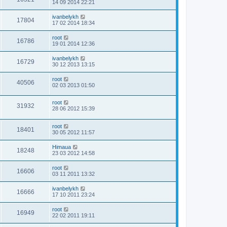
14 09 2014 22:21
ivanbelykh
17804
17 02 2014 18:34
root
16786
19 01 2014 12:36
ivanbelykh
16729
30 12 2013 13:15
root
40506
02 03 2013 01:50
root
31932
28 06 2012 15:39
root
18401
30 05 2012 11:57
Himaua
18248
23 03 2012 14:58
root
16606
03 11 2011 13:32
ivanbelykh
16666
17 10 2011 23:24
root
16949
22 02 2011 19:11