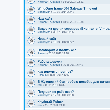
Николай Рысухин
»
14 09 2014 22:21
WindGuru frame 504 Gateway Time-out
ivanbelykh
»
12 01 2014 20:41
Наш сайт
Николай Рысухин
»
18 01 2014 21:38
Видео из других сервисов (ВКонтакте, Vimeo,
ivanbelykh
»
30 12 2013 11:35
Новый сайт
ivanbelykh
»
18 09 2012 09:22
Поговорим о политике?
Raven
»
20 10 2011 14:18
Работа форума
Николай Рысухин
»
26 11 2011 23:45
Как вложить прогноз?
Himaua
»
16 03 2012 12:56
В Жуковский без пробок: пособие для начи
root
»
03 11 2011 13:32
Подписи не работают?
ivanbelykh
»
17 10 2011 20:38
Клубный Twitter
root
»
22 02 2011 19:11