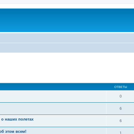
ОТВЕТЫ
0
6
 о наших полетах
6
об этом всем!
1