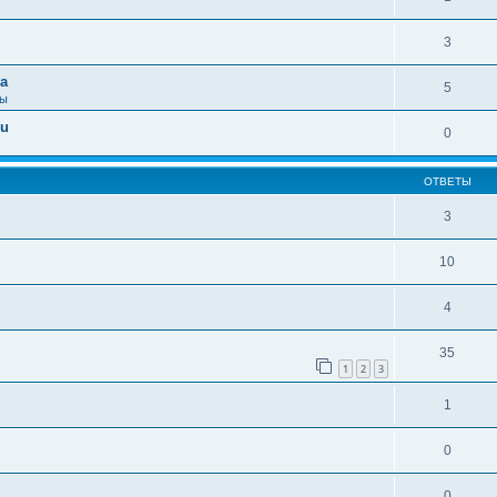
3
а
5
сы
ru
0
ОТВЕТЫ
3
10
4
35
1
2
3
1
0
0