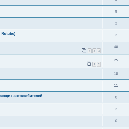
9
2
 Rutube)
2
40
1
2
3
25
1
2
10
11
нающих автолюбителей
0
2
0