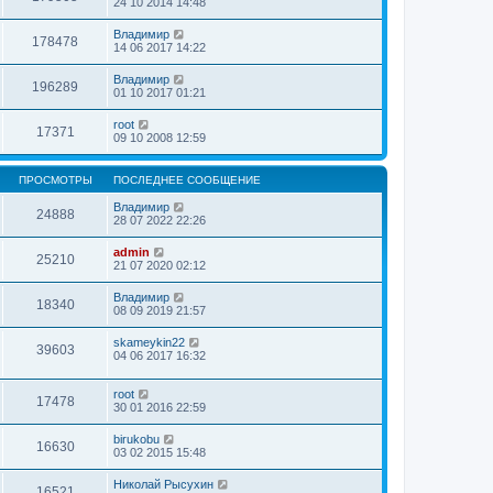
24 10 2014 14:48
Владимир
178478
14 06 2017 14:22
Владимир
196289
01 10 2017 01:21
root
17371
09 10 2008 12:59
ПРОСМОТРЫ
ПОСЛЕДНЕЕ СООБЩЕНИЕ
Владимир
24888
28 07 2022 22:26
admin
25210
21 07 2020 02:12
Владимир
18340
08 09 2019 21:57
skameykin22
39603
04 06 2017 16:32
root
17478
30 01 2016 22:59
birukobu
16630
03 02 2015 15:48
Николай Рысухин
16521