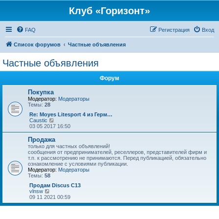
Клуб «Горизонт»
FAQ
Регистрация
Вход
Список форумов
Частные объявления
Частные объявления
Форум
Покупка
Модератор:
Модераторы
Темы:
28
Re: Moyes Litesport 4 из Герм…
П
Caustic
е
03 05 2017 16:50
р
е
Продажа
й
только для частных объявлений!
т
сообщения от предпринимателей, реселлеров, представителей фирм и
и
т.п. к рассмотрению не принимаются. Перед публикацией, обязательно
к
ознакомление с условиями публикации.
п
Модератор:
Модераторы
о
Темы:
58
с
л
Продам Discus C13
е
П
vlnsw
д
е
09 11 2021 00:59
н
р
е
е
м
й