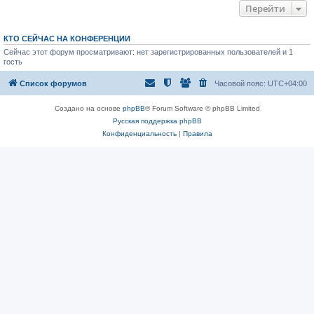
у
т
Перейти
с
и
о
к
о
п
б
о
КТО СЕЙЧАС НА КОНФЕРЕНЦИИ
щ
с
е
Сейчас этот форум просматривают: нет зарегистрированных пользователей и 1
л
н
е
гость
и
д
ю
н
Список форумов
Часовой пояс:
UTC+04:00
е
м
у
Создано на основе
phpBB
® Forum Software © phpBB Limited
с
о
Русская поддержка phpBB
о
Конфиденциальность
|
Правила
б
щ
е
н
и
ю