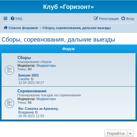
Клуб «Горизонт»
FAQ
Регистрация
Вход
Список форумов
Сборы, соревнования, дальние выезды
Сборы, соревнования, дальние выезды
Форум
Сборы
планирование сборов
Модератор:
Модераторы
Темы:
83
Бивуак 2021
П
Caustic
е
12 04 2021 00:27
р
е
Соревнования
й
Планирование поездок на соревнования
т
Модератор:
Модераторы
и
Темы:
55
к
п
Re: Схватка за Аризону.
о
П
Владимир
с
е
26 09 2021 11:53
л
р
е
е
д
й
н
т
Перейти
е
и