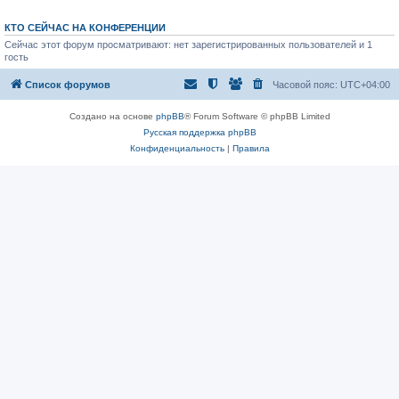
м
к
у
п
с
о
КТО СЕЙЧАС НА КОНФЕРЕНЦИИ
о
с
о
Сейчас этот форум просматривают: нет зарегистрированных пользователей и 1
л
б
е
гость
щ
д
е
н
Список форумов
Часовой пояс:
UTC+04:00
н
е
и
м
ю
у
Создано на основе
phpBB
® Forum Software © phpBB Limited
с
о
Русская поддержка phpBB
о
Конфиденциальность
|
Правила
б
щ
е
н
и
ю