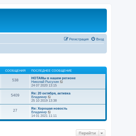
Регистрация
Вход
СООБЩЕНИЯ
ПОСЛЕДНЕЕ СООБЩЕНИЕ
НОТАМы в нашем регионе
538
П
Николай Рысухин
е
24 07 2020 13:15
р
е
Re: 20 октября, активка
5409
й
П
Владимир
т
е
25 10 2019 13:38
и
р
к
е
Re: Хорошая новость
27
п
й
П
Владимир
о
т
е
14 01 2021 11:11
с
и
р
л
к
е
е
п
й
д
о
т
Перейти
н
с
и
е