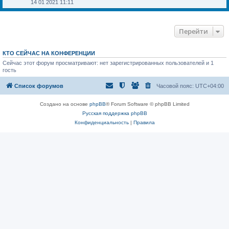
у
о
е
14 01 2021 11:11
с
с
р
о
л
е
о
е
й
б
д
т
Перейти
щ
н
и
е
е
к
н
м
п
и
у
о
КТО СЕЙЧАС НА КОНФЕРЕНЦИИ
ю
с
с
о
Сейчас этот форум просматривают: нет зарегистрированных пользователей и 1
л
о
е
гость
б
д
щ
н
Список форумов
Часовой пояс:
UTC+04:00
е
е
н
м
и
у
Создано на основе
phpBB
® Forum Software © phpBB Limited
ю
с
о
Русская поддержка phpBB
о
Конфиденциальность
|
Правила
б
щ
е
н
и
ю