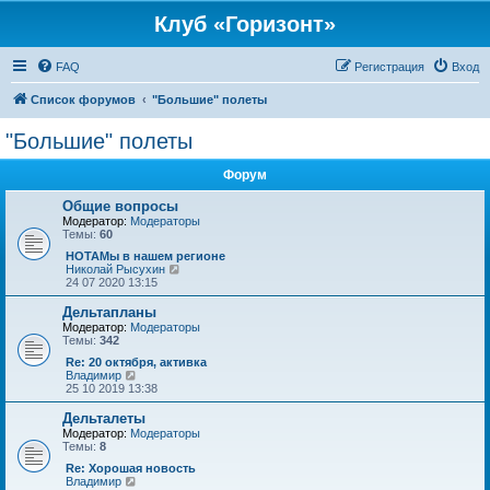
Клуб «Горизонт»
FAQ
Регистрация
Вход
Список форумов
"Большие" полеты
"Большие" полеты
Форум
Общие вопросы
Модератор:
Модераторы
Темы:
60
НОТАМы в нашем регионе
П
Николай Рысухин
е
24 07 2020 13:15
р
е
Дельтапланы
й
Модератор:
Модераторы
т
Темы:
342
и
к
Re: 20 октября, активка
п
П
Владимир
о
е
25 10 2019 13:38
с
р
л
е
Дельталеты
е
й
Модератор:
Модераторы
д
т
Темы:
8
н
и
е
к
Re: Хорошая новость
м
п
П
Владимир