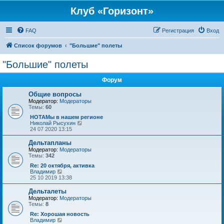
Клуб «Горизонт»
FAQ
Регистрация
Вход
Список форумов
"Большие" полеты
"Большие" полеты
Форум
Общие вопросы
Модератор:
Модераторы
Темы:
60
НОТАМы в нашем регионе
П
Николай Рысухин
е
24 07 2020 13:15
р
е
Дельтапланы
й
Модератор:
Модераторы
т
Темы:
342
и
к
Re: 20 октября, активка
п
П
Владимир
о
е
25 10 2019 13:38
с
р
л
е
Дельталеты
е
й
Модератор:
Модераторы
д
т
Темы:
8
н
и
е
к
Re: Хорошая новость
м
п
П
Владимир