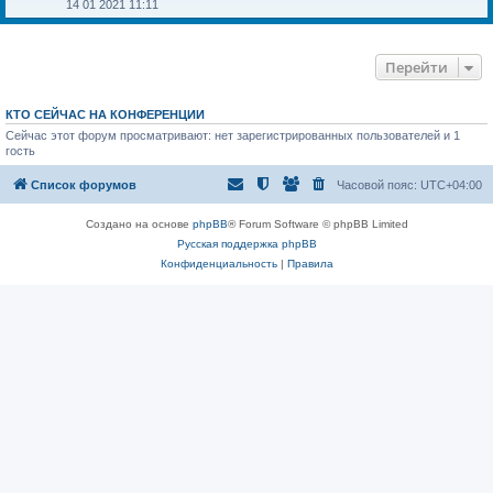
у
о
е
14 01 2021 11:11
с
с
р
о
л
е
о
е
й
б
д
т
Перейти
щ
н
и
е
е
к
н
м
п
и
у
о
КТО СЕЙЧАС НА КОНФЕРЕНЦИИ
ю
с
с
о
Сейчас этот форум просматривают: нет зарегистрированных пользователей и 1
л
о
е
гость
б
д
щ
н
Список форумов
Часовой пояс:
UTC+04:00
е
е
н
м
и
у
Создано на основе
phpBB
® Forum Software © phpBB Limited
ю
с
о
Русская поддержка phpBB
о
Конфиденциальность
|
Правила
б
щ
е
н
и
ю