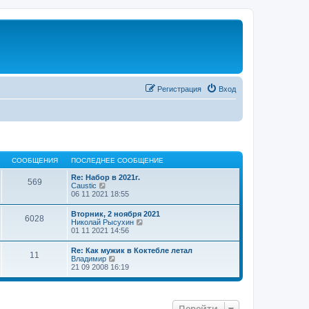
Регистрация
Вход
СООБЩЕНИЯ
ПОСЛЕДНЕЕ СООБЩЕНИЕ
Re: Набор в 2021г.
569
П
Caustic
е
06 11 2021 18:55
р
е
Вторник, 2 ноября 2021
6028
й
П
Николай Рысухин
т
е
01 11 2021 14:56
и
р
к
е
Re: Как мужик в Коктебле летал
п
11
й
П
Владимир
о
т
е
21 09 2008 16:19
с
и
р
л
к
е
е
п
й
д
о
т
н
с
Перейти
и
е