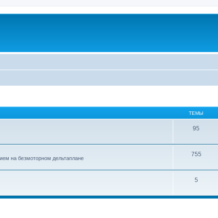
ТЕМЫ
95
755
ием на безмоторном дельтаплане
5