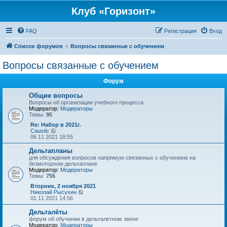
Клуб «Горизонт»
FAQ
Регистрация
Вход
Список форумов
Вопросы связанные с обучением
Вопросы связанные с обучением
Форум
Общие вопросы
Вопросы об организации учебного процесса
Модератор:
Модераторы
Темы:
95
Re: Набор в 2021г.
П
Caustic
е
06 11 2021 18:55
р
е
Дельтапланы
й
для обсуждения вопросов напрямую связанных с обучением на
т
безмоторном дельтаплане
и
Модератор:
Модераторы
к
Темы:
755
п
о
Вторник, 2 ноября 2021
с
П
Николай Рысухин
л
е
01 11 2021 14:56
е
р
д
е
Дельталёты
н
й
форум об обучении в дельталетном звене
е
т
Модератор:
Модераторы