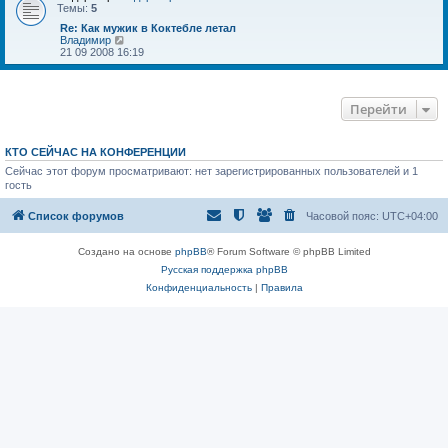
м
и
Темы:
5
у
к
с
п
Re: Как мужик в Коктебле летал
о
о
П
Владимир
о
с
е
21 09 2008 16:19
б
л
р
щ
е
е
е
д
й
н
н
т
Перейти
и
е
и
ю
м
к
у
п
с
о
КТО СЕЙЧАС НА КОНФЕРЕНЦИИ
о
с
о
Сейчас этот форум просматривают: нет зарегистрированных пользователей и 1
л
б
е
гость
щ
д
е
н
Список форумов
Часовой пояс:
UTC+04:00
н
е
и
м
ю
у
Создано на основе
phpBB
® Forum Software © phpBB Limited
с
о
Русская поддержка phpBB
о
Конфиденциальность
|
Правила
б
щ
е
н
и
ю