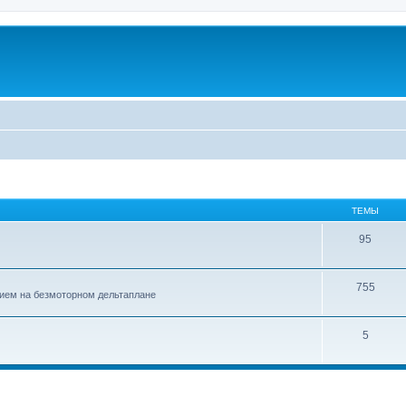
ТЕМЫ
95
755
ием на безмоторном дельтаплане
5