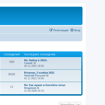
Регистрация
Вход
СООБЩЕНИЯ
ПОСЛЕДНЕЕ СООБЩЕНИЕ
Re: Набор в 2021г.
569
П
Caustic
е
06 11 2021 18:55
р
е
Вторник, 2 ноября 2021
6028
й
П
Николай Рысухин
т
е
01 11 2021 14:56
и
р
к
е
Re: Как мужик в Коктебле летал
п
11
й
П
Владимир
о
т
е
21 09 2008 16:19
с
и
р
л
к
е
е
п
й
д
о
т
н
с
Перейти
и
е