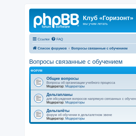
Клуб «Горизонт»
мы учим летать
Ссылки
FAQ
Список форумов
Вопросы связанные с обучением
Вопросы связанные с обучением
ФОРУМ
Общие вопросы
Вопросы об организации учебного процесса
Модератор:
Модераторы
Дельтапланы
для обсуждения вопросов напрямую связанных с обучен
Модератор:
Модераторы
Дельталёты
форум об обучении в дельталетном звене
Модератор:
Модераторы