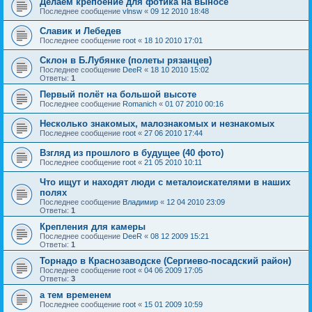
Делаем крепоение для фотика на выносе
Последнее сообщение
vlnsw
«
09 12 2010 18:48
Славик и Лебедев
Последнее сообщение
root
«
18 10 2010 17:01
Склон в Б.Лубянке (полеты рязанцев)
Последнее сообщение
DeeR
«
18 10 2010 15:02
Ответы:
1
Первый полёт на большой высоте
Последнее сообщение
Romanich
«
01 07 2010 00:16
Несколько знакомых, малознакомых и незнакомых
Последнее сообщение
root
«
27 06 2010 17:44
Взгляд из прошлого в будущее (40 фото)
Последнее сообщение
root
«
21 05 2010 10:11
Что ищут и находят люди с металоискателями в наших
полях
Последнее сообщение
Владимир
«
12 04 2010 23:09
Ответы:
1
Крепления для камеры
Последнее сообщение
DeeR
«
08 12 2009 15:21
Ответы:
1
Торнадо в Краснозаводске (Сергиево-посадский район)
Последнее сообщение
root
«
04 06 2009 17:05
Ответы:
3
а тем временем
Последнее сообщение
root
«
15 01 2009 10:59