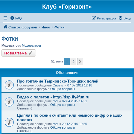
Клуб «Горизонт»
FAQ
Регистрация
Вход
Список форумов
Иное
Фотки
Фотки
Модератор:
Модераторы
Новая тема
1
2
След.
51 тема
Объявления
Про топтание Тырновско-Троицких полей
Последнее сообщение
Caustic
«
07 07 2011 12:18
Добавлено в форуме
Общие вопросы
Видео с полетов - http://dsp.fly4fun.ru
Последнее сообщение
root
«
02 04 2015 14:31
Добавлено в форуме
Общие вопросы
Ответы:
6
Цыплят по осени считают или немного цифр о наших
полетах
Последнее сообщение
root
«
29 12 2010 19:55
Добавлено в форуме
Общие вопросы
Ответы:
6