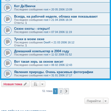
Кот Да'Винчи
Последнее сообщение
root
«
20 05 2006 13:09
Всегда, на рабочей неделе, облака нам показывают
Последнее сообщение
root
«
21 04 2006 16:34
Ответы:
1
Сезон охоты - открыт!
Последнее сообщение
root
«
07 04 2006 11:19
Тучки в моем окне
Последнее сообщение
DeeR
«
21 03 2006 16:12
Ответы:
1
Домашний компьютер в 2004 году
Последнее сообщение
root
«
11 02 2006 01:52
Вот такая херь за окном висит
Последнее сообщение
root
«
06 02 2006 12:43
Явления природы. Очень красивые фотографии
Последнее сообщение
root
«
31 01 2006 17:17
Новая тема
1
2
След.
51 тема
Перейти