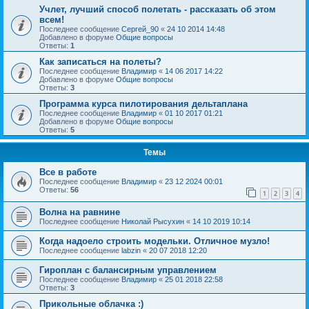
Учлет, лучший способ полетать - рассказать об этом
всем!
Последнее сообщение
Сергей_90
«
24 10 2014 14:48
Добавлено в форуме
Общие вопросы
Ответы:
1
Как записаться на полеты?
Последнее сообщение
Владимир
«
14 06 2017 14:22
Добавлено в форуме
Общие вопросы
Ответы:
3
Программа курса пилотирования дельтаплана
Последнее сообщение
Владимир
«
01 10 2017 01:21
Добавлено в форуме
Общие вопросы
Ответы:
5
Темы
Все в работе
Последнее сообщение
Владимир
«
23 12 2024 00:01
Ответы:
56
1
2
3
4
Волна на равнине
Последнее сообщение
Николай Рысухин
«
14 10 2019 10:14
Когда надоело строить модельки. Отличное музло!
Последнее сообщение
labzin
«
20 07 2018 12:20
Гироплан с балансирным управлением
Последнее сообщение
Владимир
«
25 01 2018 22:58
Ответы:
3
Прикольные облачка :)