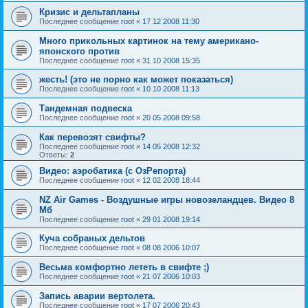
Кризис и дельтапланы
Последнее сообщение
root
«
17 12 2008 11:30
Много прикольных картинок на тему американо-
японского против
Последнее сообщение
root
«
31 10 2008 15:35
жесть! (это не порно как может показаться)
Последнее сообщение
root
«
10 10 2008 11:13
Тандемная подвеска
Последнее сообщение
root
«
20 05 2008 09:58
Как перевозят свифты?
Последнее сообщение
root
«
14 05 2008 12:32
Ответы:
2
Видео: аэробатика (с ОзРепорта)
Последнее сообщение
root
«
12 02 2008 18:44
NZ Air Games - Воздушные игры новозеландцев. Видео 8
Мб
Последнее сообщение
root
«
29 01 2008 19:14
Куча собраных дельтов
Последнее сообщение
root
«
08 08 2006 10:07
Весьма комфортно лететь в свифте ;)
Последнее сообщение
root
«
21 07 2006 10:03
Запись аварии вертолета.
Последнее сообщение
root
«
17 07 2006 20:43