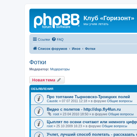
Клуб «Горизонт»
мы учим летать
Ссылки
FAQ
Список форумов
Иное
Фотки
Фотки
Модератор:
Модераторы
Новая тема
ОБЪЯВЛЕНИЯ
Про топтание Тырновско-Троицких полей
Caustic
»
07 07 2011 12:18
» в форуме
Общие вопросы
Видео с полетов - http://dsp.fly4fun.ru
root
»
23 04 2010 18:50
» в форуме
Общие вопросы
Цыплят по осени считают или немного цифр
root
»
25 10 2009 16:23
» в форуме
Общие вопросы
Учлет, лучший способ полетать - рассказать 