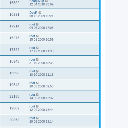
Владимир
16582
12 04 2010 23:09
DeeR
16881
08 12 2009 15:21
root
17914
04 06 2009 17:05
root
16375
15 01 2009 10:59
root
17322
17 12 2008 11:30
root
16948
31 10 2008 15:35
root
16698
10 10 2008 11:13
root
19543
20 05 2008 09:58
root
22195
14 05 2008 12:32
root
19809
12 02 2008 18:44
root
20858
29 01 2008 19:14