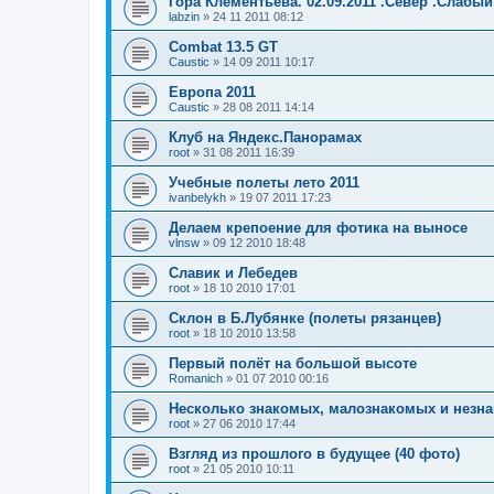
Гора Клементьева. 02.09.2011 .Север .Слабый
labzin
»
24 11 2011 08:12
Combat 13.5 GT
Caustic
»
14 09 2011 10:17
Европа 2011
Caustic
»
28 08 2011 14:14
Клуб на Яндекс.Панорамах
root
»
31 08 2011 16:39
Учебные полеты лето 2011
ivanbelykh
»
19 07 2011 17:23
Делаем крепоение для фотика на выносе
vlnsw
»
09 12 2010 18:48
Славик и Лебедев
root
»
18 10 2010 17:01
Склон в Б.Лубянке (полеты рязанцев)
root
»
18 10 2010 13:58
Первый полёт на большой высоте
Romanich
»
01 07 2010 00:16
Несколько знакомых, малознакомых и незн
root
»
27 06 2010 17:44
Взгляд из прошлого в будущее (40 фото)
root
»
21 05 2010 10:11