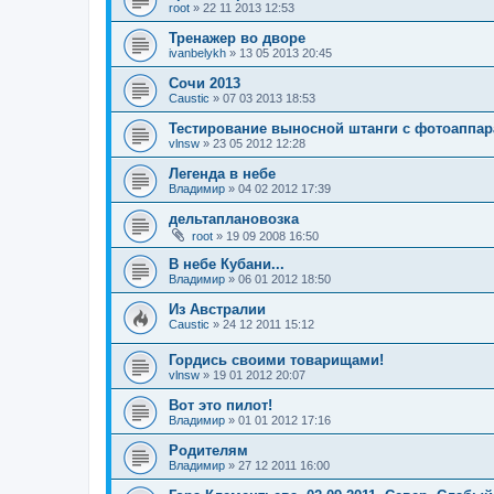
root
»
22 11 2013 12:53
Тренажер во дворе
ivanbelykh
»
13 05 2013 20:45
Сочи 2013
Caustic
»
07 03 2013 18:53
Тестирование выносной штанги с фотоаппа
vlnsw
»
23 05 2012 12:28
Легенда в небе
Владимир
»
04 02 2012 17:39
дельтаплановозка
root
»
19 09 2008 16:50
В небе Кубани...
Владимир
»
06 01 2012 18:50
Из Австралии
Caustic
»
24 12 2011 15:12
Гордись своими товарищами!
vlnsw
»
19 01 2012 20:07
Вот это пилот!
Владимир
»
01 01 2012 17:16
Родителям
Владимир
»
27 12 2011 16:00