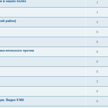
ми в наших полях
1
1
кий район)
3
0
0
ано-японского против
0
0
0
2
0
ев. Видео 8 Мб
0