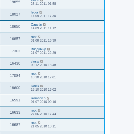
labzin
19855
26 11 2011 01:58
fedor
18027
14 09 2011 17:30
Caustic
18650
14 09 2011 11:12
root
16857
31 08 2011 16:39
Владимир
17302
21 07 2011 22:29
vlnsw
16430
09 12 2010 18:48
root
17084
18 10 2010 17:01
DeeR
18600
18 10 2010 15:02
Romanich
16591
01 07 2010 00:16
root
16633
27 06 2010 17:44
root
16687
21 05 2010 10:11