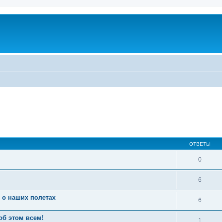
ОТВЕТЫ
0
6
 о наших полетах
6
об этом всем!
1