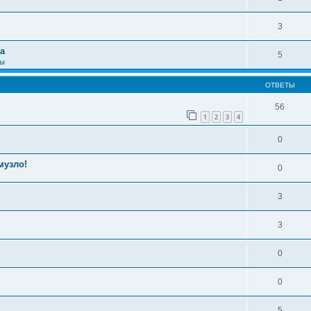
3
а
5
сы
ОТВЕТЫ
56
1
2
3
4
0
музло!
0
3
3
0
0
5