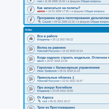
root
»
11 06 2009 15:42
» в форуме
Общие вопросы
Как записаться на полеты?
admin
»
10 02 2009 17:05
» в форуме
Общие вопросы
Программа курса пилотирования дельтаплан
Caustic
»
04 02 2009 22:32
» в форуме
Общие вопро
ТЕМЫ
Все в работе
Владимир
»
25 12 2017 00:22
Волна на равнине
Николай Рысухин
»
14 10 2019 10:14
Когда надоело строить модельки. Отличное 
labzin
»
20 07 2018 12:20
Гироплан с балансирным управлением
Иван Трифонов
»
25 01 2018 11:13
Прикольные облачка :)
Николай Рысухин
»
22 01 2012 16:47
Про вокруг Коктебеля
Владимир
»
23 09 2016 19:50
От Аэроса
root
»
05 01 2014 19:17
Трое из Простоквашино