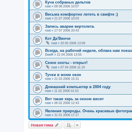
Куча собраных дельтов
root
»
08 08 2006 10:07
Весьма комфортно лететь в свифте ;)
root
»
21 07 2006 10:03
Запись аварии вертолета.
root
»
17 07 2006 20:43
Кот Да'Винчи
root
»
20 05 2006 13:09
Всегда, на рабочей неделе, облака нам пока
DeeR
»
21 04 2006 13:55
Сезон охоты - открыт!
root
»
07 04 2006 11:19
Тучки в моем окне
root
»
21 03 2006 15:31
Домашний компьютер в 2004 году
root
»
11 02 2006 01:52
Вот такая херь за окном висит
root
»
06 02 2006 12:43
Явления природы. Очень красивые фотогр
root
»
31 01 2006 17:17
Новая тема