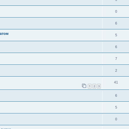
0
6
ратом
5
6
7
2
41
1
2
3
6
5
0