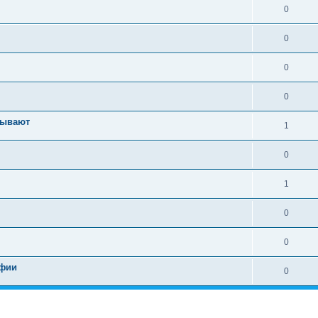
0
0
0
0
зывают
1
0
1
0
0
афии
0