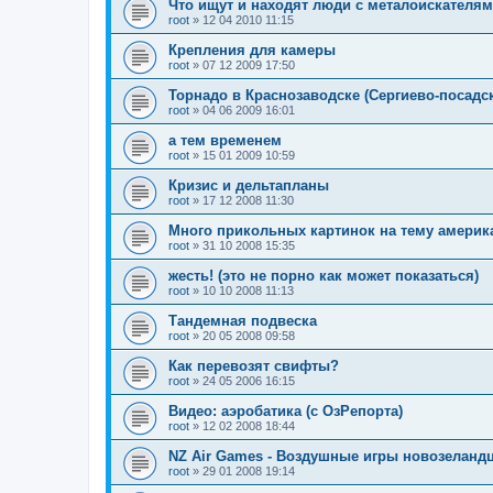
Что ищут и находят люди с металоискателя
root
»
12 04 2010 11:15
Крепления для камеры
root
»
07 12 2009 17:50
Торнадо в Краснозаводске (Сергиево-посадс
root
»
04 06 2009 16:01
а тем временем
root
»
15 01 2009 10:59
Кризис и дельтапланы
root
»
17 12 2008 11:30
Много прикольных картинок на тему америк
root
»
31 10 2008 15:35
жесть! (это не порно как может показаться)
root
»
10 10 2008 11:13
Тандемная подвеска
root
»
20 05 2008 09:58
Как перевозят свифты?
root
»
24 05 2006 16:15
Видео: аэробатика (с ОзРепорта)
root
»
12 02 2008 18:44
NZ Air Games - Воздушные игры новозеландц
root
»
29 01 2008 19:14