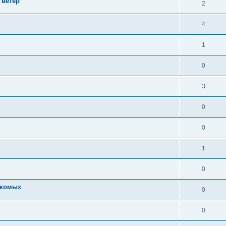
 ветер
2
4
1
0
3
0
0
1
0
акомых
0
0