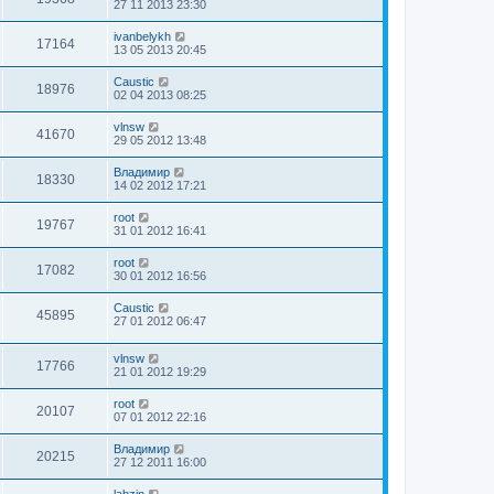
27 11 2013 23:30
ivanbelykh
17164
13 05 2013 20:45
Caustic
18976
02 04 2013 08:25
vlnsw
41670
29 05 2012 13:48
Владимир
18330
14 02 2012 17:21
root
19767
31 01 2012 16:41
root
17082
30 01 2012 16:56
Caustic
45895
27 01 2012 06:47
vlnsw
17766
21 01 2012 19:29
root
20107
07 01 2012 22:16
Владимир
20215
27 12 2011 16:00