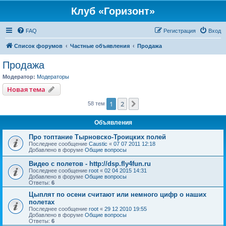
Клуб «Горизонт»
FAQ
Регистрация
Вход
Список форумов
Частные объявления
Продажа
Продажа
Модератор:
Модераторы
Новая тема
1
2
След.
58 тем
Объявления
Про топтание Тырновско-Троицких полей
Последнее сообщение
Caustic
«
07 07 2011 12:18
Добавлено в форуме
Общие вопросы
Видео с полетов - http://dsp.fly4fun.ru
Последнее сообщение
root
«
02 04 2015 14:31
Добавлено в форуме
Общие вопросы
Ответы:
6
Цыплят по осени считают или немного цифр о наших
полетах
Последнее сообщение
root
«
29 12 2010 19:55
Добавлено в форуме
Общие вопросы
Ответы:
6