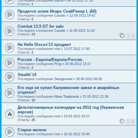
Последнее сообщение
sasha
«
09 10 2012 17:16
Ответы:
1
Продется шлем Икаро СкайРанер L (60)
Последнее сообщение
Caustic
«
12 09 2012 14:42
Ответы:
5
Combat 13,5 GT for sale
Последнее сообщение
Caustic
«
11 09 2012 11:24
Ответы:
23
1
2
На Небе Discus'13 продают
Последнее сообщение
root
«
13 07 2012 17:00
Ответы:
2
Россия - Европа/Европа-Россия.
Последнее сообщение
Prog
«
20 06 2012 13:17
Ответы:
2
Stealth`14
Последнее сообщение
Звездочкин
«
30 05 2012 09:35
Кто еще не купил Калужинские замки и аварийные
отцепки?
Последнее сообщение
Иван Трифонов
«
21 05 2012 21:36
Ответы:
10
Дельтапланерные календари на 2012 год (Украинская
версия)
Последнее сообщение
root
«
23 03 2012 10:27
Ответы:
25
1
2
Старое железо
Последнее сообщение
root
«
15 02 2012 15:46