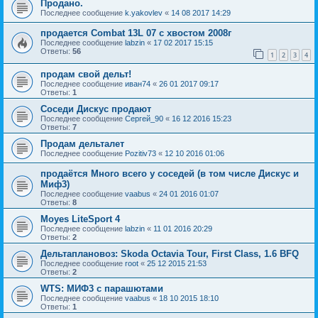
Продано.
Последнее сообщение
k.yakovlev
«
14 08 2017 14:29
продается Combat 13L 07 с хвостом 2008г
Последнее сообщение
labzin
«
17 02 2017 15:15
Ответы:
56
1
2
3
4
продам свой дельт!
Последнее сообщение
иван74
«
26 01 2017 09:17
Ответы:
1
Соседи Дискус продают
Последнее сообщение
Сергей_90
«
16 12 2016 15:23
Ответы:
7
Продам дельталет
Последнее сообщение
Pozitiv73
«
12 10 2016 01:06
продаётся Много всего у соседей (в том числе Дискус и
Миф3)
Последнее сообщение
vaabus
«
24 01 2016 01:07
Ответы:
8
Moyes LiteSport 4
Последнее сообщение
labzin
«
11 01 2016 20:29
Ответы:
2
Дельтаплановоз: Skoda Octavia Tour, First Class, 1.6 BFQ
Последнее сообщение
root
«
25 12 2015 21:53
Ответы:
2
WTS: МИФ3 с парашютами
Последнее сообщение
vaabus
«
18 10 2015 18:10
Ответы:
1