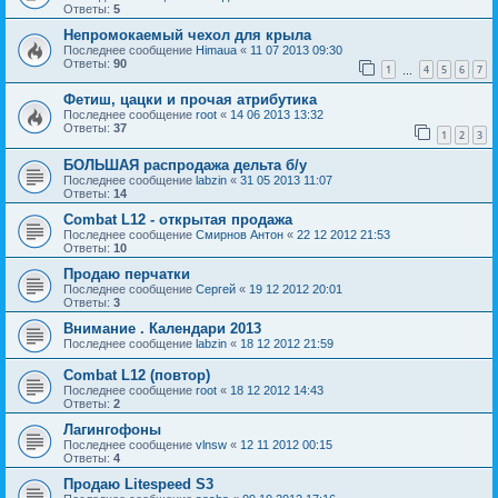
Ответы:
5
Непромокаемый чехол для крыла
Последнее сообщение
Himaua
«
11 07 2013 09:30
Ответы:
90
1
4
5
6
7
…
Фетиш, цацки и прочая атрибутика
Последнее сообщение
root
«
14 06 2013 13:32
Ответы:
37
1
2
3
БОЛЬШАЯ распродажа дельта б/у
Последнее сообщение
labzin
«
31 05 2013 11:07
Ответы:
14
Combat L12 - открытая продажа
Последнее сообщение
Смирнов Антон
«
22 12 2012 21:53
Ответы:
10
Продаю перчатки
Последнее сообщение
Сергей
«
19 12 2012 20:01
Ответы:
3
Внимание . Календари 2013
Последнее сообщение
labzin
«
18 12 2012 21:59
Combat L12 (повтор)
Последнее сообщение
root
«
18 12 2012 14:43
Ответы:
2
Лагингофоны
Последнее сообщение
vlnsw
«
12 11 2012 00:15
Ответы:
4
Продаю Litespeed S3