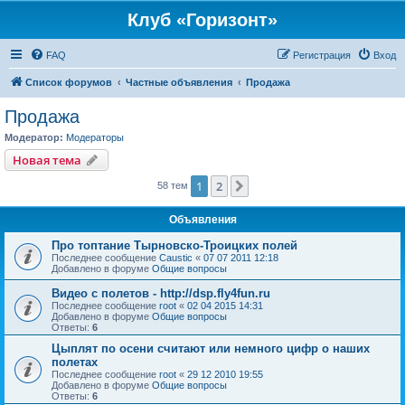
Клуб «Горизонт»
FAQ
Регистрация
Вход
Список форумов
Частные объявления
Продажа
Продажа
Модератор:
Модераторы
Новая тема
1
2
След.
58 тем
Объявления
Про топтание Тырновско-Троицких полей
Последнее сообщение
Caustic
«
07 07 2011 12:18
Добавлено в форуме
Общие вопросы
Видео с полетов - http://dsp.fly4fun.ru
Последнее сообщение
root
«
02 04 2015 14:31
Добавлено в форуме
Общие вопросы
Ответы:
6
Цыплят по осени считают или немного цифр о наших
полетах
Последнее сообщение
root
«
29 12 2010 19:55
Добавлено в форуме
Общие вопросы
Ответы:
6