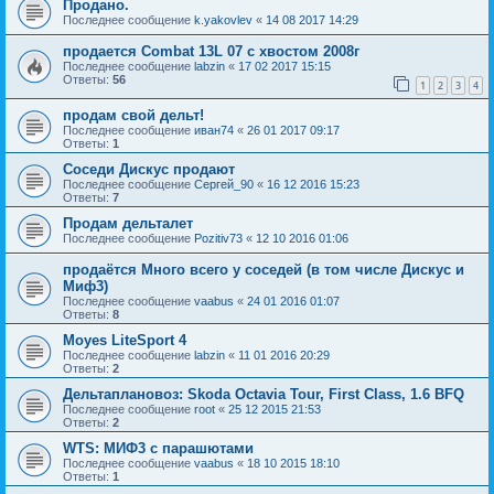
Продано.
Последнее сообщение
k.yakovlev
«
14 08 2017 14:29
продается Combat 13L 07 с хвостом 2008г
Последнее сообщение
labzin
«
17 02 2017 15:15
Ответы:
56
1
2
3
4
продам свой дельт!
Последнее сообщение
иван74
«
26 01 2017 09:17
Ответы:
1
Соседи Дискус продают
Последнее сообщение
Сергей_90
«
16 12 2016 15:23
Ответы:
7
Продам дельталет
Последнее сообщение
Pozitiv73
«
12 10 2016 01:06
продаётся Много всего у соседей (в том числе Дискус и
Миф3)
Последнее сообщение
vaabus
«
24 01 2016 01:07
Ответы:
8
Moyes LiteSport 4
Последнее сообщение
labzin
«
11 01 2016 20:29
Ответы:
2
Дельтаплановоз: Skoda Octavia Tour, First Class, 1.6 BFQ
Последнее сообщение
root
«
25 12 2015 21:53
Ответы:
2
WTS: МИФ3 с парашютами
Последнее сообщение
vaabus
«
18 10 2015 18:10
Ответы:
1