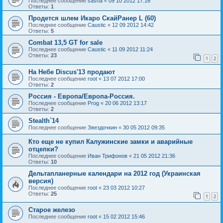
Последнее сообщение
sasha
«
09 10 2012 17:16
Ответы:
1
Продется шлем Икаро СкайРанер L (60)
Последнее сообщение
Caustic
«
12 09 2012 14:42
Ответы:
5
Combat 13,5 GT for sale
Последнее сообщение
Caustic
«
11 09 2012 11:24
Ответы:
23
1
2
На Небе Discus'13 продают
Последнее сообщение
root
«
13 07 2012 17:00
Ответы:
2
Россия - Европа/Европа-Россия.
Последнее сообщение
Prog
«
20 06 2012 13:17
Ответы:
2
Stealth`14
Последнее сообщение
Звездочкин
«
30 05 2012 09:35
Кто еще не купил Калужинские замки и аварийные
отцепки?
Последнее сообщение
Иван Трифонов
«
21 05 2012 21:36
Ответы:
10
Дельтапланерные календари на 2012 год (Украинская
версия)
Последнее сообщение
root
«
23 03 2012 10:27
Ответы:
25
1
2
Старое железо
Последнее сообщение
root
«
15 02 2012 15:46