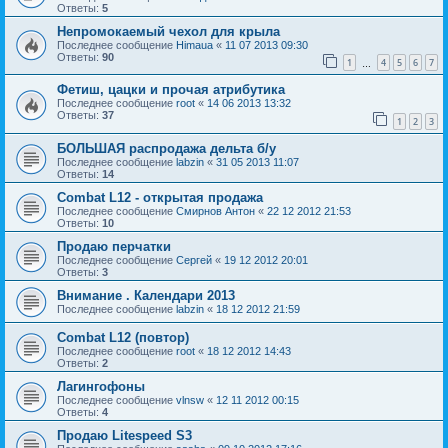
Ответы:
5
Непромокаемый чехол для крыла
Последнее сообщение
Himaua
«
11 07 2013 09:30
Ответы:
90
1
4
5
6
7
…
Фетиш, цацки и прочая атрибутика
Последнее сообщение
root
«
14 06 2013 13:32
Ответы:
37
1
2
3
БОЛЬШАЯ распродажа дельта б/у
Последнее сообщение
labzin
«
31 05 2013 11:07
Ответы:
14
Combat L12 - открытая продажа
Последнее сообщение
Смирнов Антон
«
22 12 2012 21:53
Ответы:
10
Продаю перчатки
Последнее сообщение
Сергей
«
19 12 2012 20:01
Ответы:
3
Внимание . Календари 2013
Последнее сообщение
labzin
«
18 12 2012 21:59
Combat L12 (повтор)
Последнее сообщение
root
«
18 12 2012 14:43
Ответы:
2
Лагингофоны
Последнее сообщение
vlnsw
«
12 11 2012 00:15
Ответы:
4
Продаю Litespeed S3