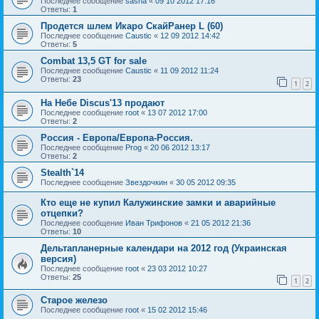
Последнее сообщение
sasha
«
09 10 2012 17:16
Ответы:
1
Продется шлем Икаро СкайРанер L (60)
Последнее сообщение
Caustic
«
12 09 2012 14:42
Ответы:
5
Combat 13,5 GT for sale
Последнее сообщение
Caustic
«
11 09 2012 11:24
Ответы:
23
1
2
На Небе Discus'13 продают
Последнее сообщение
root
«
13 07 2012 17:00
Ответы:
2
Россия - Европа/Европа-Россия.
Последнее сообщение
Prog
«
20 06 2012 13:17
Ответы:
2
Stealth`14
Последнее сообщение
Звездочкин
«
30 05 2012 09:35
Кто еще не купил Калужинские замки и аварийные
отцепки?
Последнее сообщение
Иван Трифонов
«
21 05 2012 21:36
Ответы:
10
Дельтапланерные календари на 2012 год (Украинская
версия)
Последнее сообщение
root
«
23 03 2012 10:27
Ответы:
25
1
2
Старое железо
Последнее сообщение
root
«
15 02 2012 15:46