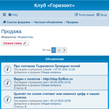
Клуб «Горизонт»
FAQ
Регистрация
Вход
Список форумов
Частные объявления
Продажа
Продажа
Модератор:
Модераторы
Новая тема
1
2
След.
58 тем
Объявления
Про топтание Тырновско-Троицких полей
Последнее сообщение
Caustic
«
07 07 2011 12:18
Добавлено в форуме
Общие вопросы
Видео с полетов - http://dsp.fly4fun.ru
Последнее сообщение
root
«
02 04 2015 14:31
Добавлено в форуме
Общие вопросы
Ответы:
6
Цыплят по осени считают или немного цифр о наших
полетах
Последнее сообщение
root
«
29 12 2010 19:55
Добавлено в форуме
Общие вопросы
Ответы:
6