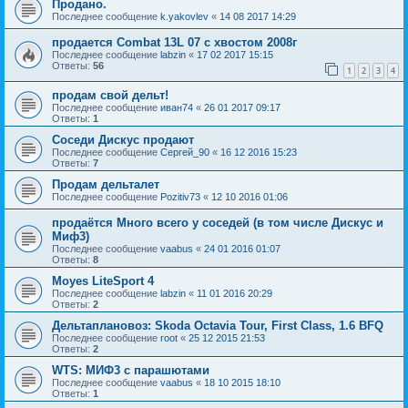
Продано.
Последнее сообщение
k.yakovlev
«
14 08 2017 14:29
продается Combat 13L 07 с хвостом 2008г
Последнее сообщение
labzin
«
17 02 2017 15:15
Ответы:
56
1
2
3
4
продам свой дельт!
Последнее сообщение
иван74
«
26 01 2017 09:17
Ответы:
1
Соседи Дискус продают
Последнее сообщение
Сергей_90
«
16 12 2016 15:23
Ответы:
7
Продам дельталет
Последнее сообщение
Pozitiv73
«
12 10 2016 01:06
продаётся Много всего у соседей (в том числе Дискус и
Миф3)
Последнее сообщение
vaabus
«
24 01 2016 01:07
Ответы:
8
Moyes LiteSport 4
Последнее сообщение
labzin
«
11 01 2016 20:29
Ответы:
2
Дельтаплановоз: Skoda Octavia Tour, First Class, 1.6 BFQ
Последнее сообщение
root
«
25 12 2015 21:53
Ответы:
2
WTS: МИФ3 с парашютами
Последнее сообщение
vaabus
«
18 10 2015 18:10
Ответы:
1