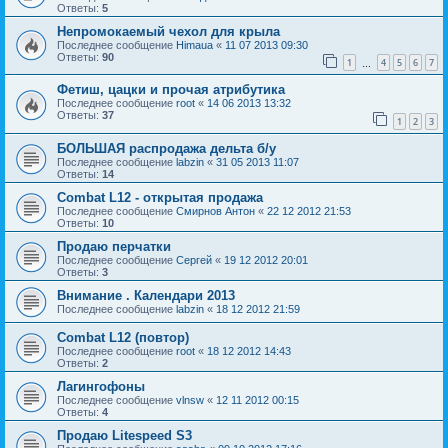
Ответы:
5
Непромокаемый чехол для крыла
Последнее сообщение
Himaua
«
11 07 2013 09:30
Ответы:
90
1
4
5
6
7
…
Фетиш, цацки и прочая атрибутика
Последнее сообщение
root
«
14 06 2013 13:32
Ответы:
37
1
2
3
БОЛЬШАЯ распродажа дельта б/у
Последнее сообщение
labzin
«
31 05 2013 11:07
Ответы:
14
Combat L12 - открытая продажа
Последнее сообщение
Смирнов Антон
«
22 12 2012 21:53
Ответы:
10
Продаю перчатки
Последнее сообщение
Сергей
«
19 12 2012 20:01
Ответы:
3
Внимание . Календари 2013
Последнее сообщение
labzin
«
18 12 2012 21:59
Combat L12 (повтор)
Последнее сообщение
root
«
18 12 2012 14:43
Ответы:
2
Лагингофоны
Последнее сообщение
vlnsw
«
12 11 2012 00:15
Ответы:
4
Продаю Litespeed S3