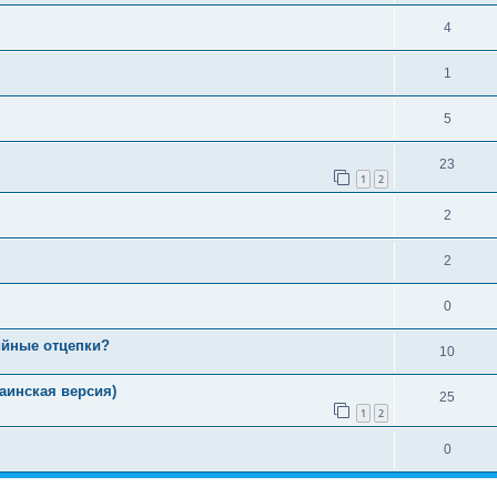
4
1
5
23
1
2
2
2
0
ийные отцепки?
10
аинская версия)
25
1
2
0