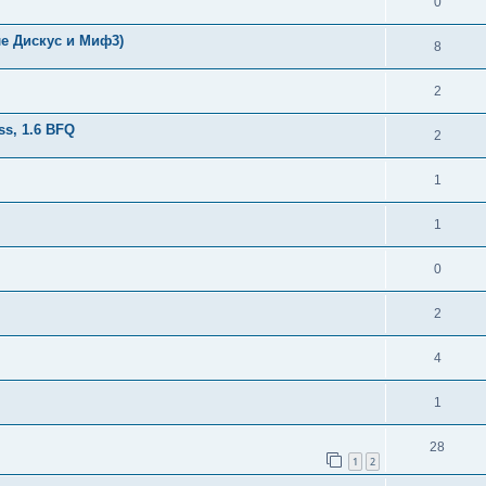
0
ле Дискус и Миф3)
8
2
ss, 1.6 BFQ
2
1
1
0
2
4
1
28
1
2