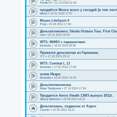
Pozitiv73
»
12 10 2016 01:06
продаётся Много всего у соседей (в том чис
labzin
»
22 01 2016 17:57
Moyes LiteSport 4
Prog
»
03 09 2013 17:30
Дельтаплановоз: Skoda Octavia Tour, First Cla
root
»
25 11 2015 18:35
WTS: МИФ3 с парашютами
birukobu
»
16 02 2015 09:56
Привезти дельтаплан из Германии.
У С
»
17 03 2015 20:12
WTS: Combat L 13
birukobu
»
17 02 2015 17:06
шлем Икаро
birukobu
»
16 02 2015 14:43
Дельтаплановозка
Иван Трифонов
»
27 10 2014 17:34
Продается Aeros Steath 13W3 выпуск 2012г.
Alexey Belevich
»
25 09 2014 19:22
Дельтапланы, подвески от Аэрос
Caustic
»
22 05 2012 13:21