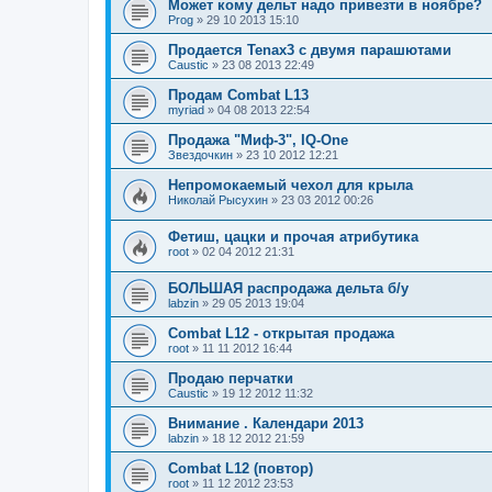
Может кому дельт надо привезти в ноябре?
Prog
»
29 10 2013 15:10
Продается Tenax3 с двумя парашютами
Caustic
»
23 08 2013 22:49
Продам Combat L13
myriad
»
04 08 2013 22:54
Продажа "Миф-3", IQ-One
Звездочкин
»
23 10 2012 12:21
Непромокаемый чехол для крыла
Николай Рысухин
»
23 03 2012 00:26
Фетиш, цацки и прочая атрибутика
root
»
02 04 2012 21:31
БОЛЬШАЯ распродажа дельта б/у
labzin
»
29 05 2013 19:04
Combat L12 - открытая продажа
root
»
11 11 2012 16:44
Продаю перчатки
Caustic
»
19 12 2012 11:32
Внимание . Календари 2013
labzin
»
18 12 2012 21:59
Combat L12 (повтор)
root
»
11 12 2012 23:53