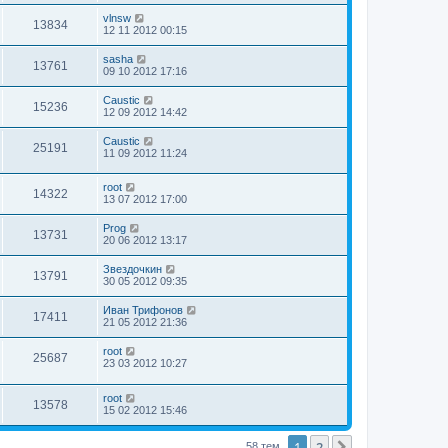
vlnsw
13834
12 11 2012 00:15
sasha
13761
09 10 2012 17:16
Caustic
15236
12 09 2012 14:42
Caustic
25191
11 09 2012 11:24
root
14322
13 07 2012 17:00
Prog
13731
20 06 2012 13:17
Звездочкин
13791
30 05 2012 09:35
Иван Трифонов
17411
21 05 2012 21:36
root
25687
23 03 2012 10:27
root
13578
15 02 2012 15:46
1
2
След.
58 тем