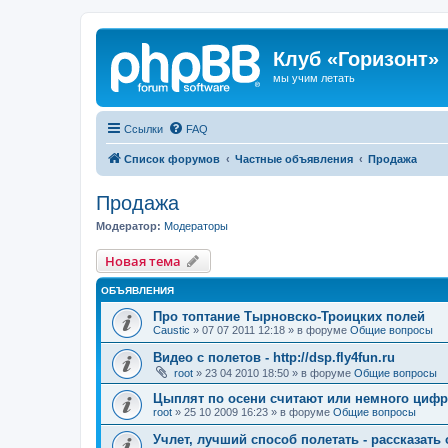
Клуб «Горизонт»
мы учим летать
Ссылки
FAQ
Список форумов
Частные объявления
Продажа
Продажа
Модератор:
Модераторы
Новая тема
ОБЪЯВЛЕНИЯ
Про топтание Тырновско-Троицких полей
Caustic
»
07 07 2011 12:18
» в форуме
Общие вопросы
Видео с полетов - http://dsp.fly4fun.ru
root
»
23 04 2010 18:50
» в форуме
Общие вопросы
Цыплят по осени считают или немного цифр
root
»
25 10 2009 16:23
» в форуме
Общие вопросы
Учлет, лучший способ полетать - рассказать 