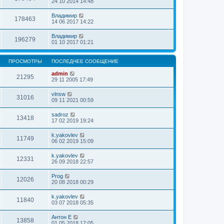
24 10 2014 14:48
Владимир
178463
14 06 2017 14:22
Владимир
196279
01 10 2017 01:21
ПРОСМОТРЫ
ПОСЛЕДНЕЕ СООБЩЕНИЕ
admin
21295
29 11 2005 17:49
vlnsw
31016
09 11 2021 00:59
sadroz
13418
17 02 2019 19:24
k.yakovlev
11749
06 02 2019 15:09
k.yakovlev
12331
26 09 2018 22:57
Prog
12026
20 08 2018 00:29
k.yakovlev
11840
03 07 2018 05:35
Антон Е
13858
01 05 2018 17:05