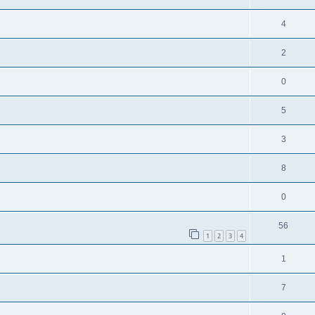
4
2
0
5
3
8
0
56
1
2
3
4
1
7