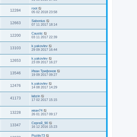
root
12284
05 02 2018 23:58
Sabonius
12663
07 11 2017 18:14
Caustic
12200
03 11 2017 22:39
k.yakovlev
13103
29 09 2017 16:44
k.yakovlev
12653
23 09 2017 16:27
Иван Трифонов
13546
19 09 2017 09:27
k.yakovlev
12476
14 08 2017 14:29
labzin
41173
17 02 2017 15:15
иван74
13228
26 01 2017 09:17
Сергей_90
13347
16 12 2016 15:23
Pozitiv73