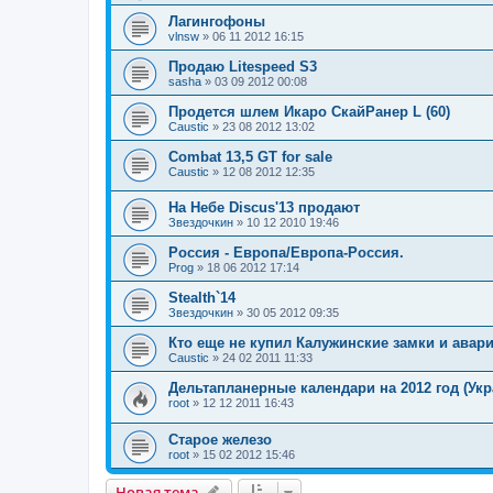
Лагингофоны
vlnsw
»
06 11 2012 16:15
Продаю Litespeed S3
sasha
»
03 09 2012 00:08
Продется шлем Икаро СкайРанер L (60)
Caustic
»
23 08 2012 13:02
Combat 13,5 GT for sale
Caustic
»
12 08 2012 12:35
На Небе Discus'13 продают
Звездочкин
»
10 12 2010 19:46
Россия - Европа/Европа-Россия.
Prog
»
18 06 2012 17:14
Stealth`14
Звездочкин
»
30 05 2012 09:35
Кто еще не купил Калужинские замки и авар
Caustic
»
24 02 2011 11:33
Дельтапланерные календари на 2012 год (Укр
root
»
12 12 2011 16:43
Старое железо
root
»
15 02 2012 15:46
Новая тема