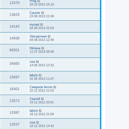
Prog
13370
29 10 2013 15:10
Caustic
13625
23 08 2013 22:49
myriad
14142
04 08 2013 22:54
Звездочкин
14936
04 08 2013 12:49
Himaua
66501
11 07 2013 09:30
root
34065
14 06 2013 13:32
labzin
15697
31 05 2013 11:07
Смирнов Антон
16401
22 12 2012 21:53
Сергей
13572
19 12 2012 20:01
labzin
13387
18 12 2012 21:59
root
13537
18 12 2012 14:43