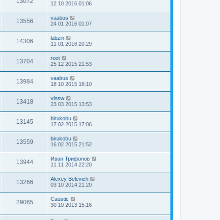
13072
12 10 2016 01:06
vaabus
13556
24 01 2016 01:07
labzin
14306
11 01 2016 20:29
root
13704
25 12 2015 21:53
vaabus
13984
18 10 2015 18:10
vlnsw
13418
23 03 2015 13:53
birukobu
13145
17 02 2015 17:06
birukobu
13559
16 02 2015 21:52
Иван Трифонов
13944
11 11 2014 22:20
Alexey Belevich
13266
03 10 2014 21:20
Caustic
29065
30 10 2013 15:16