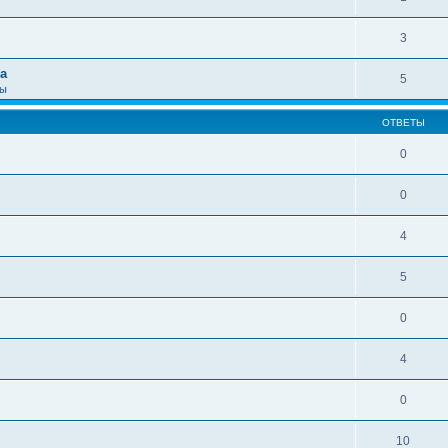
3
а
5
сы
ОТВЕТЫ
0
0
4
5
0
4
0
10