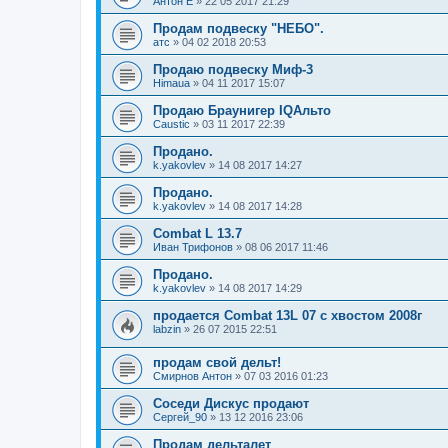
Антон Е
»
22 05 2017 21:29
Продам подвеску "НЕБО".
атс
»
04 02 2018 20:53
Продаю подвеску Миф-3
Himaua
»
04 11 2017 15:07
Продаю Браунигер IQАльто
Caustic
»
03 11 2017 22:39
Продано.
k.yakovlev
»
14 08 2017 14:27
Продано.
k.yakovlev
»
14 08 2017 14:28
Combat L 13.7
Иван Трифонов
»
08 06 2017 11:46
Продано.
k.yakovlev
»
14 08 2017 14:29
продается Combat 13L 07 с хвостом 2008г
labzin
»
26 07 2015 22:51
продам свой дельт!
Смирнов Антон
»
07 03 2016 01:23
Соседи Дискус продают
Сергей_90
»
13 12 2016 23:06
Продам дельталет