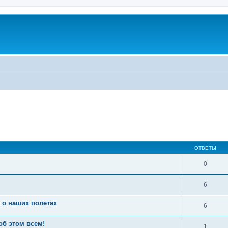
ОТВЕТЫ
0
6
 о наших полетах
6
об этом всем!
1