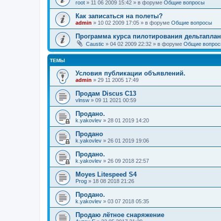
root
»
11 06 2009 15:42
» в форуме
Общие вопросы
Как записаться на полеты?
admin
»
10 02 2009 17:05
» в форуме
Общие вопросы
Программа курса пилотирования дельтаплан
Caustic
»
04 02 2009 22:32
» в форуме
Общие вопро
ТЕМЫ
Условия публикации объявлений.
admin
»
29 11 2005 17:49
Продам Discus C13
vlnsw
»
09 11 2021 00:59
Продано.
k.yakovlev
»
28 01 2019 14:20
Продано
k.yakovlev
»
26 01 2019 19:06
Продано.
k.yakovlev
»
26 09 2018 22:57
Moyes Litespeed S4
Prog
»
18 08 2018 21:26
Продано.
k.yakovlev
»
03 07 2018 05:35
Продаю лётное снаряжение