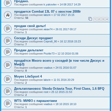
Продано.
Последнее сообщение
k.yakovlev
«
14 08 2017 14:29
продается Combat 13L 07 с хвостом 2008г
Последнее сообщение
labzin
«
17 02 2017 15:15
Ответы:
56
1
2
3
4
продам свой дельт!
Последнее сообщение
иван74
«
26 01 2017 09:17
Ответы:
1
Соседи Дискус продают
Последнее сообщение
Сергей_90
«
16 12 2016 15:23
Ответы:
7
Продам дельталет
Последнее сообщение
Pozitiv73
«
12 10 2016 01:06
продаётся Много всего у соседей (в том числе Дискус и
Миф3)
Последнее сообщение
vaabus
«
24 01 2016 01:07
Ответы:
8
Moyes LiteSport 4
Последнее сообщение
labzin
«
11 01 2016 20:29
Ответы:
2
Дельтаплановоз: Skoda Octavia Tour, First Class, 1.6 BFQ
Последнее сообщение
root
«
25 12 2015 21:53
Ответы:
2
WTS: МИФ3 с парашютами
Последнее сообщение
vaabus
«
18 10 2015 18:10
Ответы:
1