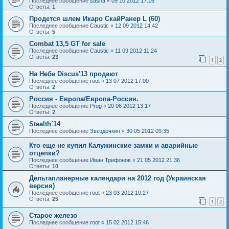
Последнее сообщение
sasha
«
09 10 2012 17:16
Ответы:
1
Продется шлем Икаро СкайРанер L (60)
Последнее сообщение
Caustic
«
12 09 2012 14:42
Ответы:
5
Combat 13,5 GT for sale
Последнее сообщение
Caustic
«
11 09 2012 11:24
Ответы:
23
1
2
На Небе Discus'13 продают
Последнее сообщение
root
«
13 07 2012 17:00
Ответы:
2
Россия - Европа/Европа-Россия.
Последнее сообщение
Prog
«
20 06 2012 13:17
Ответы:
2
Stealth`14
Последнее сообщение
Звездочкин
«
30 05 2012 09:35
Кто еще не купил Калужинские замки и аварийные
отцепки?
Последнее сообщение
Иван Трифонов
«
21 05 2012 21:36
Ответы:
10
Дельтапланерные календари на 2012 год (Украинская
версия)
Последнее сообщение
root
«
23 03 2012 10:27
Ответы:
25
1
2
Старое железо
Последнее сообщение
root
«
15 02 2012 15:46