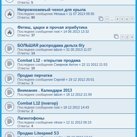
Ответы:
5
Непромокаемый чехол для крыла
Последнее сообщение
Himaua
«
11 07 2013 09:30
Ответы:
90
1
4
5
6
7
…
Фетиш, цацки и прочая атрибутика
Последнее сообщение
root
«
14 06 2013 13:32
Ответы:
37
1
2
3
БОЛЬШАЯ распродажа дельта б/у
Последнее сообщение
labzin
«
31 05 2013 11:07
Ответы:
14
Combat L12 - открытая продажа
Последнее сообщение
Смирнов Антон
«
22 12 2012 21:53
Ответы:
10
Продаю перчатки
Последнее сообщение
Сергей
«
19 12 2012 20:01
Ответы:
3
Внимание . Календари 2013
Последнее сообщение
labzin
«
18 12 2012 21:59
Combat L12 (повтор)
Последнее сообщение
root
«
18 12 2012 14:43
Ответы:
2
Лагингофоны
Последнее сообщение
vlnsw
«
12 11 2012 00:15
Ответы:
4
Продаю Litespeed S3