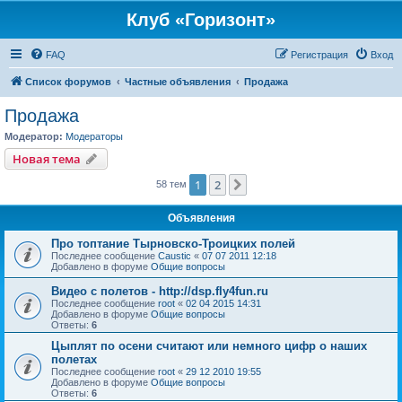
Клуб «Горизонт»
FAQ
Регистрация
Вход
Список форумов
Частные объявления
Продажа
Продажа
Модератор:
Модераторы
Новая тема
1
2
След.
58 тем
Объявления
Про топтание Тырновско-Троицких полей
Последнее сообщение
Caustic
«
07 07 2011 12:18
Добавлено в форуме
Общие вопросы
Видео с полетов - http://dsp.fly4fun.ru
Последнее сообщение
root
«
02 04 2015 14:31
Добавлено в форуме
Общие вопросы
Ответы:
6
Цыплят по осени считают или немного цифр о наших
полетах
Последнее сообщение
root
«
29 12 2010 19:55
Добавлено в форуме
Общие вопросы
Ответы:
6