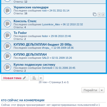
Ответы:
12
Украинские календари
Последнее сообщение
root
«
24 01 2011 01:14
Ответы:
16
1
2
Консоль Стелс
Последнее сообщение
Lysenkov_Alex
«
06 12 2010 22:32
Ответы:
4
To Fedor
Последнее сообщение
fedor
«
29 06 2010 23:46
Ответы:
2
КУПЛЮ ДЕЛЬТАПЛАН бюджет 20 000р.
Последнее сообщение
Игорь_
«
12 09 2009 18:36
КУПЛЮ ДЕЛЬТАПЛАН
Последнее сообщение
SALO
«
02 01 2009 15:26
Куплю подвесную систему
Последнее сообщение
DиVнЫй
«
31 01 2006 20:45
Ответы:
2
Новая тема
28 тем • Страница
1
из
1
Перейти
КТО СЕЙЧАС НА КОНФЕРЕНЦИИ
Сейчас этот форум просматривают: нет зарегистрированных пользователей и 1