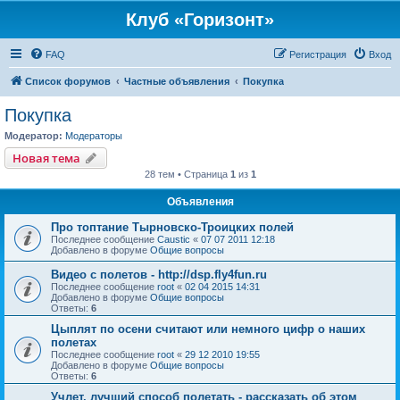
Клуб «Горизонт»
FAQ
Регистрация
Вход
Список форумов
Частные объявления
Покупка
Покупка
Модератор:
Модераторы
Новая тема
28 тем • Страница
1
из
1
Объявления
Про топтание Тырновско-Троицких полей
Последнее сообщение
Caustic
«
07 07 2011 12:18
Добавлено в форуме
Общие вопросы
Видео с полетов - http://dsp.fly4fun.ru
Последнее сообщение
root
«
02 04 2015 14:31
Добавлено в форуме
Общие вопросы
Ответы:
6
Цыплят по осени считают или немного цифр о наших
полетах
Последнее сообщение
root
«
29 12 2010 19:55
Добавлено в форуме
Общие вопросы
Ответы:
6
Учлет, лучший способ полетать - рассказать об этом