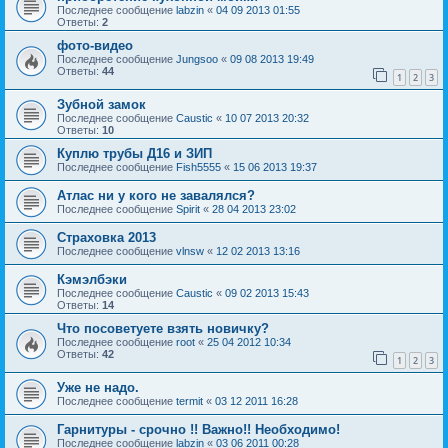
Последнее сообщение
labzin
«
04 09 2013 01:55
Ответы:
2
фото-видео
Последнее сообщение
Jungsoo
«
09 08 2013 19:49
Ответы:
44
1
2
3
Зубной замок
Последнее сообщение
Caustic
«
10 07 2013 20:32
Ответы:
10
Куплю трубы Д16 и ЗИП
Последнее сообщение
Fish5555
«
15 06 2013 19:37
Атлас ни у кого не завалялся?
Последнее сообщение
Spirit
«
28 04 2013 23:02
Страховка 2013
Последнее сообщение
vlnsw
«
12 02 2013 13:16
Кэмэлбэки
Последнее сообщение
Caustic
«
09 02 2013 15:43
Ответы:
14
Что посоветуете взять новичку?
Последнее сообщение
root
«
25 04 2012 10:34
Ответы:
42
1
2
3
Уже не надо.
Последнее сообщение
termit
«
03 12 2011 16:28
Гарнитуры - срочно !! Важно!! Необходимо!
Последнее сообщение
labzin
«
03 06 2011 00:28