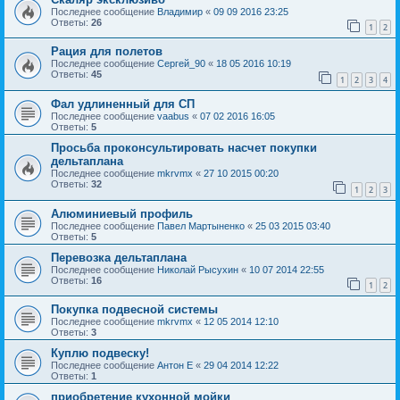
Последнее сообщение
Владимир
«
09 09 2016 23:25
Ответы:
26
1
2
Рация для полетов
Последнее сообщение
Сергей_90
«
18 05 2016 10:19
Ответы:
45
1
2
3
4
Фал удлиненный для СП
Последнее сообщение
vaabus
«
07 02 2016 16:05
Ответы:
5
Просьба проконсультировать насчет покупки
дельтаплана
Последнее сообщение
mkrvmx
«
27 10 2015 00:20
Ответы:
32
1
2
3
Алюминиевый профиль
Последнее сообщение
Павел Мартыненко
«
25 03 2015 03:40
Ответы:
5
Перевозка дельтаплана
Последнее сообщение
Николай Рысухин
«
10 07 2014 22:55
Ответы:
16
1
2
Покупка подвесной системы
Последнее сообщение
mkrvmx
«
12 05 2014 12:10
Ответы:
3
Куплю подвеску!
Последнее сообщение
Антон Е
«
29 04 2014 12:22
Ответы:
1
приобретение кухонной мойки