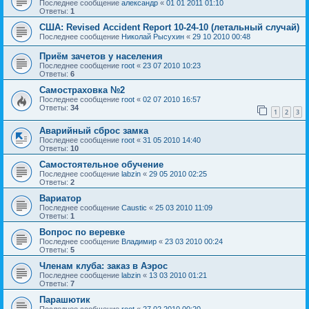
Последнее сообщение
александр
«
01 01 2011 01:10
Ответы:
1
США: Revised Accident Report 10-24-10 (летальный случай)
Последнее сообщение
Николай Рысухин
«
29 10 2010 00:48
Приём зачетов у населения
Последнее сообщение
root
«
23 07 2010 10:23
Ответы:
6
Самостраховка №2
Последнее сообщение
root
«
02 07 2010 16:57
Ответы:
34
1
2
3
Аварийный сброс замка
Последнее сообщение
root
«
31 05 2010 14:40
Ответы:
10
Самостоятельное обучение
Последнее сообщение
labzin
«
29 05 2010 02:25
Ответы:
2
Вариатор
Последнее сообщение
Caustic
«
25 03 2010 11:09
Ответы:
1
Вопрос по веревке
Последнее сообщение
Владимир
«
23 03 2010 00:24
Ответы:
5
Членам клуба: заказ в Аэрос
Последнее сообщение
labzin
«
13 03 2010 01:21
Ответы:
7
Парашютик
Последнее сообщение
root
«
27 02 2010 00:20