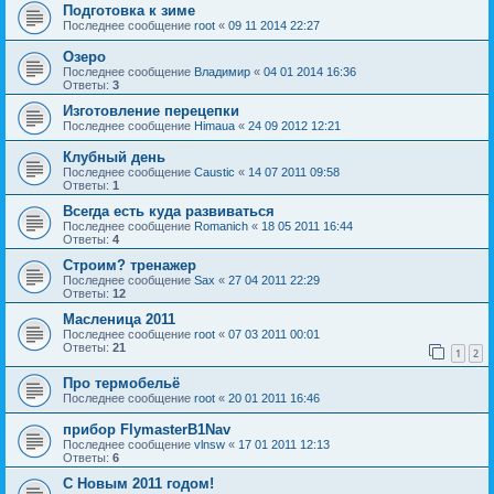
Подготовка к зиме
Последнее сообщение
root
«
09 11 2014 22:27
Озеро
Последнее сообщение
Владимир
«
04 01 2014 16:36
Ответы:
3
Изготовление перецепки
Последнее сообщение
Himaua
«
24 09 2012 12:21
Клубный день
Последнее сообщение
Caustic
«
14 07 2011 09:58
Ответы:
1
Всегда есть куда развиваться
Последнее сообщение
Romanich
«
18 05 2011 16:44
Ответы:
4
Строим? тренажер
Последнее сообщение
Sax
«
27 04 2011 22:29
Ответы:
12
Масленица 2011
Последнее сообщение
root
«
07 03 2011 00:01
Ответы:
21
1
2
Про термобельё
Последнее сообщение
root
«
20 01 2011 16:46
прибор FlymasterB1Nav
Последнее сообщение
vlnsw
«
17 01 2011 12:13
Ответы:
6
С Новым 2011 годом!