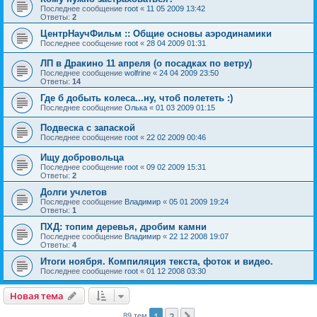
Последнее сообщение
root
«
11 05 2009 13:42
Ответы:
2
ЦентрНаучФильм :: Общие основы аэродинамики
Последнее сообщение
root
«
28 04 2009 01:31
ЛП в Дракино 11 апреля (о посадках по ветру)
Последнее сообщение
wolfrine
«
24 04 2009 23:50
Ответы:
14
Где б добыть колеса...ну, чтоб полететь :)
Последнее сообщение
Олька
«
01 03 2009 01:15
Подвеска с запаской
Последнее сообщение
root
«
22 02 2009 00:46
Ищу добровольца
Последнее сообщение
root
«
09 02 2009 15:31
Ответы:
2
Долги учлетов
Последнее сообщение
Владимир
«
05 01 2009 19:24
Ответы:
1
ПХД: топим деревья, дробим камни
Последнее сообщение
Владимир
«
22 12 2008 19:07
Ответы:
4
Итоги ноября. Компиляция текста, фоток и видео.
Последнее сообщение
root
«
01 12 2008 03:30
Новая тема
1
2
89 тем