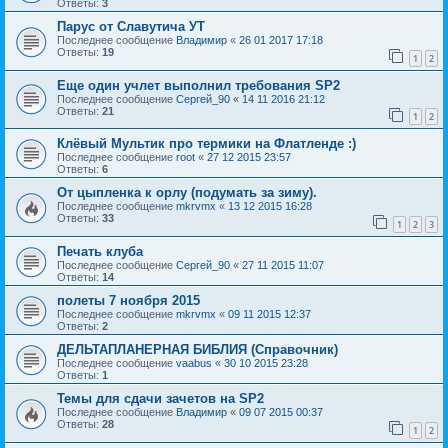
Ответы:
3
Парус от Славутича УТ
Последнее сообщение
Владимир
«
26 01 2017 17:18
Ответы:
19
1
2
Еще один учлет выполнил требования SP2
Последнее сообщение
Сергей_90
«
14 11 2016 21:12
Ответы:
21
1
2
Клёвый Мультик про термики на Флатленде :)
Последнее сообщение
root
«
27 12 2015 23:57
Ответы:
6
От цыпленка к орлу (подумать за зиму).
Последнее сообщение
mkrvmx
«
13 12 2015 16:28
Ответы:
33
1
2
3
Печать клуба
Последнее сообщение
Сергей_90
«
27 11 2015 11:07
Ответы:
14
полеты 7 ноября 2015
Последнее сообщение
mkrvmx
«
09 11 2015 12:37
Ответы:
2
ДЕЛЬТАПЛАНЕРНАЯ БИБЛИЯ (Справочник)
Последнее сообщение
vaabus
«
30 10 2015 23:28
Ответы:
1
Темы для сдачи зачетов на SP2
Последнее сообщение
Владимир
«
09 07 2015 00:37
Ответы:
28
1
2