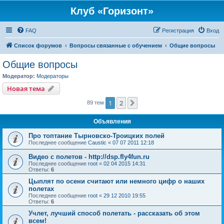
Клуб «Горизонт»
FAQ
Регистрация
Вход
Список форумов
Вопросы связанные с обучением
Общие вопросы
Общие вопросы
Модератор:
Модераторы
Новая тема
1
2
След.
89 тем
Объявления
Про топтание Тырновско-Троицких полей
Последнее сообщение
Caustic
«
07 07 2011 12:18
Видео с полетов - http://dsp.fly4fun.ru
Последнее сообщение
root
«
02 04 2015 14:31
Ответы:
6
Цыплят по осени считают или немного цифр о наших
полетах
Последнее сообщение
root
«
29 12 2010 19:55
Ответы:
6
Учлет, лучший способ полетать - рассказать об этом
всем!