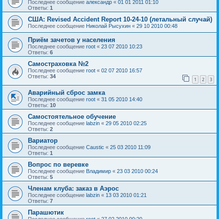
Последнее сообщение
александр
«
01 01 2011 01:10
Ответы:
1
США: Revised Accident Report 10-24-10 (летальный случай)
Последнее сообщение
Николай Рысухин
«
29 10 2010 00:48
Приём зачетов у населения
Последнее сообщение
root
«
23 07 2010 10:23
Ответы:
6
Самостраховка №2
Последнее сообщение
root
«
02 07 2010 16:57
Ответы:
34
1
2
3
Аварийный сброс замка
Последнее сообщение
root
«
31 05 2010 14:40
Ответы:
10
Самостоятельное обучение
Последнее сообщение
labzin
«
29 05 2010 02:25
Ответы:
2
Вариатор
Последнее сообщение
Caustic
«
25 03 2010 11:09
Ответы:
1
Вопрос по веревке
Последнее сообщение
Владимир
«
23 03 2010 00:24
Ответы:
5
Членам клуба: заказ в Аэрос
Последнее сообщение
labzin
«
13 03 2010 01:21
Ответы:
7
Парашютик
Последнее сообщение
root
«
27 02 2010 00:20