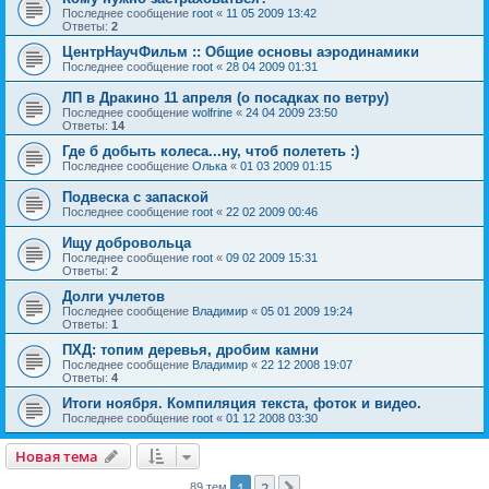
Последнее сообщение
root
«
11 05 2009 13:42
Ответы:
2
ЦентрНаучФильм :: Общие основы аэродинамики
Последнее сообщение
root
«
28 04 2009 01:31
ЛП в Дракино 11 апреля (о посадках по ветру)
Последнее сообщение
wolfrine
«
24 04 2009 23:50
Ответы:
14
Где б добыть колеса...ну, чтоб полететь :)
Последнее сообщение
Олька
«
01 03 2009 01:15
Подвеска с запаской
Последнее сообщение
root
«
22 02 2009 00:46
Ищу добровольца
Последнее сообщение
root
«
09 02 2009 15:31
Ответы:
2
Долги учлетов
Последнее сообщение
Владимир
«
05 01 2009 19:24
Ответы:
1
ПХД: топим деревья, дробим камни
Последнее сообщение
Владимир
«
22 12 2008 19:07
Ответы:
4
Итоги ноября. Компиляция текста, фоток и видео.
Последнее сообщение
root
«
01 12 2008 03:30
Новая тема
1
2
89 тем