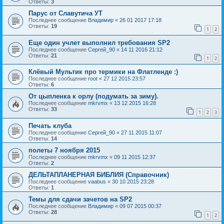
Ответы:
3
Парус от Славутича УТ
Последнее сообщение
Владимир
«
26 01 2017 17:18
Ответы:
19
1
2
Еще один учлет выполнил требования SP2
Последнее сообщение
Сергей_90
«
14 11 2016 21:12
Ответы:
21
1
2
Клёвый Мультик про термики на Флатленде :)
Последнее сообщение
root
«
27 12 2015 23:57
Ответы:
6
От цыпленка к орлу (подумать за зиму).
Последнее сообщение
mkrvmx
«
13 12 2015 16:28
Ответы:
33
1
2
3
Печать клуба
Последнее сообщение
Сергей_90
«
27 11 2015 11:07
Ответы:
14
полеты 7 ноября 2015
Последнее сообщение
mkrvmx
«
09 11 2015 12:37
Ответы:
2
ДЕЛЬТАПЛАНЕРНАЯ БИБЛИЯ (Справочник)
Последнее сообщение
vaabus
«
30 10 2015 23:28
Ответы:
1
Темы для сдачи зачетов на SP2
Последнее сообщение
Владимир
«
09 07 2015 00:37
Ответы:
28
1
2