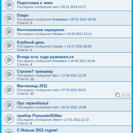
Подготовка к зиме
Последнее сообщение
root
«
09 11 2014 22:27
Озеро
Последнее сообщение
Владимир
«
04 01 2014 16:36
Ответы:
3
Изготовление перецепки
Последнее сообщение
Himaua
«
24 09 2012 12:21
Клубный день
Последнее сообщение
Caustic
«
14 07 2011 09:58
Ответы:
1
Всегда есть куда развиваться
Последнее сообщение
Romanich
«
18 05 2011 16:44
Ответы:
4
Строим? тренажер
Последнее сообщение
Sax
«
27 04 2011 22:29
Ответы:
12
Масленица 2011
Последнее сообщение
root
«
07 03 2011 00:01
Ответы:
21
1
2
Про термобельё
Последнее сообщение
root
«
20 01 2011 16:46
прибор FlymasterB1Nav
Последнее сообщение
vlnsw
«
17 01 2011 12:13
Ответы:
6
С Новым 2011 годом!