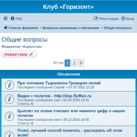
Клуб «Горизонт»
FAQ
Регистрация
Вход
Список форумов
Вопросы связанные с обучением
Общие вопросы
Общие вопросы
Модератор:
Модераторы
Новая тема
1
2
След.
89 тем
Объявления
Про топтание Тырновско-Троицких полей
Последнее сообщение
Caustic
«
07 07 2011 12:18
Видео с полетов - http://dsp.fly4fun.ru
Последнее сообщение
root
«
02 04 2015 14:31
Ответы:
6
Цыплят по осени считают или немного цифр о наших
полетах
Последнее сообщение
root
«
29 12 2010 19:55
Ответы:
6
Учлет, лучший способ полетать - рассказать об этом
всем!