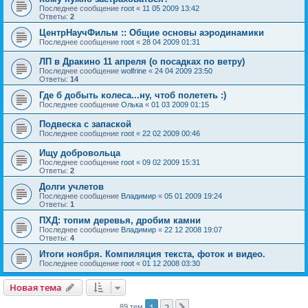
Последнее сообщение
root
«
11 05 2009 13:42
Ответы:
2
ЦентрНаучФильм :: Общие основы аэродинамики
Последнее сообщение
root
«
28 04 2009 01:31
ЛП в Дракино 11 апреля (о посадках по ветру)
Последнее сообщение
wolfrine
«
24 04 2009 23:50
Ответы:
14
Где б добыть колеса...ну, чтоб полететь :)
Последнее сообщение
Олька
«
01 03 2009 01:15
Подвеска с запаской
Последнее сообщение
root
«
22 02 2009 00:46
Ищу добровольца
Последнее сообщение
root
«
09 02 2009 15:31
Ответы:
2
Долги учлетов
Последнее сообщение
Владимир
«
05 01 2009 19:24
Ответы:
1
ПХД: топим деревья, дробим камни
Последнее сообщение
Владимир
«
22 12 2008 19:07
Ответы:
4
Итоги ноября. Компиляция текста, фоток и видео.
Последнее сообщение
root
«
01 12 2008 03:30
Новая тема
1
2
89 тем