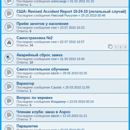
Последнее сообщение
александр
«
01 01 2011 01:10
Ответы:
1
США: Revised Accident Report 10-24-10 (летальный случай)
Последнее сообщение
Николай Рысухин
«
29 10 2010 00:48
Приём зачетов у населения
Последнее сообщение
root
«
23 07 2010 10:23
Ответы:
6
Самостраховка №2
Последнее сообщение
root
«
02 07 2010 16:57
Ответы:
34
1
2
3
Аварийный сброс замка
Последнее сообщение
root
«
31 05 2010 14:40
Ответы:
10
Самостоятельное обучение
Последнее сообщение
labzin
«
29 05 2010 02:25
Ответы:
2
Вариатор
Последнее сообщение
Caustic
«
25 03 2010 11:09
Ответы:
1
Вопрос по веревке
Последнее сообщение
Владимир
«
23 03 2010 00:24
Ответы:
5
Членам клуба: заказ в Аэрос
Последнее сообщение
labzin
«
13 03 2010 01:21
Ответы:
7
Парашютик
Последнее сообщение
root
«
27 02 2010 00:20