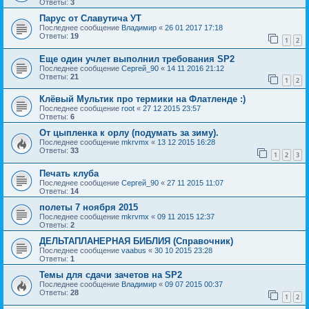
Ответы:
3
Парус от Славутича УТ
Последнее сообщение
Владимир
«
26 01 2017 17:18
Ответы:
19
1
2
Еще один учлет выполнил требования SP2
Последнее сообщение
Сергей_90
«
14 11 2016 21:12
Ответы:
21
1
2
Клёвый Мультик про термики на Флатленде :)
Последнее сообщение
root
«
27 12 2015 23:57
Ответы:
6
От цыпленка к орлу (подумать за зиму).
Последнее сообщение
mkrvmx
«
13 12 2015 16:28
Ответы:
33
1
2
3
Печать клуба
Последнее сообщение
Сергей_90
«
27 11 2015 11:07
Ответы:
14
полеты 7 ноября 2015
Последнее сообщение
mkrvmx
«
09 11 2015 12:37
Ответы:
2
ДЕЛЬТАПЛАНЕРНАЯ БИБЛИЯ (Справочник)
Последнее сообщение
vaabus
«
30 10 2015 23:28
Ответы:
1
Темы для сдачи зачетов на SP2
Последнее сообщение
Владимир
«
09 07 2015 00:37
Ответы:
28
1
2