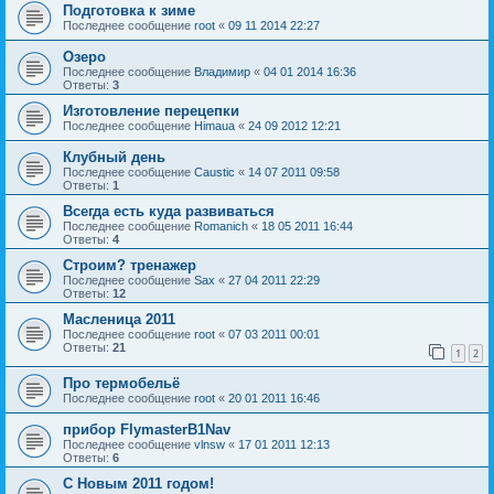
Подготовка к зиме
Последнее сообщение
root
«
09 11 2014 22:27
Озеро
Последнее сообщение
Владимир
«
04 01 2014 16:36
Ответы:
3
Изготовление перецепки
Последнее сообщение
Himaua
«
24 09 2012 12:21
Клубный день
Последнее сообщение
Caustic
«
14 07 2011 09:58
Ответы:
1
Всегда есть куда развиваться
Последнее сообщение
Romanich
«
18 05 2011 16:44
Ответы:
4
Строим? тренажер
Последнее сообщение
Sax
«
27 04 2011 22:29
Ответы:
12
Масленица 2011
Последнее сообщение
root
«
07 03 2011 00:01
Ответы:
21
1
2
Про термобельё
Последнее сообщение
root
«
20 01 2011 16:46
прибор FlymasterB1Nav
Последнее сообщение
vlnsw
«
17 01 2011 12:13
Ответы:
6
С Новым 2011 годом!