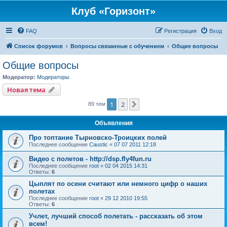
Клуб «Горизонт»
FAQ
Регистрация
Вход
Список форумов
Вопросы связанные с обучением
Общие вопросы
Общие вопросы
Модератор:
Модераторы
Новая тема
1
2
След.
89 тем
Объявления
Про топтание Тырновско-Троицких полей
Последнее сообщение
Caustic
«
07 07 2011 12:18
Видео с полетов - http://dsp.fly4fun.ru
Последнее сообщение
root
«
02 04 2015 14:31
Ответы:
6
Цыплят по осени считают или немного цифр о наших
полетах
Последнее сообщение
root
«
29 12 2010 19:55
Ответы:
6
Учлет, лучший способ полетать - рассказать об этом
всем!