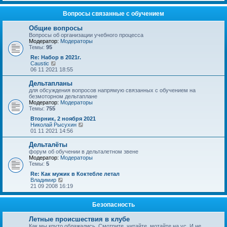
с
р
о
л
е
о
е
й
Вопросы связанные с обучением
б
д
т
щ
н
и
Общие вопросы
е
е
к
Вопросы об организации учебного процесса
н
м
п
Модератор:
Модераторы
и
у
о
Темы:
95
ю
с
с
о
л
Re: Набор в 2021г.
о
е
П
Caustic
б
д
е
06 11 2021 18:55
щ
н
р
е
е
е
Дельтапланы
н
м
й
для обсуждения вопросов напрямую связанных с обучением на
и
у
т
безмоторном дельтаплане
ю
с
и
Модератор:
Модераторы
о
к
Темы:
755
о
п
б
о
Вторник, 2 ноября 2021
щ
с
П
Николай Рысухин
е
л
е
01 11 2021 14:56
н
е
р
и
д
е
Дельталёты
ю
н
й
форум об обучении в дельталетном звене
е
т
Модератор:
Модераторы
м
и
Темы:
5
у
к
с
п
Re: Как мужик в Коктебле летал
о
о
П
Владимир
о
с
е
21 09 2008 16:19
б
л
р
щ
е
е
е
д
й
Безопасность
н
н
т
и
е
и
Летные происшествия в клубе
ю
м
к
Как мы круто облажались. Смотрите, читайте, мотайте на ус. И не