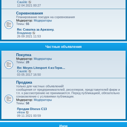
щ
е
П
Caustic
е
д
е
12 04 2021 00:27
н
н
р
и
е
е
Соревнования
ю
м
й
Планирование поездок на соревнования
у
т
Модератор:
Модераторы
с
и
Темы:
55
о
к
о
п
Re: Схватка за Аризону.
б
о
П
Владимир
щ
с
е
26 09 2021 11:53
е
л
р
н
е
е
и
д
й
Частные объявления
ю
н
т
е
и
Покупка
м
к
Модератор:
Модераторы
у
п
Темы:
28
с
о
о
с
Re: Moyes Litesport 4 из Герм…
о
л
П
Caustic
б
е
е
03 05 2017 16:50
щ
д
р
е
н
е
Продажа
н
е
й
только для частных объявлений!
и
м
т
сообщения от предпринимателей, реселлеров, представителей фирм и
ю
у
и
т.п. к рассмотрению не принимаются. Перед публикацией, обязательно
с
к
ознакомление с условиями публикации.
о
п
Модератор:
Модераторы
о
о
Темы:
58
б
с
щ
л
Продам Discus C13
е
е
П
vlnsw
н
д
е
09 11 2021 00:59
и
н
р
ю
е
е
м
й
Иное