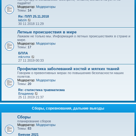
у
п
падайте!
с
о
Модератор:
Модераторы
о
с
Темы:
14
о
л
б
е
Re: ПЛП 25.11.2018
щ
д
П
labzin
е
н
е
30 11 2018 11:29
н
е
р
и
м
е
Летные происшествия в мире
ю
у
й
Лажаем не только мы. Информация о летных происшествиях в стране и
с
т
мире.
о
и
Модератор:
Модераторы
о
к
Темы:
17
б
п
щ
о
БПЛА
е
с
П
mkrvmx
н
л
е
27 11 2019 00:33
и
е
р
ю
д
е
Профилактика заболеваний костей и мягких тканей
н
й
Говорим о превентивных мерах по повышению безопасности наших
е
т
полетов.
м
и
Модератор:
Модераторы
у
к
Темы:
20
с
п
о
о
Re: статистика травматизма
о
с
П
Владимир
б
л
е
25 11 2019 21:37
щ
е
р
е
д
е
н
н
й
Сборы, соревнования, дальние выезды
и
е
т
ю
м
и
Сборы
у
к
планирование сборов
с
п
Модератор:
Модераторы
о
о
Темы:
83
о
с
б
л
Бивуак 2021