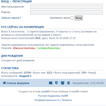
ВХОД
•
РЕГИСТРАЦИЯ
щ
д
т
е
н
и
Имя пользователя:
н
е
к
и
м
п
Пароль:
ю
у
о
с
с
Забыли пароль?
Запомнить меня
о
л
о
е
б
д
КТО СЕЙЧАС НА КОНФЕРЕНЦИИ
щ
н
е
е
Всего
1
посетитель :: 0 зарегистрированных, 0 скрытых и 1 гость (основано на
н
м
активности пользователей за последние 5 минут)
и
у
Больше всего посетителей (
934
) здесь было 01 04 2026 17:22
ю
с
о
Зарегистрированные пользователи: нет зарегистрированных пользователей
о
б
Легенда:
Администраторы
,
Супермодераторы
щ
е
ДНИ РОЖДЕНИЯ
н
и
Сегодня нет дней рождения.
ю
СТАТИСТИКА
Всего сообщений:
23709
• Всего тем:
2113
• Всего пользователей:
378
• Новый
пользователь:
Андрей С
Список форумов
Часовой пояс:
UTC+04:00
Создано на основе
phpBB
® Forum Software © phpBB Limited
Русская поддержка phpBB
Конфиденциальность
|
Правила